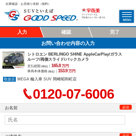
在庫確認・お見積り依頼（無料）
グッドスピードは
宇佐美グループの一員です。
MENU
入力
確認
完了
お問い合わせ内容の入力
シトロエン BERLINGO SHINE AppleCarPlay/ガラス
ルーフ/両側スライド/バックカメラ
165.
8
万円
支払総額
｜
(税込)
153.
9
万円
車両本体価格
｜
(税込)
MEGA 輸入車 SUV 岡崎昭和町店
0120-07-6006
お名前
必須
必須