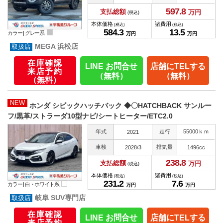
597.
8
支払総額
万円
(税込)
本体価格
諸費用
(税込)
(税込)
584.
3
13.
5
カラー |
グレー系
万円
万円
MEGA 浜松店
在庫確認
LINE お問合せ
店舗にTELする
来店予約
（無料）
（無料）
（無料）
NEW
ホンダ シビックハッチバック ◆〇HATCHBACK サンルー
フ/黒革/ストラーダ10型ナビ/シートヒーター/ETC2.0
年式
走行
55000ｋｍ
2021
車検
排気量
2028/3
1496cc
238.
8
支払総額
万円
(税込)
本体価格
諸費用
(税込)
(税込)
231.
2
7.
6
カラー |
白・ホワイト系
万円
万円
岐阜 SUV専門店
在庫確認
LINE お問合せ
店舗にTELする
来店予約