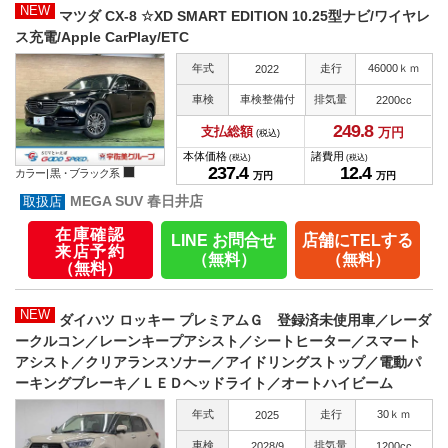
NEW
マツダ CX-8 ☆XD SMART EDITION 10.25型ナビ/ワイヤレ
ス充電/Apple CarPlay/ETC
年式
走行
46000ｋｍ
2022
車検
車検整備付
排気量
2200cc
249.
8
支払総額
万円
(税込)
本体価格
諸費用
(税込)
(税込)
237.
4
12.
4
カラー |
黒・ブラック系
万円
万円
MEGA SUV 春日井店
在庫確認
LINE お問合せ
店舗にTELする
来店予約
（無料）
（無料）
（無料）
NEW
ダイハツ ロッキー プレミアムＧ 登録済未使用車／レーダ
ークルコン／レーンキープアシスト／シートヒーター／スマート
アシスト／クリアランスソナー／アイドリングストップ／電動パ
ーキングブレーキ／ＬＥＤヘッドライト／オートハイビーム
年式
走行
30ｋｍ
2025
車検
排気量
2028/9
1200cc