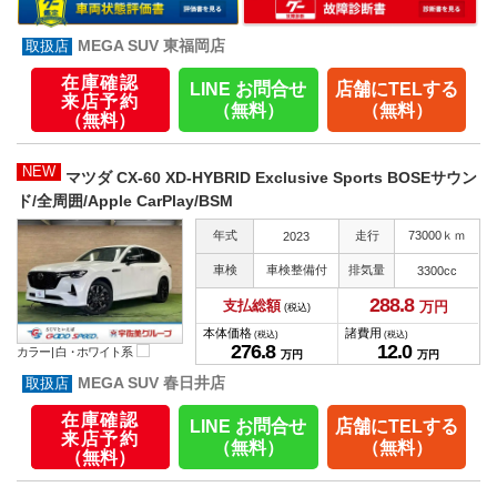
MEGA SUV 東福岡店
在庫確認
LINE お問合せ
店舗にTELする
来店予約
（無料）
（無料）
（無料）
NEW
マツダ CX-60 XD-HYBRID Exclusive Sports BOSEサウン
ド/全周囲/Apple CarPlay/BSM
年式
走行
73000ｋｍ
2023
車検
車検整備付
排気量
3300cc
288.
8
支払総額
万円
(税込)
本体価格
諸費用
(税込)
(税込)
276.
8
12.
0
カラー |
白・ホワイト系
万円
万円
MEGA SUV 春日井店
在庫確認
LINE お問合せ
店舗にTELする
来店予約
（無料）
（無料）
（無料）