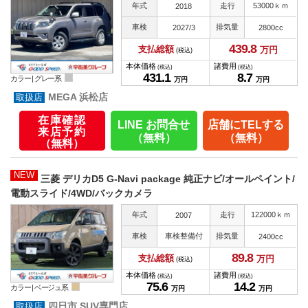
年式
走行
53000ｋｍ
2018
車検
排気量
2027/3
2800cc
439.
8
支払総額
万円
(税込)
本体価格
諸費用
(税込)
(税込)
431.
1
8.
7
カラー |
グレー系
万円
万円
MEGA 浜松店
在庫確認
LINE お問合せ
店舗にTELする
来店予約
（無料）
（無料）
（無料）
NEW
三菱 デリカD5 G-Navi package 純正ナビ/オールペイント/
電動スライド/4WD/バックカメラ
年式
走行
122000ｋｍ
2007
車検
車検整備付
排気量
2400cc
89.
8
支払総額
万円
(税込)
本体価格
諸費用
(税込)
(税込)
75.
6
14.
2
カラー |
ベージュ系
万円
万円
四日市 SUV専門店