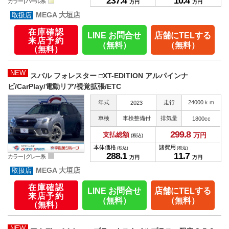
237.
4
10.
4
カラー |
パール系
万円
万円
MEGA 大垣店
在庫確認
LINE お問合せ
店舗にTELする
来店予約
（無料）
（無料）
（無料）
NEW
スバル フォレスター □XT-EDITION アルパインナ
ビ/CarPlay/電動リア/視覚拡張/ETC
年式
走行
24000ｋｍ
2023
車検
車検整備付
排気量
1800cc
299.
8
支払総額
万円
(税込)
本体価格
諸費用
(税込)
(税込)
288.
1
11.
7
カラー |
グレー系
万円
万円
MEGA 大垣店
在庫確認
LINE お問合せ
店舗にTELする
来店予約
（無料）
（無料）
（無料）
NEW