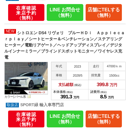
在庫確認
LINE お問合せ
店舗にTELする
来店予約
（無料）
（無料）
（無料）
NEW
シトロエン DS4 リヴォリ ブルーＨＤｉ Ａｐｐｌｅｃａ
ｒｐｌａｙ／シートヒーター＆ベンチレーション／ステアリング
ヒーター／電動リアゲート／ヘッドアップディスプレイ／デジタ
ルインナーミラー／ブラインドスポットモニター／ワイヤレス充
電
年式
走行
47000ｋｍ
2023
車検
排気量
2028/5
1500cc
399.
8
支払総額
万円
(税込)
本体価格
諸費用
(税込)
(税込)
391.
3
8.
5
カラー |
パール系
万円
万円
SPORT緑 輸入車専門店
在庫確認
LINE お問合せ
店舗にTELする
来店予約
（無料）
（無料）
（無料）