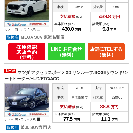
車検
排気量
2028/3
3300cc
439.
8
支払総額
万円
(税込)
本体価格
諸費用
(税込)
(税込)
430.
0
9.
8
カラー |
白・ホワイト系
万円
万円
MEGA SUV 東海名和店
在庫確認
LINE お問合せ
店舗にTELする
来店予約
（無料）
（無料）
（無料）
NEW
マツダ アクセラスポーツ XD サンルーフ/BOSEサウンド/シ
ートヒーター/HUD/ETC/ACC
年式
走行
70000ｋｍ
2016
車検
車検整備付
排気量
2200cc
88.
8
支払総額
万円
(税込)
本体価格
諸費用
(税込)
(税込)
77.
5
11.
3
カラー |
黒・ブラック系
万円
万円
岐阜 SUV専門店