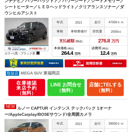
ンチナビ／パワーバックドア／パワーシート／シートメモリー／
シートヒーター／ＬＥＤヘッドライト／クリアランスソナー／ダ
ウンヒルアシスト
年式
走行
47000ｋｍ
2021
車検
車検整備付
排気量
2000cc
276.
8
支払総額
万円
(税込)
本体価格
諸費用
(税込)
(税込)
264.
4
12.
4
カラー |
黒・ブラック系
万円
万円
MEGA SUV 東福岡店
在庫確認
LINE お問合せ
店舗にTELする
来店予約
（無料）
（無料）
（無料）
NEW
ルノー CAPTUR インテンス テックパック 1オーナ
ー/AppleCarplay/BOSEサウンド/全周囲カメラ
年式
走行
39000ｋｍ
2021