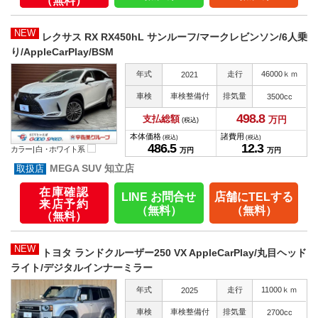
（無料）
NEW
レクサス RX RX450hL サンルーフ/マークレビンソン/6人乗
り/AppleCarPlay/BSM
年式
走行
46000ｋｍ
2021
車検
車検整備付
排気量
3500cc
498.
8
支払総額
万円
(税込)
本体価格
諸費用
(税込)
(税込)
486.
5
12.
3
カラー |
白・ホワイト系
万円
万円
MEGA SUV 知立店
在庫確認
LINE お問合せ
店舗にTELする
来店予約
（無料）
（無料）
（無料）
NEW
トヨタ ランドクルーザー250 VX AppleCarPlay/丸目ヘッド
ライト/デジタルインナーミラー
年式
走行
11000ｋｍ
2025
車検
車検整備付
排気量
2700cc