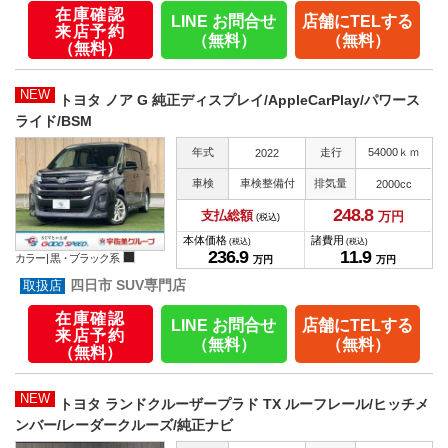
在庫確認
LINE お問合せ
店舗にTELする
来店予約
（無料）
（無料）
（無料）
NEW
トヨタ ノア G 純正ディスプレイ/AppleCarPlay/パワース
ライド/BSM
年式
走行
54000ｋｍ
2022
車検
車検整備付
排気量
2000cc
248.
8
支払総額
万円
(税込)
本体価格
諸費用
(税込)
(税込)
236.
9
11.
9
カラー |
黒・ブラック系
万円
万円
四日市 SUV専門店
在庫確認
LINE お問合せ
店舗にTELする
来店予約
（無料）
（無料）
（無料）
NEW
トヨタ ランドクルーザープラド TX ルーフレール/ヒッチメ
ンバー/レーダークルーズ/純正ナビ