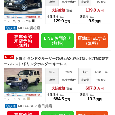
車検
車検整備付
排気量
1500cc
139.
8
支払総額
万円
(税込)
本体価格
諸費用
(税込)
(税込)
129.
9
9.
9
カラー |
黒・ブラック系
万円
万円
MEGA 浜松店
在庫確認
LINE お問合せ
店舗にTELする
来店予約
（無料）
（無料）
（無料）
NEW
トヨタ ランドクルーザー70系 □AX 純正7型ナビ/TMC製ア
ームレスト/ドリンクホルダー/キーレス
年式
走行
47000ｋｍ
2023
車検
車検整備付
排気量
2800cc
697.
8
支払総額
万円
(税込)
本体価格
諸費用
(税込)
(税込)
684.
5
13.
3
カラー |
ベージュ系
万円
万円
MEGA SUV 春日井店
在庫確認