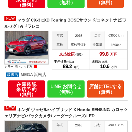
（無料）
（無料）
（無料）
NEW
マツダ CX-3 □XD Touring BOSEサウンド/コネクトナビ/フ
ルセグTV/ドラレコ
年式
走行
63000ｋｍ
2015
車検
車検整備付
排気量
1500cc
99.
8
支払総額
万円
(税込)
本体価格
諸費用
(税込)
(税込)
89.
2
10.
6
カラー |
赤・レッド系
万円
万円
MEGA 浜松店
在庫確認
LINE お問合せ
店舗にTELする
来店予約
（無料）
（無料）
（無料）
NEW
ホンダ ヴェゼルハイブリッド X Honda SENSING カロッツ
ェリアナビ/バックカメラ/レーダークルーズ/LED
年式
走行
49000ｋｍ
2016