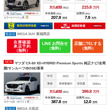
215.
8
支払総額
万円
(税込)
本体価格
諸費用
(税込)
(税込)
207.
9
7.
9
カラー |
ベージュ系
万円
万円
MEGA SUV 東福岡店
在庫確認
LINE お問合せ
店舗にTELする
来店予約
（無料）
（無料）
（無料）
NEW
マツダ CX-60 XD-HYBRID Premium Sports 純正ナビ/全周
囲/サンルーフ/BOSE/茶革
年式
走行
26000ｋｍ
2022
車検
車検整備付
排気量
3300cc
399.
8
支払総額
万円
(税込)
本体価格
諸費用
(税込)
(税込)
387.
8
12.
0
カラー |
白・ホワイト系
万円
万円
MEGA 大垣店