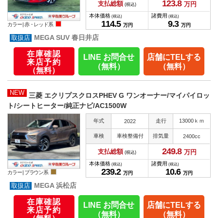
123.
8
支払総額
万円
(税込)
本体価格
諸費用
(税込)
(税込)
114.
5
9.
3
カラー |
赤・レッド系
万円
万円
MEGA SUV 春日井店
在庫確認
LINE お問合せ
店舗にTELする
来店予約
（無料）
（無料）
（無料）
NEW
三菱 エクリプスクロスPHEV G ワンオーナー/マイパイロッ
ト/シートヒーター/純正ナビ/AC1500W
年式
走行
13000ｋｍ
2022
車検
車検整備付
排気量
2400cc
249.
8
支払総額
万円
(税込)
本体価格
諸費用
(税込)
(税込)
239.
2
10.
6
カラー |
ブラウン系
万円
万円
MEGA 浜松店
在庫確認
LINE お問合せ
店舗にTELする
来店予約
（無料）
（無料）