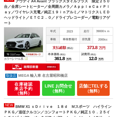
アウディ A4 Avant ブラックスタイルプラス 限定２５０
台／全席シートヒーター／全周囲カメラ／ＡｐｐｌｅＣａｒＰｌ
ａｙ／ワイヤレス充電／純正１９ｉｎアルミ／マトリクスＬＥＤ
ヘッドライト／ＥＴＣ２．０／ドライブレコーダー／電動リアゲ
ート
年式
走行
39000ｋｍ
2023
車検
車検整備付
排気量
2000cc
373.
8
支払総額
万円
(税込)
本体価格
諸費用
(税込)
(税込)
361.
8
12.
0
カラー |
パール系
万円
万円
MEGA 輸入車 名古屋昭和橋店
在庫確認
LINE お問合せ
店舗にTELする
来店予約
（無料）
（無料）
（無料）
NEW
BMW X1 ｘＤｒｉｖｅ １８ｄ Ｍスポーツ ハイライン
ＰＫＧ／追従クルコン／コンフォートＰＫＧ／純正１０．２５イ