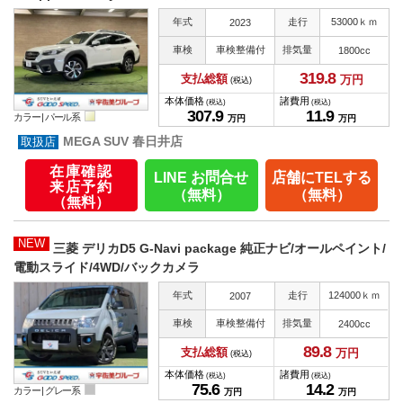
年式
走行
53000ｋｍ
2023
車検
車検整備付
排気量
1800cc
319.
8
支払総額
万円
(税込)
本体価格
諸費用
(税込)
(税込)
307.
9
11.
9
カラー |
パール系
万円
万円
MEGA SUV 春日井店
在庫確認
LINE お問合せ
店舗にTELする
来店予約
（無料）
（無料）
（無料）
NEW
三菱 デリカD5 G-Navi package 純正ナビ/オールペイント/
電動スライド/4WD/バックカメラ
年式
走行
124000ｋｍ
2007
車検
車検整備付
排気量
2400cc
89.
8
支払総額
万円
(税込)
本体価格
諸費用
(税込)
(税込)
75.
6
14.
2
カラー |
グレー系
万円
万円