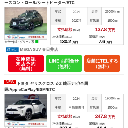
ーズコントロール/シートヒーター/ETC
年式
走行
26000ｋｍ
2014
車検
排気量
2027/4
1500cc
137.
8
支払総額
万円
(税込)
本体価格
諸費用
(税込)
(税込)
130.
2
7.
6
カラー |
緑・グリーン系
万円
万円
MEGA SUV 春日井店
在庫確認
LINE お問合せ
店舗にTELする
来店予約
（無料）
（無料）
（無料）
NEW
トヨタ ヤリスクロス ☆Z 純正ナビ/全周
囲/AppleCarPlay/BSM/ETC
年式
走行
19000ｋｍ
2024
車検
車検整備付
排気量
1500cc
247.
8
支払総額
万円
(税込)
本体価格
諸費用
(税込)
(税込)