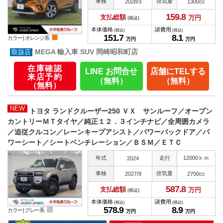
車検
排気量
2028/3
1300cc
159.
8
支払総額
万円
(税込)
本体価格
諸費用
(税込)
(税込)
151.
7
8.
1
カラー |
オレンジ系
万円
万円
MEGA 輸入車 SUV 岡崎昭和町店
在庫確認
LINE お問合せ
店舗にTELする
来店予約
（無料）
（無料）
（無料）
NEW
トヨタ ランドクルーザー250 ＶＸ サンルーフ／オープン
カントリーＭＴタイヤ／純正１２．３インチナビ／全周囲カメラ
／追従クルコン／レーンキープアシスト／パワーバックドア／パ
ワーシート／シートベンチレーション／ＢＳＭ／ＥＴＣ
年式
走行
12000ｋｍ
2024
車検
排気量
2027/9
2700cc
587.
8
支払総額
万円
(税込)
本体価格
諸費用
(税込)
(税込)
578.
9
8.
9
カラー |
グレー系
万円
万円