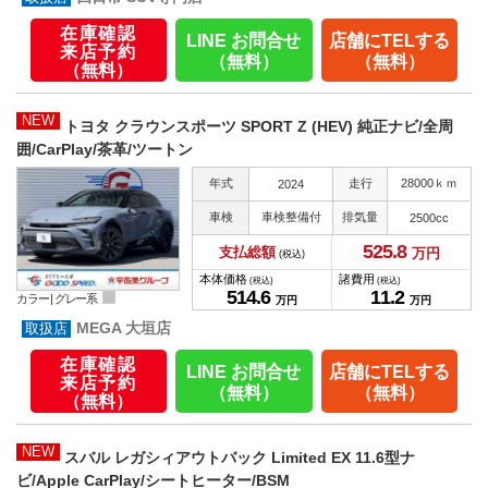
在庫確認
LINE お問合せ
店舗にTELする
来店予約
（無料）
（無料）
（無料）
NEW
トヨタ クラウンスポーツ SPORT Z (HEV) 純正ナビ/全周
囲/CarPlay/茶革/ツートン
年式
走行
28000ｋｍ
2024
車検
車検整備付
排気量
2500cc
525.
8
支払総額
万円
(税込)
本体価格
諸費用
(税込)
(税込)
514.
6
11.
2
カラー |
グレー系
万円
万円
MEGA 大垣店
在庫確認
LINE お問合せ
店舗にTELする
来店予約
（無料）
（無料）
（無料）
NEW
スバル レガシィアウトバック Limited EX 11.6型ナ
ビ/Apple CarPlay/シートヒーター/BSM