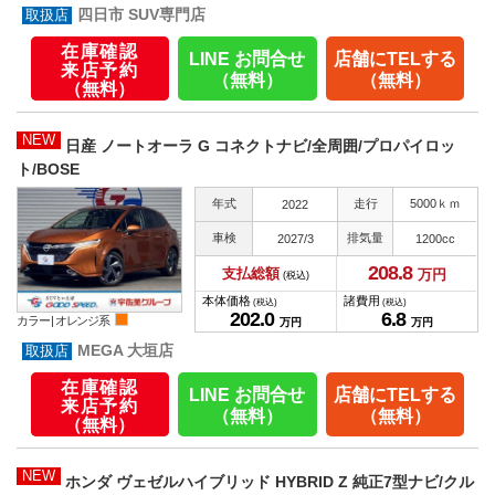
四日市 SUV専門店
在庫確認
LINE お問合せ
店舗にTELする
来店予約
（無料）
（無料）
（無料）
NEW
日産 ノートオーラ G コネクトナビ/全周囲/プロパイロッ
ト/BOSE
年式
走行
5000ｋｍ
2022
車検
排気量
2027/3
1200cc
208.
8
支払総額
万円
(税込)
本体価格
諸費用
(税込)
(税込)
202.
0
6.
8
カラー |
オレンジ系
万円
万円
MEGA 大垣店
在庫確認
LINE お問合せ
店舗にTELする
来店予約
（無料）
（無料）
（無料）
NEW
ホンダ ヴェゼルハイブリッド HYBRID Z 純正7型ナビ/クル