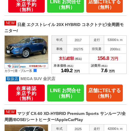
LINE お問合せ
店舗にTELする
来店予約
（無料）
（無料）
（無料）
NEW
日産 エクストレイル 20X HYBRID コネクトナビ/全周囲モ
ニター/
年式
走行
53000ｋｍ
2017
車検
排気量
2027/5
2000cc
156.
8
支払総額
万円
(税込)
本体価格
諸費用
(税込)
(税込)
149.
2
7.
6
カラー |
青・ブルー系
万円
万円
MEGA SUV 金沢店
在庫確認
LINE お問合せ
店舗にTELする
来店予約
（無料）
（無料）
（無料）
NEW
マツダ CX-60 XD-HYBRID Premium Sports サンルーフ/全
周囲/BOSE/シートヒーター/AppleCarPlay
年式
走行
42000ｋｍ
2025