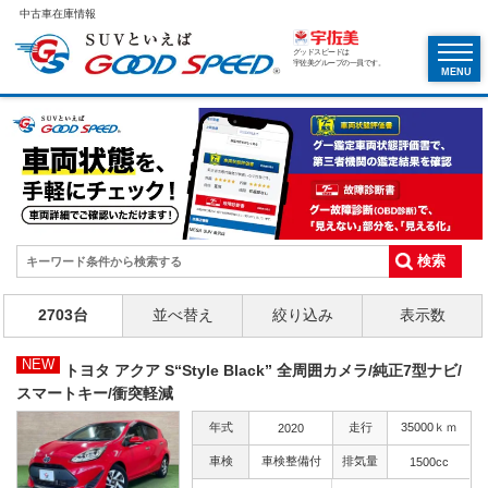
中古車在庫情報
グッドスピードは
宇佐美グループの一員です。
MENU
2703台
並べ替え
絞り込み
表示数
NEW
トヨタ アクア S“Style Black” 全周囲カメラ/純正7型ナビ/
スマートキー/衝突軽減
年式
走行
35000ｋｍ
2020
車検
車検整備付
排気量
1500cc