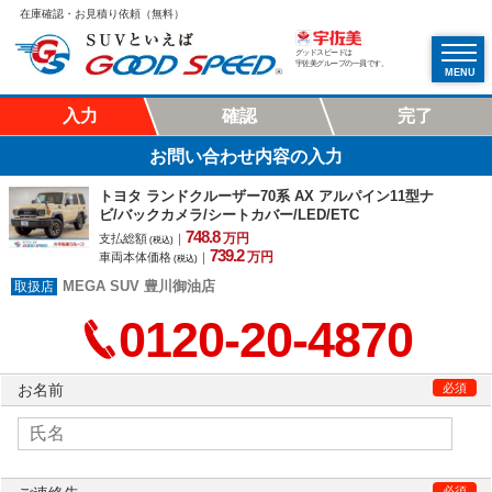
在庫確認・お見積り依頼（無料）
グッドスピードは
宇佐美グループの一員です。
MENU
入力
確認
完了
お問い合わせ内容の入力
トヨタ ランドクルーザー70系 AX アルパイン11型ナ
ビ/バックカメラ/シートカバー/LED/ETC
748.
8
万円
支払総額
｜
(税込)
739.
2
万円
車両本体価格
｜
(税込)
MEGA SUV 豊川御油店
0120-20-4870
お名前
必須
必須