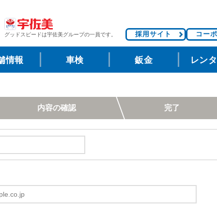
採用サイト
コー
グッドスピードは
宇佐美グループの一員です。
舗情報
車検
鈑金
レン
内容の確認
完了