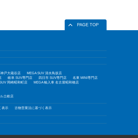
PAGE TOP
UV 神戸大蔵谷店
MEGA SUV 清水鳥坂店
店
岐阜 SUV専門店
四日市 SUV専門店
名東 MINI専門店
 SUV 岡崎昭和町店
MEGA 輸入車 名古屋昭和橋店
モール土岐店
く表示
古物営業法に基づく表示