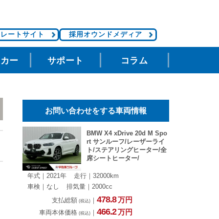
ポレートサイト
採用オウンドメディア
タカー
サポート
コラム
お問い合わせをする車両情報
BMW X4 xDrive 20d M Spo
rt サンルーフ/レーザーライ
ト/ステアリングヒーター/全
席シートヒーター/
年式｜2021年
走行｜32000km
車検｜なし
排気量｜2000cc
478.
8
万円
支払総額
｜
(税込)
466.
2
万円
車両本体価格
｜
(税込)