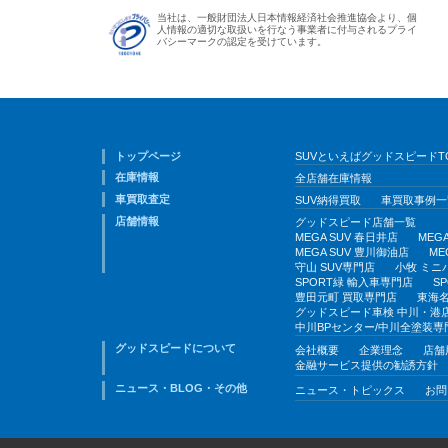
当社は、一般財団法人日本情報経済社会推進協会より、個
人情報の適切な取扱いを行なう事業者に付与されるプライ
バシーマークの認定を受けています。
トップページ
SUVといえばグッドスピードT
在庫情報
全店舗在庫情報
車買取査定
SUV納得買取
車買取事例一
店舗情報
グッドスピード店舗一覧
MEGA SUV 春日井店
MEG
MEGA SUV 豊川御油店
ME
守山 SUV専門店
小牧 ミニ
SPORT緑 輸入車専門店
S
豊田元町 買取専門店
東海名
グッドスピード車検 中川・港
中川BPセンター/中川全塗装専
グッドスピードについて
会社概要
企業理念
店舗
金融サービス提供の勧誘方針
ニュース・BLOG・その他
ニュース・トピックス
お問