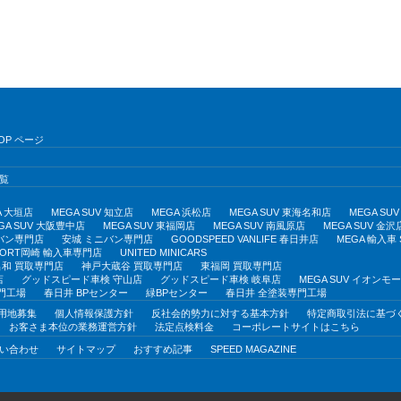
OP ページ
覧
A 大垣店
MEGA SUV 知立店
MEGA 浜松店
MEGA SUV 東海名和店
MEGA S
GA SUV 大阪豊中店
MEGA SUV 東福岡店
MEGA SUV 南風原店
MEGA SUV 金沢
バン専門店
安城 ミニバン専門店
GOODSPEED VANLIFE 春日井店
MEGA 輸入車
PORT岡崎 輸入車専門店
UNITED MINICARS
和 買取専門店
神戸大蔵谷 買取専門店
東福岡 買取専門店
店
グッドスピード車検 守山店
グッドスピード車検 岐阜店
MEGA SUV イオン
門工場
春日井 BPセンター
緑BPセンター
春日井 全塗装専門工場
用地募集
個人情報保護方針
反社会的勢力に対する基本方針
特定商取引法に基づ
お客さま本位の業務運営方針
法定点検料金
コーポレートサイトはこちら
い合わせ
サイトマップ
おすすめ記事
SPEED MAGAZINE