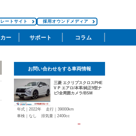
ポレートサイト
採用オウンドメディア
タカー
サポート
コラム
お問い合わせをする車両情報
三菱 エクリプスクロスPHE
V P エアロ/本革/純正9型ナ
ビ/全周囲カメラ/BSM
年式｜2022年
走行｜39000km
車検｜なし
排気量｜2400cc
－