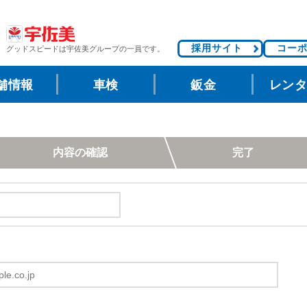
採用サイト
コー
グッドスピードは
宇佐美グループの一員です。
舗情報
車検
鈑金
レン
内容の確認
完了