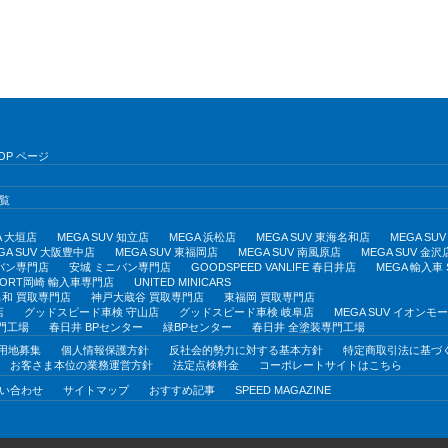
OP ページ
覧
A 大垣店
MEGA SUV 知立店
MEGA 浜松店
MEGA SUV 東海名和店
MEGA S
GA SUV 大阪豊中店
MEGA SUV 東福岡店
MEGA SUV 南風原店
MEGA SUV 金沢
バン専門店
安城 ミニバン専門店
GOODSPEED VANLIFE 春日井店
MEGA 輸入車
PORT岡崎 輸入車専門店
UNITED MINICARS
和 買取専門店
神戸大蔵谷 買取専門店
東福岡 買取専門店
店
グッドスピード車検 守山店
グッドスピード車検 岐阜店
MEGA SUV イオン
門工場
春日井 BPセンター
緑BPセンター
春日井 全塗装専門工場
用地募集
個人情報保護方針
反社会的勢力に対する基本方針
特定商取引法に基づ
お客さま本位の業務運営方針
法定点検料金
コーポレートサイトはこちら
い合わせ
サイトマップ
おすすめ記事
SPEED MAGAZINE