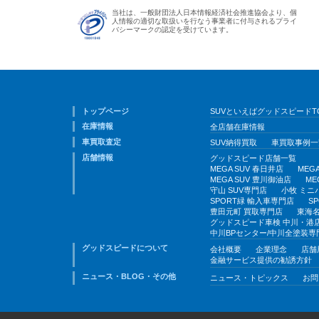
当社は、一般財団法人日本情報経済社会推進協会より、個
人情報の適切な取扱いを行なう事業者に付与されるプライ
バシーマークの認定を受けています。
トップページ
SUVといえばグッドスピードT
在庫情報
全店舗在庫情報
車買取査定
SUV納得買取
車買取事例一
店舗情報
グッドスピード店舗一覧
MEGA SUV 春日井店
MEG
MEGA SUV 豊川御油店
ME
守山 SUV専門店
小牧 ミニ
SPORT緑 輸入車専門店
S
豊田元町 買取専門店
東海名
グッドスピード車検 中川・港
中川BPセンター/中川全塗装専
グッドスピードについて
会社概要
企業理念
店舗
金融サービス提供の勧誘方針
ニュース・BLOG・その他
ニュース・トピックス
お問