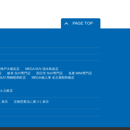
PAGE TOP
UV 神戸大蔵谷店
MEGA SUV 清水鳥坂店
店
岐阜 SUV専門店
四日市 SUV専門店
名東 MINI専門店
 SUV 岡崎昭和町店
MEGA 輸入車 名古屋昭和橋店
モール土岐店
く表示
古物営業法に基づく表示