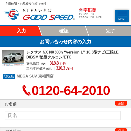
在庫確認・お見積り依頼（無料）
グッドスピードは
宇佐美グループの一員です。
MENU
入力
確認
完了
お問い合わせ内容の入力
レクサス NX NX300h “version L” 10.3型ナビ/三眼LE
D/BSM/追従クルコン/ETC
318.
8
万円
支払総額
｜
(税込)
310.
3
万円
車両本体価格
｜
(税込)
MEGA SUV 東福岡店
0120-64-2010
お名前
必須
必須