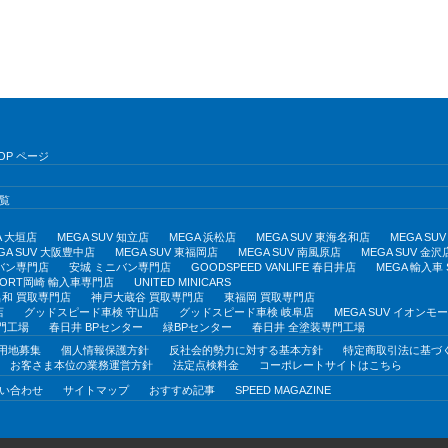
OP ページ
覧
A 大垣店
MEGA SUV 知立店
MEGA 浜松店
MEGA SUV 東海名和店
MEGA S
GA SUV 大阪豊中店
MEGA SUV 東福岡店
MEGA SUV 南風原店
MEGA SUV 金沢
バン専門店
安城 ミニバン専門店
GOODSPEED VANLIFE 春日井店
MEGA 輸入車
PORT岡崎 輸入車専門店
UNITED MINICARS
和 買取専門店
神戸大蔵谷 買取専門店
東福岡 買取専門店
店
グッドスピード車検 守山店
グッドスピード車検 岐阜店
MEGA SUV イオン
門工場
春日井 BPセンター
緑BPセンター
春日井 全塗装専門工場
用地募集
個人情報保護方針
反社会的勢力に対する基本方針
特定商取引法に基づ
お客さま本位の業務運営方針
法定点検料金
コーポレートサイトはこちら
い合わせ
サイトマップ
おすすめ記事
SPEED MAGAZINE