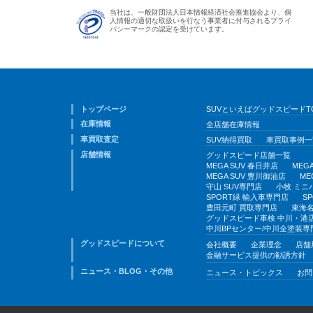
当社は、一般財団法人日本情報経済社会推進協会より、個
人情報の適切な取扱いを行なう事業者に付与されるプライ
バシーマークの認定を受けています。
トップページ
SUVといえばグッドスピードT
在庫情報
全店舗在庫情報
車買取査定
SUV納得買取
車買取事例一
店舗情報
グッドスピード店舗一覧
MEGA SUV 春日井店
MEG
MEGA SUV 豊川御油店
ME
守山 SUV専門店
小牧 ミニ
SPORT緑 輸入車専門店
S
豊田元町 買取専門店
東海名
グッドスピード車検 中川・港
中川BPセンター/中川全塗装専
グッドスピードについて
会社概要
企業理念
店舗
金融サービス提供の勧誘方針
ニュース・BLOG・その他
ニュース・トピックス
お問