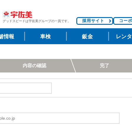
採用サイト
コー
グッドスピードは
宇佐美グループの一員です。
舗情報
車検
鈑金
レン
内容の確認
完了