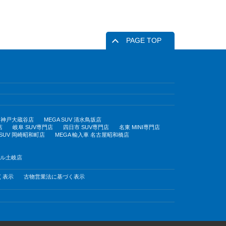
PAGE TOP
UV 神戸大蔵谷店
MEGA SUV 清水鳥坂店
店
岐阜 SUV専門店
四日市 SUV専門店
名東 MINI専門店
 SUV 岡崎昭和町店
MEGA 輸入車 名古屋昭和橋店
モール土岐店
く表示
古物営業法に基づく表示