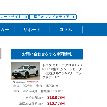
ポレートサイト
採用オウンドメディア
タカー
サポート
コラム
お問い合わせをする車両情報
トヨタ カローラクロス HYB
RID Z 8型ナビ/シートヒータ
ー/追従クルコン/パワーバッ
クドア/ETC
年式｜2023年
走行｜15000km
車検｜2028年4月
排気量｜1800cc
318.
8
万円
支払総額
｜
(税込)
310.
7
万円
車両本体価格
｜
(税込)