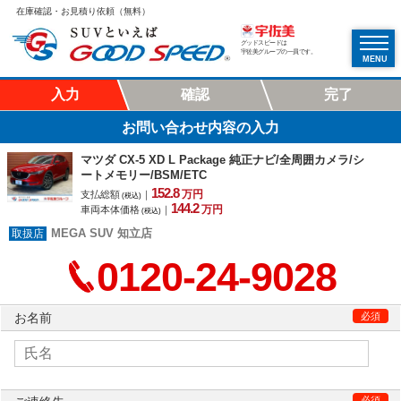
在庫確認・お見積り依頼（無料）
グッドスピードは
宇佐美グループの一員です。
MENU
入力
確認
完了
お問い合わせ内容の入力
マツダ CX-5 XD L Package 純正ナビ/全周囲カメラ/シ
ートメモリー/BSM/ETC
152.
8
万円
支払総額
｜
(税込)
144.
2
万円
車両本体価格
｜
(税込)
MEGA SUV 知立店
0120-24-9028
お名前
必須
必須