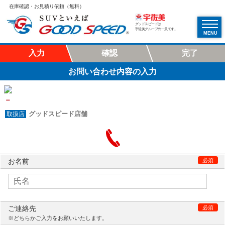
在庫確認・お見積り依頼（無料）
グッドスピードは
宇佐美グループの一員です。
MENU
入力
確認
完了
お問い合わせ内容の入力
－
グッドスピード店舗
お名前
必須
ご連絡先
必須
※どちらかご入力をお願いいたします。