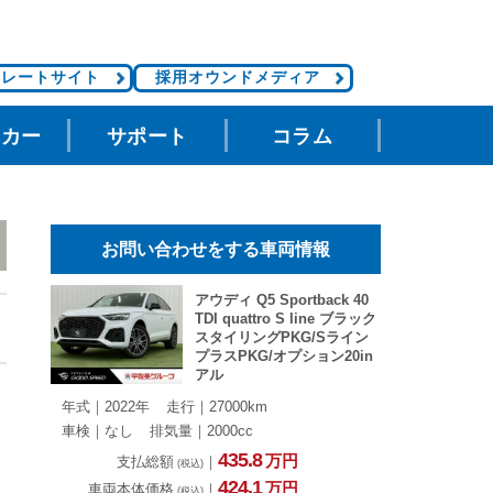
ポレートサイト
採用オウンドメディア
タカー
サポート
コラム
お問い合わせをする車両情報
アウディ Q5 Sportback 40
TDI quattro S line ブラック
スタイリングPKG/Sライン
プラスPKG/オプション20in
アル
年式｜2022年
走行｜27000km
車検｜なし
排気量｜2000cc
435.
8
万円
支払総額
｜
(税込)
424.
1
万円
車両本体価格
｜
(税込)