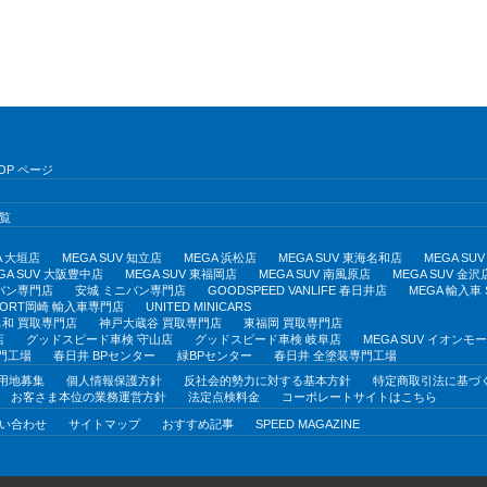
OP ページ
覧
A 大垣店
MEGA SUV 知立店
MEGA 浜松店
MEGA SUV 東海名和店
MEGA S
GA SUV 大阪豊中店
MEGA SUV 東福岡店
MEGA SUV 南風原店
MEGA SUV 金沢
バン専門店
安城 ミニバン専門店
GOODSPEED VANLIFE 春日井店
MEGA 輸入車
PORT岡崎 輸入車専門店
UNITED MINICARS
和 買取専門店
神戸大蔵谷 買取専門店
東福岡 買取専門店
店
グッドスピード車検 守山店
グッドスピード車検 岐阜店
MEGA SUV イオン
門工場
春日井 BPセンター
緑BPセンター
春日井 全塗装専門工場
用地募集
個人情報保護方針
反社会的勢力に対する基本方針
特定商取引法に基づ
お客さま本位の業務運営方針
法定点検料金
コーポレートサイトはこちら
い合わせ
サイトマップ
おすすめ記事
SPEED MAGAZINE