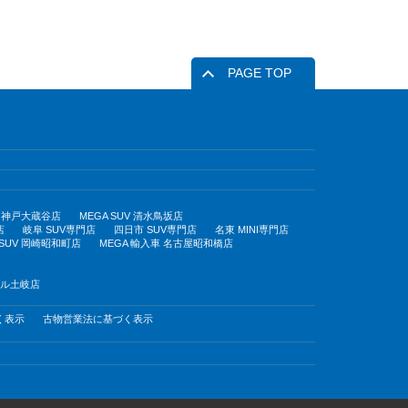
PAGE TOP
UV 神戸大蔵谷店
MEGA SUV 清水鳥坂店
店
岐阜 SUV専門店
四日市 SUV専門店
名東 MINI専門店
 SUV 岡崎昭和町店
MEGA 輸入車 名古屋昭和橋店
モール土岐店
く表示
古物営業法に基づく表示