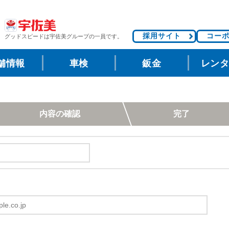
採用サイト
コー
グッドスピードは
宇佐美グループの一員です。
舗情報
車検
鈑金
レン
内容の確認
完了