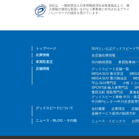
当社は、一般財団法人日本情報経済社会推進協会より、個
人情報の適切な取扱いを行なう事業者に付与されるプライ
バシーマークの認定を受けています。
トップページ
SUVといえばグッドスピードT
在庫情報
全店舗在庫情報
車買取査定
SUV納得買取
車買取事例一
店舗情報
グッドスピード店舗一覧
MEGA SUV 春日井店
MEG
MEGA SUV 豊川御油店
ME
守山 SUV専門店
小牧 ミニ
SPORT緑 輸入車専門店
S
豊田元町 買取専門店
東海名
グッドスピード車検 中川・港
中川BPセンター/中川全塗装専
グッドスピードについて
会社概要
企業理念
店舗
金融サービス提供の勧誘方針
ニュース・BLOG・その他
ニュース・トピックス
お問