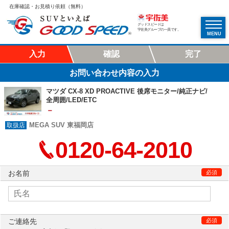
在庫確認・お見積り依頼（無料）
グッドスピードは
宇佐美グループの一員です。
MENU
入力
確認
完了
お問い合わせ内容の入力
マツダ CX-8 XD PROACTIVE 後席モニター/純正ナビ/
全周囲/LED/ETC
－
MEGA SUV 東福岡店
0120-64-2010
お名前
必須
ご連絡先
必須