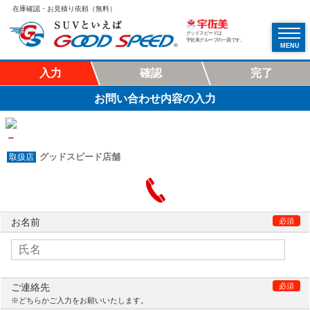
在庫確認・お見積り依頼（無料）
グッドスピードは
宇佐美グループの一員です。
MENU
入力
確認
完了
お問い合わせ内容の入力
－
グッドスピード店舗
お名前
必須
ご連絡先
必須
※どちらかご入力をお願いいたします。