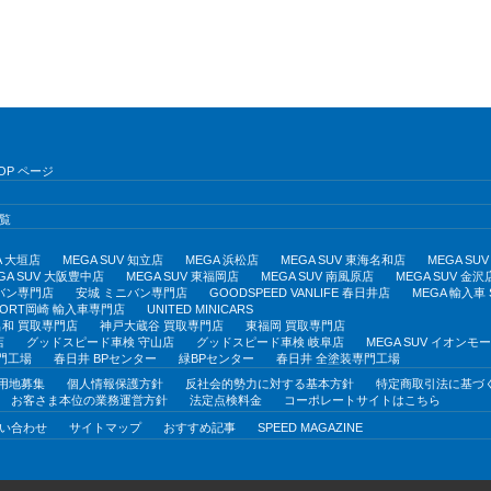
OP ページ
覧
A 大垣店
MEGA SUV 知立店
MEGA 浜松店
MEGA SUV 東海名和店
MEGA S
GA SUV 大阪豊中店
MEGA SUV 東福岡店
MEGA SUV 南風原店
MEGA SUV 金沢
バン専門店
安城 ミニバン専門店
GOODSPEED VANLIFE 春日井店
MEGA 輸入車
PORT岡崎 輸入車専門店
UNITED MINICARS
和 買取専門店
神戸大蔵谷 買取専門店
東福岡 買取専門店
店
グッドスピード車検 守山店
グッドスピード車検 岐阜店
MEGA SUV イオン
門工場
春日井 BPセンター
緑BPセンター
春日井 全塗装専門工場
用地募集
個人情報保護方針
反社会的勢力に対する基本方針
特定商取引法に基づ
お客さま本位の業務運営方針
法定点検料金
コーポレートサイトはこちら
い合わせ
サイトマップ
おすすめ記事
SPEED MAGAZINE