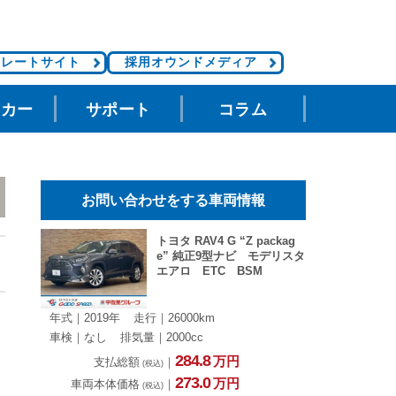
ポレートサイト
採用オウンドメディア
タカー
サポート
コラム
お問い合わせをする車両情報
トヨタ RAV4 G “Z packag
e” 純正9型ナビ モデリスタ
エアロ ETC BSM
年式｜2019年
走行｜26000km
車検｜なし
排気量｜2000cc
284.
8
万円
支払総額
｜
(税込)
273.
0
万円
車両本体価格
｜
(税込)