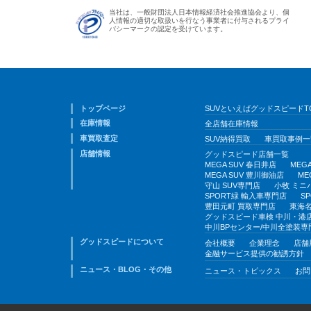
当社は、一般財団法人日本情報経済社会推進協会より、個
人情報の適切な取扱いを行なう事業者に付与されるプライ
バシーマークの認定を受けています。
トップページ
SUVといえばグッドスピードT
在庫情報
全店舗在庫情報
車買取査定
SUV納得買取
車買取事例一
店舗情報
グッドスピード店舗一覧
MEGA SUV 春日井店
MEG
MEGA SUV 豊川御油店
ME
守山 SUV専門店
小牧 ミニ
SPORT緑 輸入車専門店
S
豊田元町 買取専門店
東海名
グッドスピード車検 中川・港
中川BPセンター/中川全塗装専
グッドスピードについて
会社概要
企業理念
店舗
金融サービス提供の勧誘方針
ニュース・BLOG・その他
ニュース・トピックス
お問