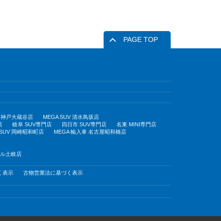
PAGE TOP
UV 神戸大蔵谷店
MEGA SUV 清水鳥坂店
店
岐阜 SUV専門店
四日市 SUV専門店
名東 MINI専門店
 SUV 岡崎昭和町店
MEGA 輸入車 名古屋昭和橋店
モール土岐店
く表示
古物営業法に基づく表示