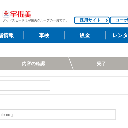
採用サイト
コー
グッドスピードは
宇佐美グループの一員です。
舗情報
車検
鈑金
レン
内容の確認
完了