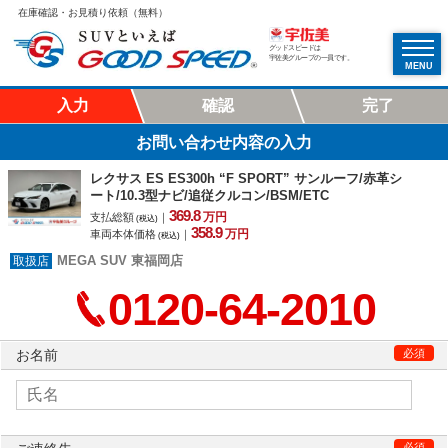
在庫確認・お見積り依頼（無料）
グッドスピードは
宇佐美グループの一員です。
MENU
入力
確認
完了
お問い合わせ内容の入力
レクサス ES ES300h “F SPORT” サンルーフ/赤革シ
ート/10.3型ナビ/追従クルコン/BSM/ETC
369.
8
万円
支払総額
｜
(税込)
358.
9
万円
車両本体価格
｜
(税込)
MEGA SUV 東福岡店
0120-64-2010
お名前
必須
必須