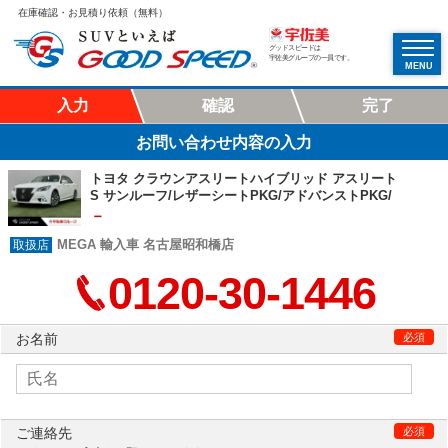
在庫確認・お見積り依頼（無料）
グッドスピードは
宇佐美グループの一員です。
MENU
入力
確認
完了
お問い合わせ内容の入力
トヨタ クラウンアスリートハイブリッド アスリート
S サンルーフ/レザーシートPKG/アドバンストPKG/
－
MEGA 輸入車 名古屋昭和橋店
0120‐30‐1446
お名前
必須
ご連絡先
必須