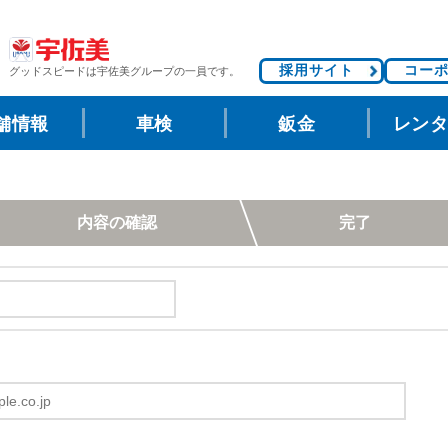
採用サイト
コー
グッドスピードは
宇佐美グループの一員です。
舗情報
車検
鈑金
レン
内容の確認
完了