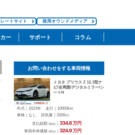
ポレートサイト
採用オウンドメディア
タカー
サポート
コラム
お問い合わせをする車両情報
トヨタ プリウス Z 12.3型ナ
ビ/全周囲/デジタルミラー/シ
ートH
年式｜2023年
走行｜10000km
車検｜なし
排気量｜2000cc
334.
8
万円
支払総額
｜
(税込)
324.
9
万円
車両本体価格
｜
(税込)