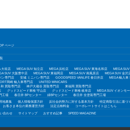
OP ページ
覧
A 大垣店
MEGA SUV 知立店
MEGA 浜松店
MEGA SUV 東海名和店
MEGA S
GA SUV 大阪豊中店
MEGA SUV 東福岡店
MEGA SUV 南風原店
MEGA SUV 金沢
バン専門店
安城 ミニバン専門店
GOODSPEED VANLIFE 春日井店
MEGA 輸入車
PORT岡崎 輸入車専門店
UNITED MINICARS
和 買取専門店
神戸大蔵谷 買取専門店
東福岡 買取専門店
店
グッドスピード車検 守山店
グッドスピード車検 岐阜店
MEGA SUV イオン
門工場
春日井 BPセンター
緑BPセンター
春日井 全塗装専門工場
用地募集
個人情報保護方針
反社会的勢力に対する基本方針
特定商取引法に基づ
お客さま本位の業務運営方針
法定点検料金
コーポレートサイトはこちら
い合わせ
サイトマップ
おすすめ記事
SPEED MAGAZINE