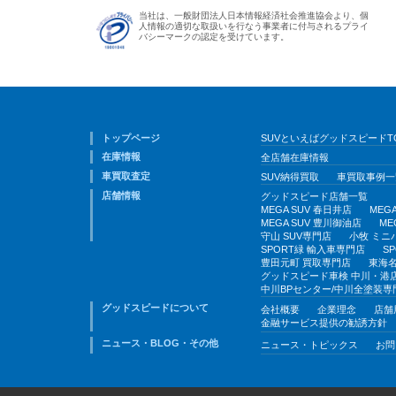
当社は、一般財団法人日本情報経済社会推進協会より、個
人情報の適切な取扱いを行なう事業者に付与されるプライ
バシーマークの認定を受けています。
トップページ
SUVといえばグッドスピードT
在庫情報
全店舗在庫情報
車買取査定
SUV納得買取
車買取事例一
店舗情報
グッドスピード店舗一覧
MEGA SUV 春日井店
MEG
MEGA SUV 豊川御油店
ME
守山 SUV専門店
小牧 ミニ
SPORT緑 輸入車専門店
S
豊田元町 買取専門店
東海名
グッドスピード車検 中川・港
中川BPセンター/中川全塗装専
グッドスピードについて
会社概要
企業理念
店舗
金融サービス提供の勧誘方針
ニュース・BLOG・その他
ニュース・トピックス
お問