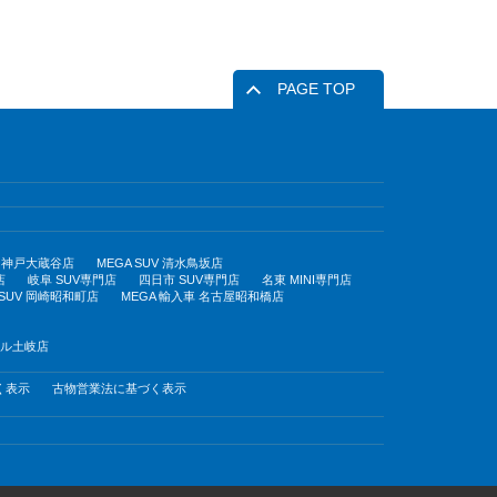
PAGE TOP
UV 神戸大蔵谷店
MEGA SUV 清水鳥坂店
店
岐阜 SUV専門店
四日市 SUV専門店
名東 MINI専門店
 SUV 岡崎昭和町店
MEGA 輸入車 名古屋昭和橋店
モール土岐店
く表示
古物営業法に基づく表示