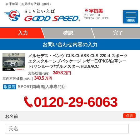
在庫確認・お見積り依頼（無料）
グッドスピードは
宇佐美グループの一員です。
MENU
入力
確認
完了
お問い合わせ内容の入力
メルセデス・ベンツ CLS-CLASS CLS 220 d スポーツ
エクスクルーシブパッケージ レザーEXPKG/白革シー
ト/サンルーフ/ブルメスター/HUD/ACC
349.
8
万円
支払総額
｜
(税込)
340.
5
万円
車両本体価格
｜
(税込)
SPORT岡崎 輸入車専門店
0120-29-6063
お名前
必須