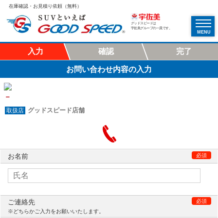
在庫確認・お見積り依頼（無料）
グッドスピードは
宇佐美グループの一員です。
MENU
入力
確認
完了
お問い合わせ内容の入力
－
グッドスピード店舗
お名前
必須
ご連絡先
必須
※どちらかご入力をお願いいたします。