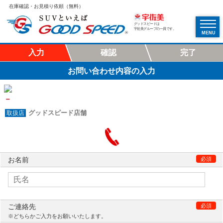
在庫確認・お見積り依頼（無料）
グッドスピードは
宇佐美グループの一員です。
MENU
入力
確認
完了
お問い合わせ内容の入力
－
グッドスピード店舗
お名前
必須
ご連絡先
必須
※どちらかご入力をお願いいたします。