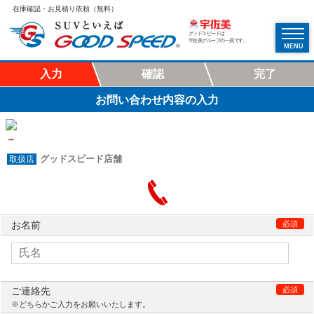
在庫確認・お見積り依頼（無料）
グッドスピードは
宇佐美グループの一員です。
MENU
入力
確認
完了
お問い合わせ内容の入力
－
グッドスピード店舗
お名前
必須
ご連絡先
必須
※どちらかご入力をお願いいたします。