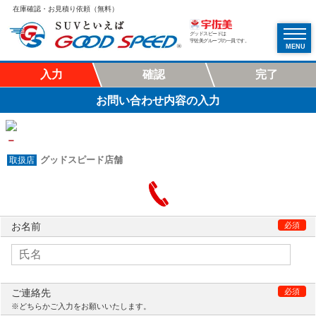
在庫確認・お見積り依頼（無料）
グッドスピードは
宇佐美グループの一員です。
MENU
入力
確認
完了
お問い合わせ内容の入力
－
グッドスピード店舗
お名前
必須
ご連絡先
必須
※どちらかご入力をお願いいたします。