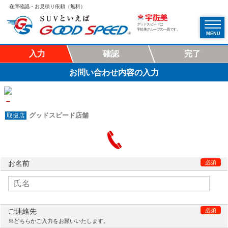
在庫確認・お見積り依頼（無料）
グッドスピードは
宇佐美グループの一員です。
MENU
入力
確認
完了
お問い合わせ内容の入力
－
グッドスピード店舗
お名前
必須
ご連絡先
必須
※どちらかご入力をお願いいたします。