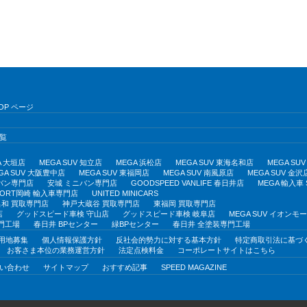
OP ページ
覧
A 大垣店
MEGA SUV 知立店
MEGA 浜松店
MEGA SUV 東海名和店
MEGA S
GA SUV 大阪豊中店
MEGA SUV 東福岡店
MEGA SUV 南風原店
MEGA SUV 金沢
バン専門店
安城 ミニバン専門店
GOODSPEED VANLIFE 春日井店
MEGA 輸入車
PORT岡崎 輸入車専門店
UNITED MINICARS
和 買取専門店
神戸大蔵谷 買取専門店
東福岡 買取専門店
店
グッドスピード車検 守山店
グッドスピード車検 岐阜店
MEGA SUV イオン
門工場
春日井 BPセンター
緑BPセンター
春日井 全塗装専門工場
用地募集
個人情報保護方針
反社会的勢力に対する基本方針
特定商取引法に基づ
お客さま本位の業務運営方針
法定点検料金
コーポレートサイトはこちら
い合わせ
サイトマップ
おすすめ記事
SPEED MAGAZINE