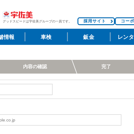
採用サイト
コー
グッドスピードは
宇佐美グループの一員です。
舗情報
車検
鈑金
レン
内容の確認
完了