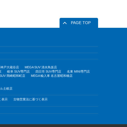
PAGE TOP
UV 神戸大蔵谷店
MEGA SUV 清水鳥坂店
店
岐阜 SUV専門店
四日市 SUV専門店
名東 MINI専門店
 SUV 岡崎昭和町店
MEGA 輸入車 名古屋昭和橋店
モール土岐店
く表示
古物営業法に基づく表示