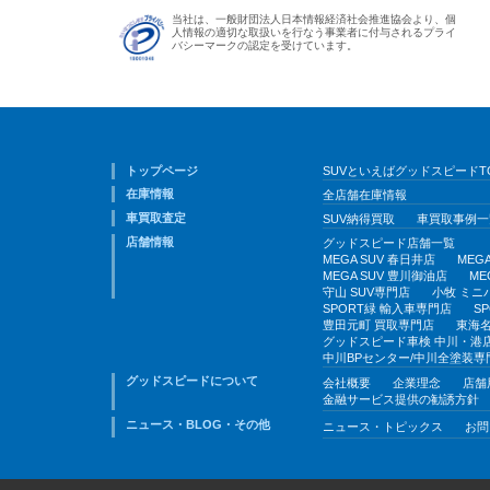
当社は、一般財団法人日本情報経済社会推進協会より、個
人情報の適切な取扱いを行なう事業者に付与されるプライ
バシーマークの認定を受けています。
トップページ
SUVといえばグッドスピードT
在庫情報
全店舗在庫情報
車買取査定
SUV納得買取
車買取事例一
店舗情報
グッドスピード店舗一覧
MEGA SUV 春日井店
MEG
MEGA SUV 豊川御油店
ME
守山 SUV専門店
小牧 ミニ
SPORT緑 輸入車専門店
S
豊田元町 買取専門店
東海名
グッドスピード車検 中川・港
中川BPセンター/中川全塗装専
グッドスピードについて
会社概要
企業理念
店舗
金融サービス提供の勧誘方針
ニュース・BLOG・その他
ニュース・トピックス
お問