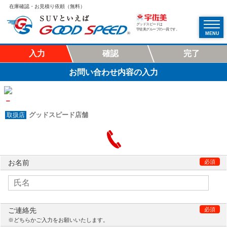
在庫確認・お見積り依頼（無料）
グッドスピードは
宇佐美グループの一員です。
MENU
入力
確認
完了
お問い合わせ内容の入力
－
グッドスピード店舗
お名前
必須
ご連絡先
必須
※どちらかご入力をお願いいたします。