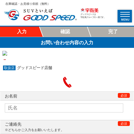
在庫確認・お見積り依頼（無料）
グッドスピードは
宇佐美グループの一員です。
MENU
入力
確認
完了
お問い合わせ内容の入力
－
グッドスピード店舗
お名前
必須
ご連絡先
必須
※どちらかご入力をお願いいたします。