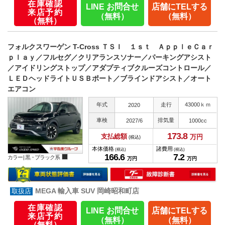
在庫確認
LINE お問合せ
店舗にTELする
来店予約
（無料）
（無料）
（無料）
フォルクスワーゲン T-Cross ＴＳＩ １ｓｔ ＡｐｐｌｅＣａｒ
ｐｌａｙ／フルセグ／クリアランスソナー／パーキングアシスト
／アイドリングストップ／アダプティブクルーズコントロール／
ＬＥＤヘッドライトＵＳＢポート／ブラインドアシスト／オート
エアコン
年式
走行
43000ｋｍ
2020
車検
排気量
2027/6
1000cc
173.
8
支払総額
万円
(税込)
本体価格
諸費用
(税込)
(税込)
166.
6
7.
2
カラー |
黒・ブラック系
万円
万円
MEGA 輸入車 SUV 岡崎昭和町店
在庫確認
LINE お問合せ
店舗にTELする
来店予約
（無料）
（無料）
（無料）