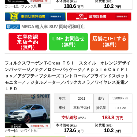
本体価格
諸費用
(税込)
(税込)
188.
6
10.
2
カラー |
黒・ブラック系
万円
万円
MEGA 輸入車 SUV 岡崎昭和町店
在庫確認
LINE お問合せ
店舗にTELする
来店予約
（無料）
（無料）
（無料）
フォルクスワーゲン T-Cross ＴＳＩ スタイル オレンジデザイ
ンパッケージ／テクノロジーパッケージ／ＡｐｐｌｅＣａｒＰｌ
ａｙ／アダプティブクルーズコントロール／ブラインドスポット
モニター／デジタルメーター／バックカメラ／ワイヤレス充電／
ＬＥＤ
年式
走行
32000ｋｍ
2021
車検
車検整備付
排気量
1000cc
183.
8
支払総額
万円
(税込)
本体価格
諸費用
(税込)
(税込)
173.
6
10.
2
カラー |
白・ホワイト系
万円
万円