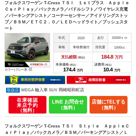
フォルクスワーゲン T-Cross ＴＳＩ １ｓｔプラス Ａｐｐｌｅ
ＣａｒＰｌａｙ／バックカメラ／パドルシフト／ワイヤレス充電
／パーキングアシスト／コーナーセンサー／アイドリングストッ
プ／ＢＳＭ／ＥＴＣ２．０／ＬＥＤヘッドライト／プッシュスタ
ート
年式
走行
32000ｋｍ
2020
車検
車検整備付
排気量
1000cc
184.
8
支払総額
万円
(税込)
本体価格
諸費用
(税込)
(税込)
174.
4
10.
4
カラー |
グレー系
万円
万円
MEGA 輸入車 SUV 岡崎昭和町店
在庫確認
LINE お問合せ
店舗にTELする
来店予約
（無料）
（無料）
（無料）
フォルクスワーゲン T-Cross ＴＳＩ Ｓｔｙｌｅ ＡｐｐｌｅＣ
ａｒＰｌａｙ／バックカメラ／ＢＳＭ／パーキングアシスト／Ｌ