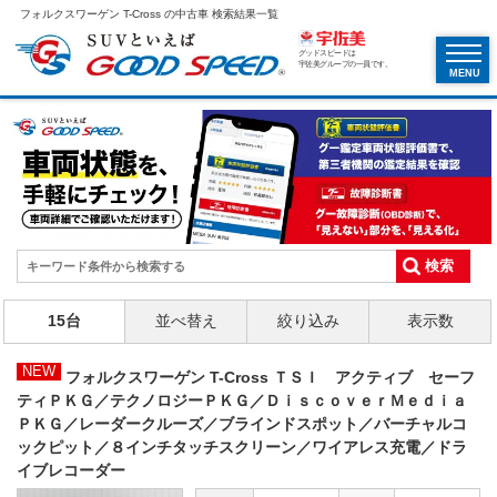
フォルクスワーゲン T-Cross の中古車 検索結果一覧
グッドスピードは
宇佐美グループの一員です。
MENU
15台
並べ替え
絞り込み
表示数
NEW
フォルクスワーゲン T-Cross ＴＳＩ アクティブ セーフ
ティＰＫＧ／テクノロジーＰＫＧ／ＤｉｓｃｏｖｅｒＭｅｄｉａ
ＰＫＧ／レーダークルーズ／ブラインドスポット／バーチャルコ
ックピット／８インチタッチスクリーン／ワイアレス充電／ドラ
イブレコーダー