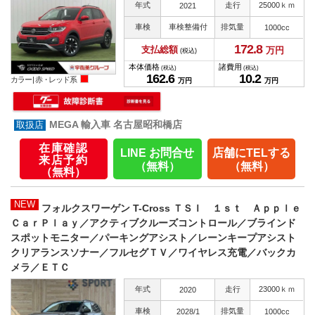
年式
走行
25000ｋｍ
2021
車検
車検整備付
排気量
1000cc
172.
8
支払総額
万円
(税込)
本体価格
諸費用
(税込)
(税込)
162.
6
10.
2
カラー |
赤・レッド系
万円
万円
MEGA 輸入車 名古屋昭和橋店
在庫確認
LINE お問合せ
店舗にTELする
来店予約
（無料）
（無料）
（無料）
NEW
フォルクスワーゲン T-Cross ＴＳＩ １ｓｔ Ａｐｐｌｅ
ＣａｒＰｌａｙ／アクティブクルーズコントロール／ブラインド
スポットモニター／パーキングアシスト／レーンキープアシスト
クリアランスソナー／フルセグＴＶ／ワイヤレス充電／バックカ
メラ／ＥＴＣ
年式
走行
23000ｋｍ
2020
車検
排気量
2028/1
1000cc