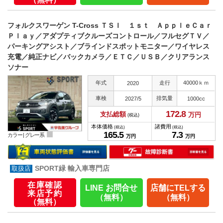
フォルクスワーゲン T-Cross ＴＳＩ １ｓｔ ＡｐｐｌｅＣａｒ
Ｐｌａｙ／アダプティブクルーズコントロール／フルセグＴＶ／
パーキングアシスト／ブラインドスポットモニター／ワイヤレス
充電／純正ナビ／バックカメラ／ＥＴＣ／ＵＳＢ／クリアランス
ソナー
年式
走行
40000ｋｍ
2020
車検
排気量
2027/5
1000cc
172.
8
支払総額
万円
(税込)
本体価格
諸費用
(税込)
(税込)
165.
5
7.
3
カラー |
グレー系
万円
万円
SPORT緑 輸入車専門店
在庫確認
LINE お問合せ
店舗にTELする
来店予約
（無料）
（無料）
（無料）