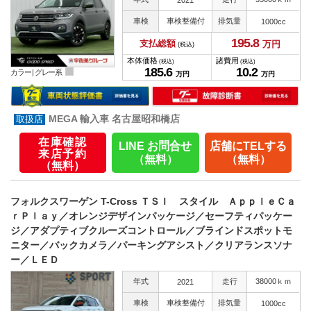
車検
車検整備付
排気量
1000cc
195.
8
支払総額
万円
(税込)
本体価格
諸費用
(税込)
(税込)
185.
6
10.
2
カラー |
グレー系
万円
万円
MEGA 輸入車 名古屋昭和橋店
在庫確認
LINE お問合せ
店舗にTELする
来店予約
（無料）
（無料）
（無料）
フォルクスワーゲン T-Cross ＴＳＩ スタイル ＡｐｐｌｅＣａ
ｒＰｌａｙ／オレンジデザインパッケージ／セーフティパッケー
ジ／アダプティブクルーズコントロール／ブラインドスポットモ
ニター／バックカメラ／パーキングアシスト／クリアランスソナ
ー／ＬＥＤ
年式
走行
38000ｋｍ
2021
車検
車検整備付
排気量
1000cc