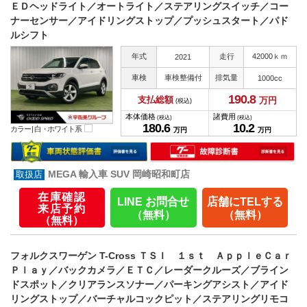
ＥＤヘッドライト／オートライト／ステアリングスイッチ／コー
ナーセンサー／アイドリングストップ／プッシュスタート／パド
ルシフト
年式
走行
42000ｋｍ
2021
車検
車検整備付
排気量
1000cc
190.
8
支払総額
万円
(税込)
本体価格
諸費用
(税込)
(税込)
180.
6
10.
2
カラー |
白・ホワイト系
万円
万円
MEGA 輸入車 SUV 岡崎昭和町店
在庫確認
LINE お問合せ
店舗にTELする
来店予約
（無料）
（無料）
（無料）
フォルクスワーゲン T-Cross ＴＳＩ １ｓｔ ＡｐｐｌｅＣａｒ
Ｐｌａｙ／バックカメラ／ＥＴＣ／レーダークルーズ／ブライン
ドスポット／クリアランスソナー／パーキングアシスト／アイド
リングストップ／バーチャルコックピット／ステアリングリモコ