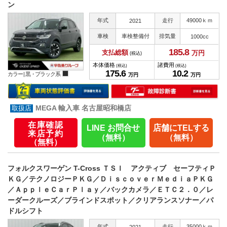
ン
年式
走行
49000ｋｍ
2021
車検
車検整備付
排気量
1000cc
185.
8
支払総額
万円
(税込)
本体価格
諸費用
(税込)
(税込)
175.
6
10.
2
カラー |
黒・ブラック系
万円
万円
MEGA 輸入車 名古屋昭和橋店
在庫確認
LINE お問合せ
店舗にTELする
来店予約
（無料）
（無料）
（無料）
フォルクスワーゲン T-Cross ＴＳＩ アクティブ セーフティＰ
ＫＧ／テクノロジーＰＫＧ／ＤｉｓｃｏｖｅｒＭｅｄｉａＰＫＧ
／ＡｐｐｌｅＣａｒＰｌａｙ／バックカメラ／ＥＴＣ２．０／レ
ーダークルーズ／ブラインドスポット／クリアランスソナー／パ
ドルシフト
年式
走行
35000ｋｍ
2021