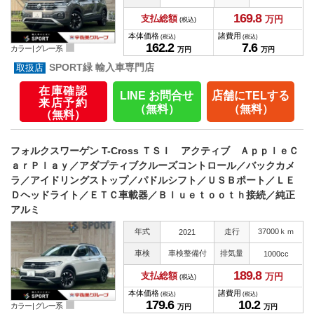
169.
8
支払総額
万円
(税込)
本体価格
諸費用
(税込)
(税込)
162.
2
7.
6
カラー |
グレー系
万円
万円
SPORT緑 輸入車専門店
在庫確認
LINE お問合せ
店舗にTELする
来店予約
（無料）
（無料）
（無料）
フォルクスワーゲン T-Cross ＴＳＩ アクティブ ＡｐｐｌｅＣ
ａｒＰｌａｙ／アダプティブクルーズコントロール／バックカメ
ラ／アイドリングストップ／パドルシフト／ＵＳＢポート／ＬＥ
Ｄヘッドライト／ＥＴＣ車載器／Ｂｌｕｅｔｏｏｔｈ接続／純正
アルミ
年式
走行
37000ｋｍ
2021
車検
車検整備付
排気量
1000cc
189.
8
支払総額
万円
(税込)
本体価格
諸費用
(税込)
(税込)
179.
6
10.
2
カラー |
グレー系
万円
万円