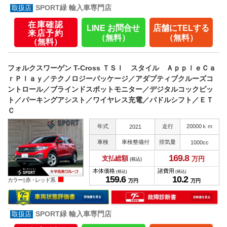
SPORT緑 輸入車専門店
在庫確認
LINE お問合せ
店舗にTELする
来店予約
（無料）
（無料）
（無料）
フォルクスワーゲン T-Cross ＴＳＩ スタイル ＡｐｐｌｅＣａ
ｒＰｌａｙ／テクノロジーパッケージ／アダプティブクルーズコ
ントロール／ブラインドスポットモニター／デジタルコックピッ
ト／パーキングアシスト／ワイヤレス充電／パドルシフト／ＥＴ
Ｃ
年式
走行
20000ｋｍ
2021
車検
車検整備付
排気量
1000cc
169.
8
支払総額
万円
(税込)
本体価格
諸費用
(税込)
(税込)
159.
6
10.
2
カラー |
赤・レッド系
万円
万円
SPORT緑 輸入車専門店