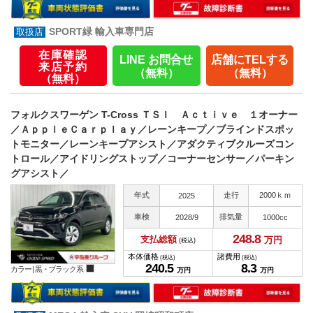
SPORT緑 輸入車専門店
在庫確認
LINE お問合せ
店舗にTELする
来店予約
（無料）
（無料）
（無料）
フォルクスワーゲン T-Cross ＴＳＩ Ａｃｔｉｖｅ １オーナー
／ＡｐｐｌｅＣａｒｐｌａｙ／レーンキープ／ブラインドスポッ
トモニター／レーンキープアシスト／アダクティブクルーズコン
トロール／アイドリングストップ／コーナーセンサー／パーキン
グアシスト／
年式
走行
2000ｋｍ
2025
車検
排気量
2028/9
1000cc
248.
8
支払総額
万円
(税込)
本体価格
諸費用
(税込)
(税込)
240.
5
8.
3
カラー |
黒・ブラック系
万円
万円