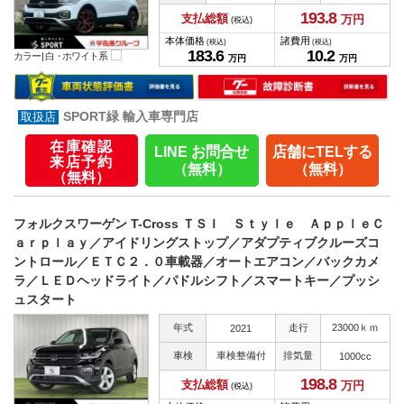
193.
8
支払総額
万円
(税込)
本体価格
諸費用
(税込)
(税込)
183.
6
10.
2
カラー |
白・ホワイト系
万円
万円
SPORT緑 輸入車専門店
在庫確認
LINE お問合せ
店舗にTELする
来店予約
（無料）
（無料）
（無料）
フォルクスワーゲン T-Cross ＴＳＩ Ｓｔｙｌｅ ＡｐｐｌｅＣ
ａｒｐｌａｙ／アイドリングストップ／アダプティブクルーズコ
ントロール／ＥＴＣ２．０車載器／オートエアコン／バックカメ
ラ／ＬＥＤヘッドライト／パドルシフト／スマートキー／プッシ
ュスタート
年式
走行
23000ｋｍ
2021
車検
車検整備付
排気量
1000cc
198.
8
支払総額
万円
(税込)