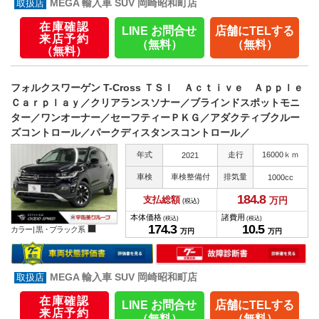
MEGA 輸入車 SUV 岡崎昭和町店
在庫確認
LINE お問合せ
店舗にTELする
来店予約
（無料）
（無料）
（無料）
フォルクスワーゲン T-Cross ＴＳＩ Ａｃｔｉｖｅ Ａｐｐｌｅ
Ｃａｒｐｌａｙ／クリアランスソナー／ブラインドスポットモニ
ター／ワンオーナー／セーフティーＰＫＧ／アダクティブクルー
ズコントロール／パークディスタンスコントロール／
年式
走行
16000ｋｍ
2021
車検
車検整備付
排気量
1000cc
184.
8
支払総額
万円
(税込)
本体価格
諸費用
(税込)
(税込)
174.
3
10.
5
カラー |
黒・ブラック系
万円
万円
MEGA 輸入車 SUV 岡崎昭和町店
在庫確認
LINE お問合せ
店舗にTELする
来店予約
（無料）
（無料）