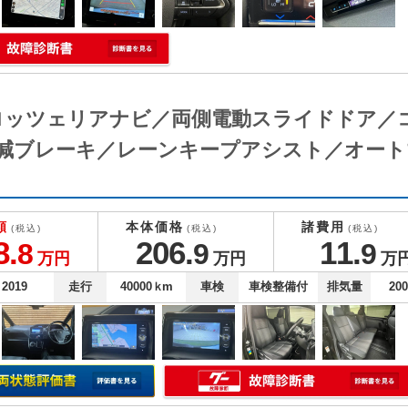
カロッツェリアナビ／両側電動スライドドア／
減ブレーキ／レーンキープアシスト／オート
額
本体価格
諸費用
(税込)
(税込)
(税込)
8.
206.
11.
8
9
9
万円
万円
万
2019
走行
40000
ｋm
車検
車検整備付
排気量
20