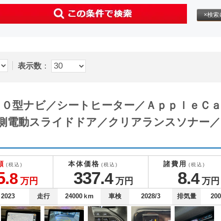
×検索
表示数
：
正１０型ナビ／シートヒーター／ＡｐｐｌｅＣ
側電動スライドドア／クリアランスソナー／
額
本体価格
諸費用
(税込)
(税込)
(税込)
5.
337.
8.
8
4
4
万円
万円
万円
2023
走行
24000
ｋm
車検
2028/3
排気量
20