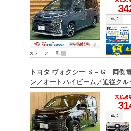
支払総
34
年式
カラー |
グレー系
トヨタ ヴォクシー Ｓ－Ｇ 両
ン／オートハイビーム／追従クル
支払総
31
年式