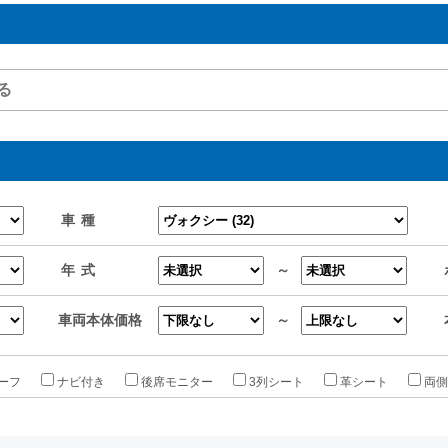
車種
年式
～
車両本体価格
～
ーフ
ナビ付き
後席モニター
3列シート
革シート
両側