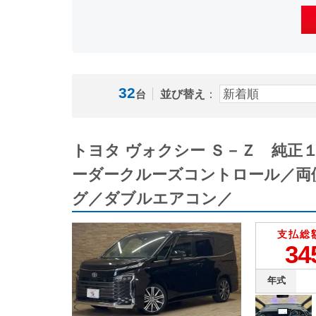
32
並び替え
：
台
トヨタ ヴォクシー Ｓ－Ｚ 純
ーダークルーズコントロール／両
グ／ダブルエアコン／
支払総
34
年式