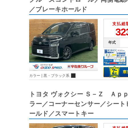
／ブレーキホールド
支払総
32
年式
カラー |
黒・ブラック系
トヨタ ヴォクシー Ｓ－Ｚ Ａ
ラー／コーナーセンサー／シート
ールド／スマートキー