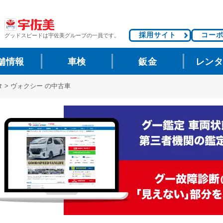
採用サイト
コー
グッドスピードは
宇佐美グループの一員です。
舗情報
車検
鈑金
レン
タ
>
ヴォクシー の中古車