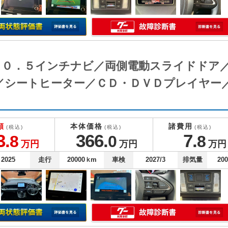
正１０．５インチナビ／両側電動スライドドア
／シートヒーター／ＣＤ・ＤＶＤプレイヤー
額
本体価格
諸費用
(税込)
(税込)
(税込)
3.
366.
7.
8
0
8
万円
万円
万円
2025
走行
20000
ｋm
車検
2027/3
排気量
20