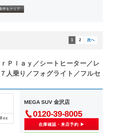
条件をクリア
1
2
次へ
ａｒＰｌａｙ／シートヒーター／レ
７人乗り／フォグライト／フルセ
MEGA SUV 金沢店
0120-39-8005
00
ｃc
在庫確認・来店予約 ▶