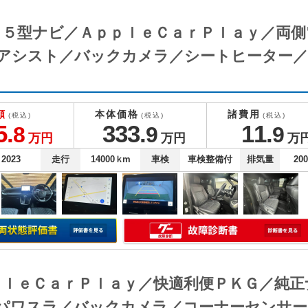
０．５型ナビ／ＡｐｐｌｅＣａｒＰｌａｙ／両
アシスト／バックカメラ／シートヒーター／
額
本体価格
諸費用
(税込)
(税込)
(税込)
5.
333.
11.
8
9
9
万円
万円
万
2023
走行
14000
ｋm
車検
車検整備付
排気量
20
ｐｐｌｅＣａｒＰｌａｙ／快適利便ＰＫＧ／純
パワスラ／バックカメラ／コーナーセンサー