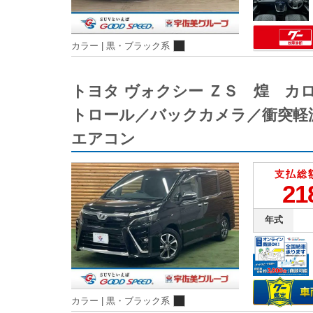
カラー |
黒・ブラック系
トヨタ ヴォクシー ＺＳ 煌 
トロール／バックカメラ／衝突軽
エアコン
支払総
21
年式
カラー |
黒・ブラック系