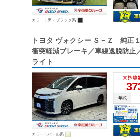
カラー |
黒・ブラック系
トヨタ ヴォクシー Ｓ－Ｚ 純
衝突軽減ブレーキ／車線逸脱防止
ライト
支払総
37
年式
カラー |
パール系