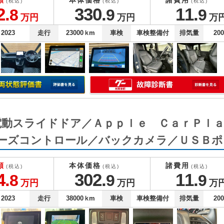
額
本体価格
諸費用
(税込)
(税込)
(税込)
2.
330.
11.
8
9
9
万円
万円
万
2023
走行
23000
ｋm
車検
車検整備付
排気量
20
側電動スライドドア／Ａｐｐｌｅ ＣａｒＰｌ
ーズコントロール／バックカメラ／ＵＳＢポ
額
本体価格
諸費用
(税込)
(税込)
(税込)
4.
302.
11.
8
9
9
万円
万円
万
2023
走行
38000
ｋm
車検
車検整備付
排気量
20