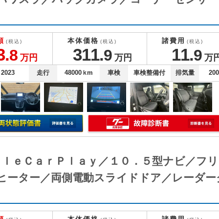
額
本体価格
諸費用
(税込)
(税込)
(税込)
3.
311.
11.
8
9
9
万円
万円
万
2023
走行
48000
ｋm
車検
車検整備付
排気量
20
ｐｐｌｅＣａｒＰｌａｙ／１０．５型ナビ／フ
ヒーター／両側電動スライドドア／レーダー