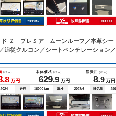
ッド Ｚ プレミア ムーンルーフ／本革シー
／追従クルコン／シートベンチレーション／
額
本体価格
諸費用
(税込)
(税込)
(税込)
8.
629.
8.
8
9
9
万円
万円
万円
2024
走行
16000
ｋm
車検
2027/6
排気量
25