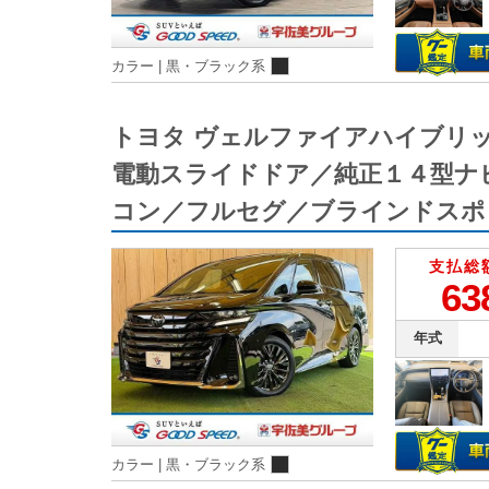
カラー |
黒・ブラック系
トヨタ ヴェルファイアハイブリ
電動スライドドア／純正１４型ナ
コン／フルセグ／ブラインドスポ
支払総
63
年式
カラー |
黒・ブラック系