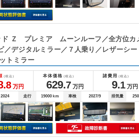
ッド Ｚ プレミア ムーンルーフ／全方位
ビ／デジタルミラー／７人乗り／レザーシー
ットミラー
額
本体価格
諸費用
(税込)
(税込)
(税込)
8.
629.
9.
8
7
1
万円
万円
万円
2024
走行
19000
ｋm
車検
2027/9
排気量
25