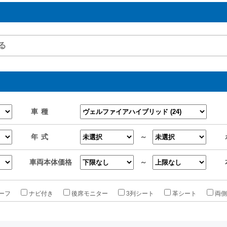
車種
年式
～
車両本体価格
～
ーフ
ナビ付き
後席モニター
3列シート
革シート
両側