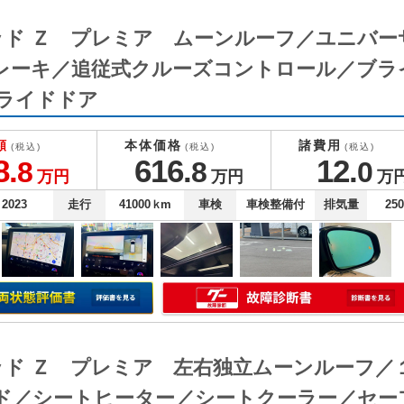
ッド Ｚ プレミア ムーンルーフ／ユニバ
レーキ／追従式クルーズコントロール／ブラ
ライドドア
額
本体価格
諸費用
(税込)
(税込)
(税込)
8.
616.
12.
8
8
0
万円
万円
万
2023
走行
41000
ｋm
車検
車検整備付
排気量
25
ッド Ｚ プレミア 左右独立ムーンルーフ／
ド／シートヒーター／シートクーラー／セー