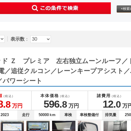
×検索
表示数
：
ッド Ｚ プレミア 左右独立ムーンルーフ／
電／追従クルコン／レーンキープアシスト／
／パワーシート
額
本体価格
諸費用
(税込)
(税込)
(税込)
8.
596.
12.
8
8
0
万円
万円
万
2023
走行
50000
ｋm
車検
車検整備付
排気量
25