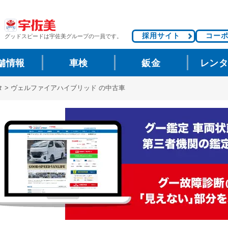
採用サイト
コー
グッドスピードは
宇佐美グループの一員です。
舗情報
車検
鈑金
レン
タ
>
ヴェルファイアハイブリッド の中古車