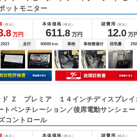
ポットモニター
額
本体価格
諸費用
(税込)
(税込)
(税込)
3.
611.
12.
8
8
0
万円
万円
万
2023
走行
40000
ｋm
車検
車検整備付
排気量
25
ッド Ｚ プレミア １４インチディスプレ
ートベンチレーション／後席電動サンシェー
ズコントロール
額
本体価格
諸費用
(税込)
(税込)
(税込)