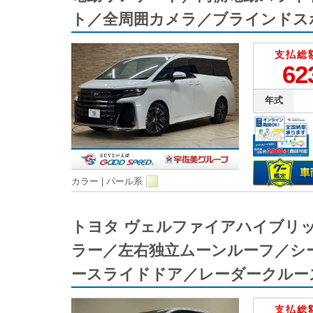
ト／全周囲カメラ／ブラインドス
支払総
62
年式
カラー |
パール系
トヨタ ヴェルファイアハイブリ
ラー／左右独立ムーンルーフ／シ
ースライドドア／レーダークルー
支払総