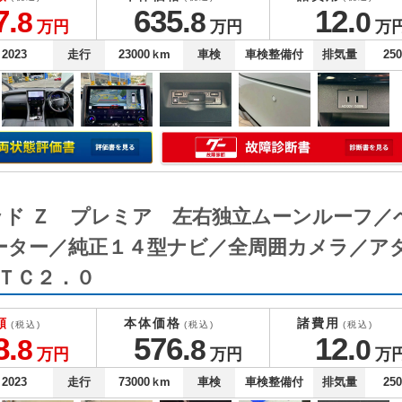
7.
635.
12.
8
8
0
万円
万円
万
2023
走行
23000
ｋm
車検
車検整備付
排気量
25
ッド Ｚ プレミア 左右独立ムーンルーフ／
ーター／純正１４型ナビ／全周囲カメラ／ア
ＴＣ２．０
額
本体価格
諸費用
(税込)
(税込)
(税込)
8.
576.
12.
8
8
0
万円
万円
万
2023
走行
73000
ｋm
車検
車検整備付
排気量
25