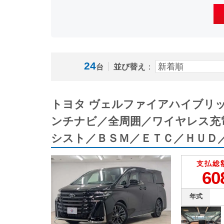
24
並び替え
：
台
トヨタ ヴェルファイアハイブリ
ンチナビ／全周囲／ワイヤレス充
シスト／ＢＳＭ／ＥＴＣ／ＨＵＤ
支払総
60
年式