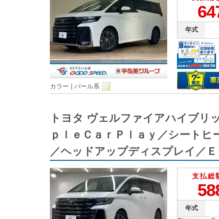
64
年式
カラー |
パール系
トヨタ ヴェルファイアハイブリ
ｐｌｅＣａｒＰｌａｙ／シートヒ
／ヘッドアップディスプレイ／Ｅ
支払総
58
年式