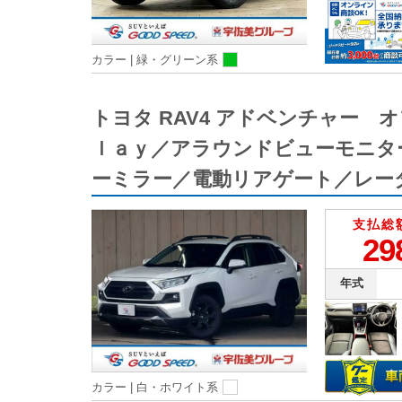
カラー |
緑・グリーン系
トヨタ RAV4 アドベンチャー
ｌａｙ／アラウンドビューモニタ
ーミラー／電動リアゲート／レー
支払総
29
年式
カラー |
白・ホワイト系