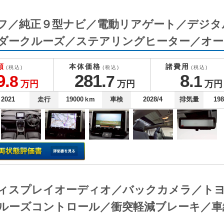
ルーフ／純正９型ナビ／電動リアゲート／デジ
ダークルーズ／ステアリングヒーター／オー
額
本体価格
諸費用
(税込)
(税込)
(税込)
9.
281.
8.
8
7
1
万円
万円
万円
2021
走行
19000
ｋm
車検
2028/4
排気量
19
チディスプレイオーディオ／バックカメラ／
ルーズコントロール／衝突軽減ブレーキ／車