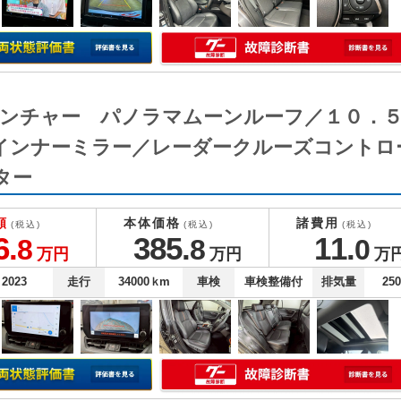
ドベンチャー パノラマムーンルーフ／１０．
インナーミラー／レーダークルーズコントロ
ター
額
本体価格
諸費用
(税込)
(税込)
(税込)
6.
385.
11.
8
8
0
万円
万円
万
2023
走行
34000
ｋm
車検
車検整備付
排気量
25