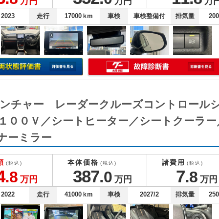
万円
万円
万
2023
走行
17000
ｋm
車検
車検整備付
排気量
20
ドベンチャー レーダークルーズコントロール
１００Ｖ／シートヒーター／シートクーラー
ナーミラー
額
本体価格
諸費用
(税込)
(税込)
(税込)
4.
387.
7.
8
0
8
万円
万円
万円
2022
走行
41000
ｋm
車検
2027/2
排気量
25