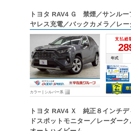
トヨタ RAV4 Ｇ 禁煙／サン
ヤレス充電／バックカメラ／レー
支払総
28
年式
カラー |
シルバー系
トヨタ RAV4 Ｘ 純正８イン
ドスポットモニター／レーダーク
オートハイビーム