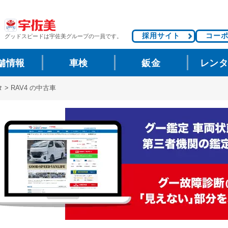
採用サイト
コー
グッドスピードは
宇佐美グループの一員です。
舗情報
車検
鈑金
レン
タ
>
RAV4 の中古車