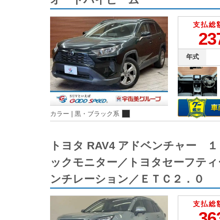
支払総
23
年式
カラー |
黒・ブラック系
トヨタ RAV4 アドベンチャー
ックモニター／トヨタセーフティ
ンチレーション／ＥＴＣ２．０
支払総
36