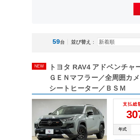
59
並び替え
：
台
トヨタ RAV4 アドベン
NEW
ＧＥＮマフラー／全周囲カ
シートヒーター／ＢＳＭ
支払総
30
年式