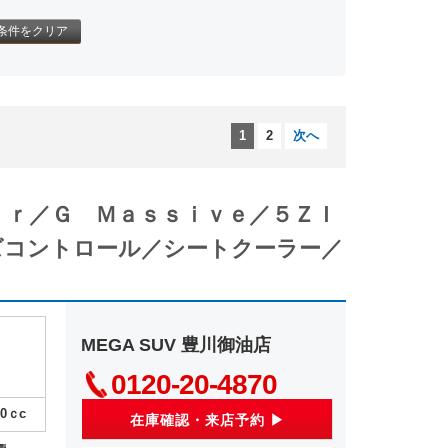
条件をクリア
1
2
次へ
ｉｒ／Ｇ Ｍａｓｓｉｖｅ／５ＺＩ
ズコントロール／シートクーラー／
MEGA SUV 豊川御油店
0120-20-4870
00
ｃc
在庫確認・来店予約 ▶