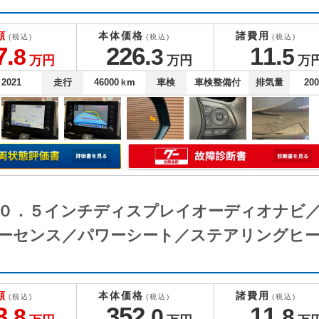
額
本体価格
諸費用
(税込)
(税込)
(税込)
7.
226.
11.
8
3
5
万円
万円
万
2021
走行
46000
ｋm
車検
車検整備付
排気量
20
 １０．５インチディスプレイオーディオナビ
ーセンス／パワーシート／ステアリングヒー
額
本体価格
諸費用
(税込)
(税込)
(税込)
3.
352.
11.
8
0
8