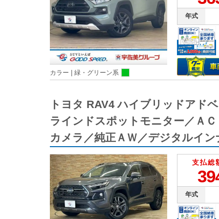
年式
カラー |
緑・グリーン系
トヨタ RAV4 ハイブリッドア
ラインドスポットモニター／ＡＣ
カメラ／純正ＡＷ／デジタルイン
支払総
39
年式