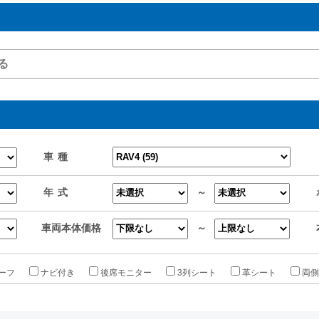
車種
年式
～
車両本体価格
～
ーフ
ナビ付き
後席モニター
3列シート
革シート
両側