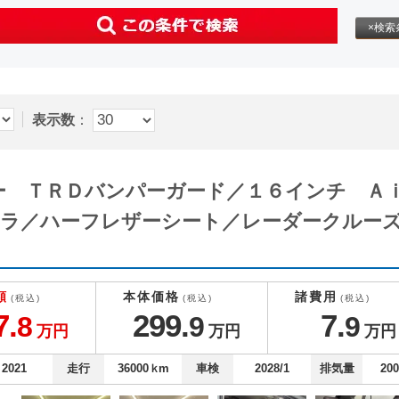
×検索
表示数
：
チャー ＴＲＤバンパーガード／１６インチ Ａ
メラ／ハーフレザーシート／レーダークルー
額
本体価格
諸費用
(税込)
(税込)
(税込)
7.
299.
7.
8
9
9
万円
万円
万円
2021
走行
36000
ｋm
車検
2028/1
排気量
20