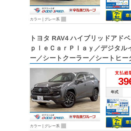
カラー |
グレー系
トヨタ RAV4 ハイブリッドア
ｐｌｅＣａｒＰｌａｙ／デジタル
ー／シートクーラー／シートヒー
支払総
39
年式
カラー |
グレー系