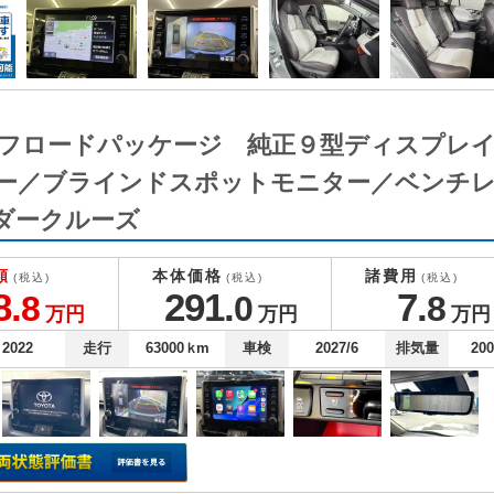
 オフロードパッケージ 純正９型ディスプレ
ー／ブラインドスポットモニター／ベンチ
ダークルーズ
額
本体価格
諸費用
(税込)
(税込)
(税込)
8.
291.
7.
8
0
8
万円
万円
万円
2022
走行
63000
ｋm
車検
2027/6
排気量
20