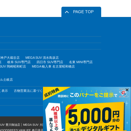
PAGE TOP
UV 神戸大蔵谷店
MEGA SUV 清水鳥坂店
店
岐阜 SUV専門店
四日市 SUV専門店
名東 MINI専門店
 SUV 岡崎昭和町店
MEGA 輸入車 名古屋昭和橋店
モール土岐店
×
く表示
古物営業法に基づく表示
 SUV 豊川御油店
MEGA SUV 大阪豊中店
MEGA SUV 東福岡店
GOODSPEED VANLIFE 春日井店
MEGA 輸入車 SUV 岡崎昭和町店