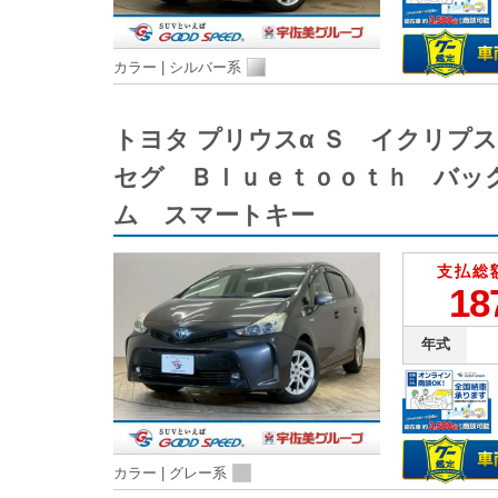
カラー |
シルバー系
トヨタ プリウスα Ｓ イクリ
セグ Ｂｌｕｅｔｏｏｔｈ バッ
ム スマートキー
支払総
18
年式
カラー |
グレー系