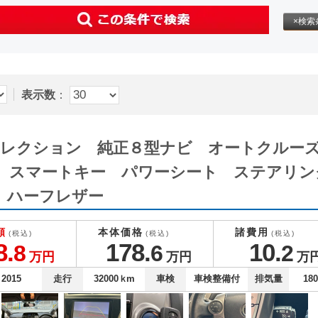
×検索
表示数
：
グセレクション 純正８型ナビ オートクル
 スマートキー パワーシート ステアリン
 ハーフレザー
額
本体価格
諸費用
(税込)
(税込)
(税込)
8.
178.
10.
8
6
2
万円
万円
万
2015
走行
32000
ｋm
車検
車検整備付
排気量
18