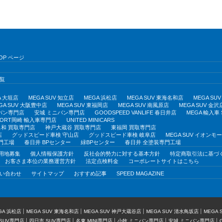
OP ページ
覧
A 大垣店
MEGA SUV 知立店
MEGA 浜松店
MEGA SUV 東海名和店
MEGA S
GA SUV 大阪豊中店
MEGA SUV 東福岡店
MEGA SUV 南風原店
MEGA SUV 金沢
バン専門店
安城 ミニバン専門店
GOODSPEED VANLIFE 春日井店
MEGA 輸入車
PORT岡崎 輸入車専門店
UNITED MINICARS
和 買取専門店
神戸大蔵谷 買取専門店
東福岡 買取専門店
店
グッドスピード車検 守山店
グッドスピード車検 岐阜店
MEGA SUV イオン
門工場
春日井 BPセンター
緑BPセンター
春日井 全塗装専門工場
用地募集
個人情報保護方針
反社会的勢力に対する基本方針
特定商取引法に基づ
お客さま本位の業務運営方針
法定点検料金
コーポレートサイトはこちら
い合わせ
サイトマップ
おすすめ記事
SPEED MAGAZINE
GA 浜松店
MEGA SUV 東海名和店
MEGA SUV 神戸大蔵谷店
MEGA SUV 清水鳥坂店
MEGA
SUV専門店
四日市 SUV専門店
名東 MINI専門店
小牧 ミニバン専門店
安城 ミニバン専門店