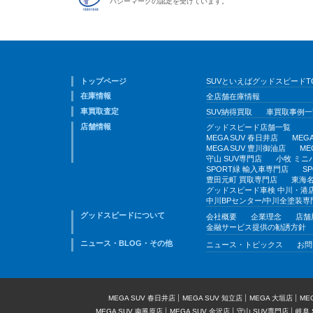
バシーマークの認定を受けています。
トップページ
SUVといえばグッドスピードT
在庫情報
全店舗在庫情報
車買取査定
SUV納得買取
車買取事例一
店舗情報
グッドスピード店舗一覧
MEGA SUV 春日井店
MEG
MEGA SUV 豊川御油店
ME
守山 SUV専門店
小牧 ミニ
SPORT緑 輸入車専門店
S
豊田元町 買取専門店
東海名
グッドスピード車検 中川・港
中川BPセンター/中川全塗装専
グッドスピードについて
会社概要
企業理念
店舗
金融サービス提供の勧誘方針
ニュース・BLOG・その他
ニュース・トピックス
お問
MEGA SUV 春日井店
MEGA SUV 知立店
MEGA 大垣店
ME
MEGA SUV 南風原店
MEGA SUV 金沢店
守山 SUV専門店
岐阜 