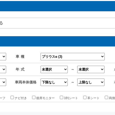
車種
年式
～
車両本体価格
～
ーフ
ナビ付き
後席モニター
3列シート
革シート
両側