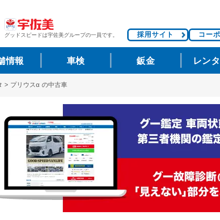
採用サイト
コー
グッドスピードは
宇佐美グループの一員です。
舗情報
車検
鈑金
レン
タ
>
プリウスα の中古車