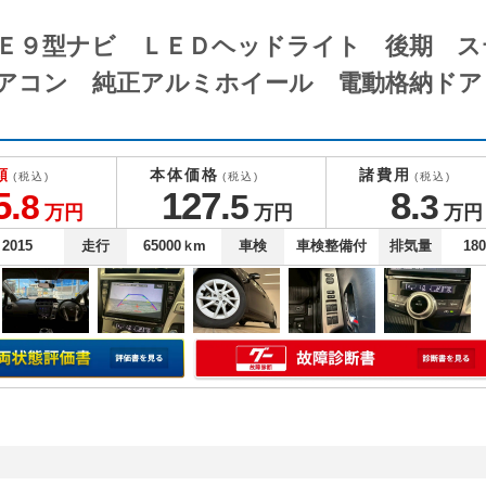
ＩＮＥ９型ナビ ＬＥＤヘッドライト 後期 
アコン 純正アルミホイール 電動格納ド
額
本体価格
諸費用
(税込)
(税込)
(税込)
5.
127.
8.
8
5
3
万円
万円
万円
2015
走行
65000
ｋm
車検
車検整備付
排気量
18