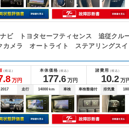
プスナビ トヨタセーフティセンス 追従クル
クカメラ オートライト ステアリングスイ
額
本体価格
諸費用
(税込)
(税込)
(税込)
7.
177.
10.
8
6
2
万円
万円
万
2017
走行
14000
ｋm
車検
車検整備付
排気量
18