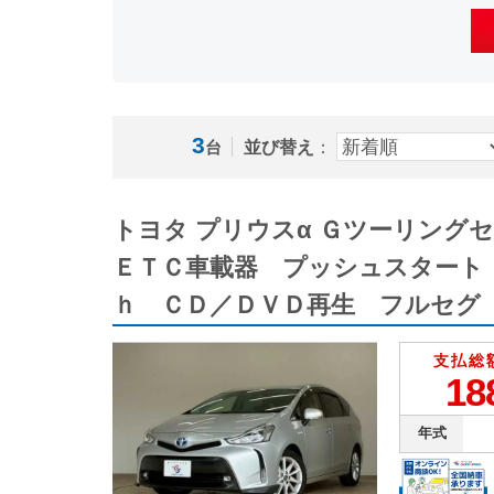
3
並び替え
：
台
トヨタ プリウスα Ｇツーリン
ＥＴＣ車載器 プッシュスタート
ｈ ＣＤ／ＤＶＤ再生 フルセグ
支払総
18
年式