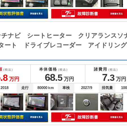
インチナビ シートヒーター クリアランスソ
タート ドライブレコーダー アイドリン
額
本体価格
諸費用
(税込)
(税込)
(税込)
.
68.
7.
8
5
3
万円
万円
万円
2018
走行
80000
ｋm
車検
2027/9
排気量
10