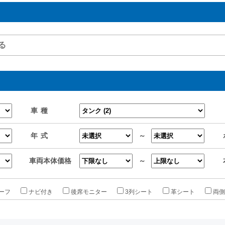
車種
年式
～
車両本体価格
～
ーフ
ナビ付き
後席モニター
3列シート
革シート
両側