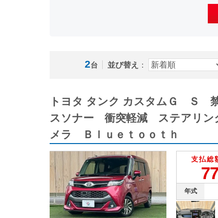
2
並び替え
：
台
トヨタ タンク カスタムＧ Ｓ
スソナー 衝突軽減 ステアリン
メラ Ｂｌｕｅｔｏｏｔｈ
支払総
77
年式