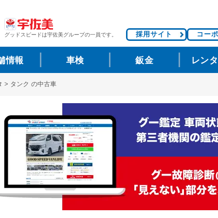
採用サイト
コー
グッドスピードは
宇佐美グループの一員です。
舗情報
車検
鈑金
レン
タ
>
タンク の中古車