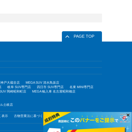
PAGE TOP
UV 神戸大蔵谷店
MEGA SUV 清水鳥坂店
店
岐阜 SUV専門店
四日市 SUV専門店
名東 MINI専門店
 SUV 岡崎昭和町店
MEGA 輸入車 名古屋昭和橋店
モール土岐店
×
く表示
古物営業法に基づく表示