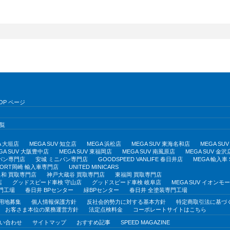
OP ページ
覧
A 大垣店
MEGA SUV 知立店
MEGA 浜松店
MEGA SUV 東海名和店
MEGA S
GA SUV 大阪豊中店
MEGA SUV 東福岡店
MEGA SUV 南風原店
MEGA SUV 金沢
バン専門店
安城 ミニバン専門店
GOODSPEED VANLIFE 春日井店
MEGA 輸入車
PORT岡崎 輸入車専門店
UNITED MINICARS
和 買取専門店
神戸大蔵谷 買取専門店
東福岡 買取専門店
店
グッドスピード車検 守山店
グッドスピード車検 岐阜店
MEGA SUV イオン
門工場
春日井 BPセンター
緑BPセンター
春日井 全塗装専門工場
用地募集
個人情報保護方針
反社会的勢力に対する基本方針
特定商取引法に基づ
お客さま本位の業務運営方針
法定点検料金
コーポレートサイトはこちら
い合わせ
サイトマップ
おすすめ記事
SPEED MAGAZINE