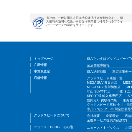
当社は、一般財団法人日本情報経済社会推進協会より、個
人情報の適切な取扱いを行なう事業者に付与されるプライ
バシーマークの認定を受けています。
トップページ
SUVといえばグッドスピードT
在庫情報
全店舗在庫情報
車買取査定
SUV納得買取
車買取事例一
店舗情報
グッドスピード店舗一覧
MEGA SUV 春日井店
MEG
MEGA SUV 豊川御油店
ME
守山 SUV専門店
小牧 ミニ
SPORT緑 輸入車専門店
S
豊田元町 買取専門店
東海名
グッドスピード車検 中川・港
中川BPセンター/中川全塗装専
グッドスピードについて
会社概要
企業理念
店舗
金融サービス提供の勧誘方針
ニュース・BLOG・その他
ニュース・トピックス
お問