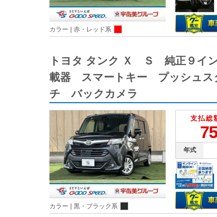
カラー |
赤・レッド系
トヨタ タンク Ｘ Ｓ 純正９
載器 スマートキー プッシュス
チ バックカメラ
支払総
75
年式
カラー |
黒・ブラック系