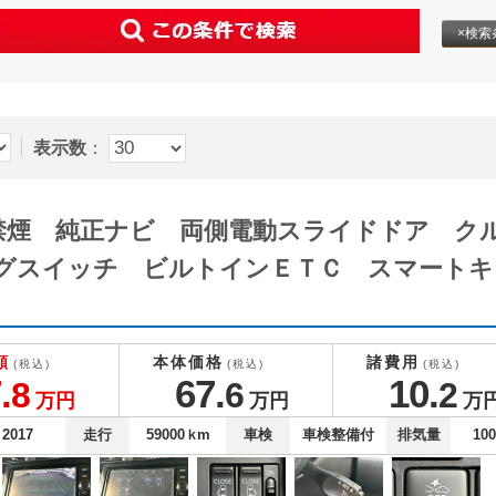
×検索
表示数
：
 禁煙 純正ナビ 両側電動スライドドア ク
グスイッチ ビルトインＥＴＣ スマートキ
額
本体価格
諸費用
(税込)
(税込)
(税込)
.
67.
10.
8
6
2
万円
万円
万
2017
走行
59000
ｋm
車検
車検整備付
排気量
10