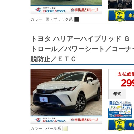
カラー |
黒・ブラック系
トヨタ ハリアーハイブリッド 
トロール／パワーシート／コーナ
脱防止／ＥＴＣ
支払総
29
年式
カラー |
パール系