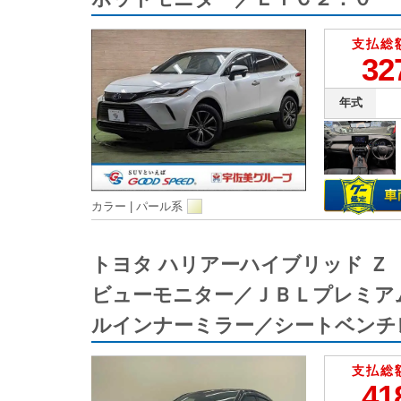
支払総
32
年式
カラー |
パール系
トヨタ ハリアーハイブリッド 
ビューモニター／ＪＢＬプレミア
ルインナーミラー／シートベンチ
支払総
41