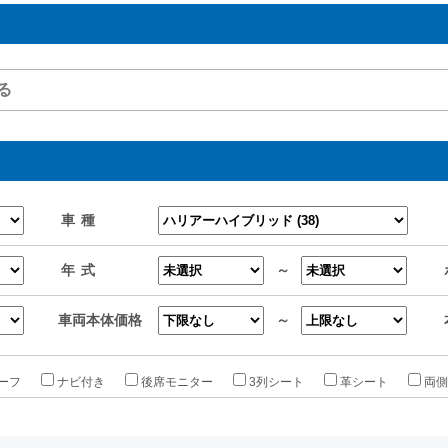
車種
年式
～
車両本体価格
～
ーフ
ナビ付き
後席モニター
3列シート
革シート
両側