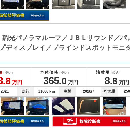
Ｚ 調光パノラマルーフ／ＪＢＬサウンド／
プディスプレイ／ブラインドスポットモニ
額
本体価格
諸費用
(税込)
(税込)
(税込)
3.
365.
8.
8
0
8
万円
万円
万円
2021
走行
21000
ｋm
車検
2028/7
排気量
25