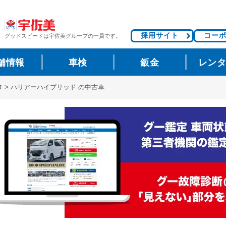
採用サイト
コー
グッドスピードは
宇佐美グループの一員です。
舗情報
車検
鈑金
レン
タ
>
ハリアーハイブリッド の中古車