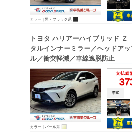
カラー |
黒・ブラック系
トヨタ ハリアーハイブリッド 
タルインナーミラー／ヘッドアッ
ル／衝突軽減／車線逸脱防止
支払総
37
年式
カラー |
パール系