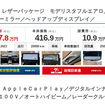
Ｚ レザーパッケージ モデリスタフルエア
ーミラー／ヘッドアップディスプレイ／
額
本体価格
諸費用
(税込)
(税込)
(税込)
7.
416.
10.
8
9
9
万円
万円
万
2023
走行
20000
ｋm
車検
車検整備付
排気量
25
Ｇ ＡｐｐｌｅＣａｒＰｌａｙ／デジタルイン
１００Ｖ／オートハイビーム／レーダークル