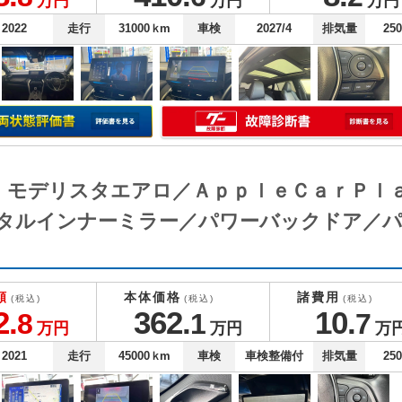
万円
万円
万円
2022
走行
31000
ｋm
車検
2027/4
排気量
25
Ｚ モデリスタエアロ／ＡｐｐｌｅＣａｒＰｌ
タルインナーミラー／パワーバックドア／パ
額
本体価格
諸費用
(税込)
(税込)
(税込)
2.
362.
10.
8
1
7
万円
万円
万
2021
走行
45000
ｋm
車検
車検整備付
排気量
25