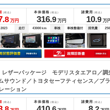
額
本体価格
諸費用
(税込)
(税込)
(税込)
7.
316.
10.
8
9
9
万円
万円
万
2023
走行
43000
ｋm
車検
車検整備付
排気量
25
Ｚ レザーパッケージ モデリスタエアロ／
ムサウンド／トヨタセーフティセンス／ブ
レーション
額
本体価格
諸費用
(税込)
(税込)
(税込)
8.
410.
8.
8
6
2