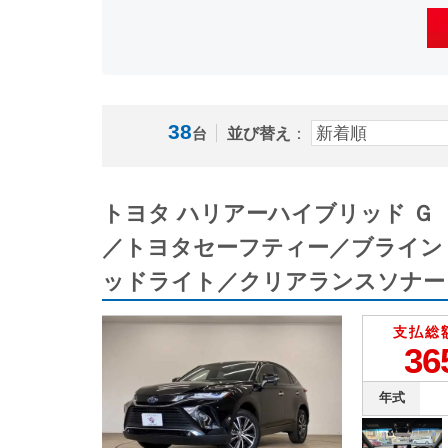
38
並び替え
：
台
トヨタ ハリアーハイブリッド 
／トヨタセーフティー／ブライン
ッドライト／クリアランスソナー
支払総
36
年式