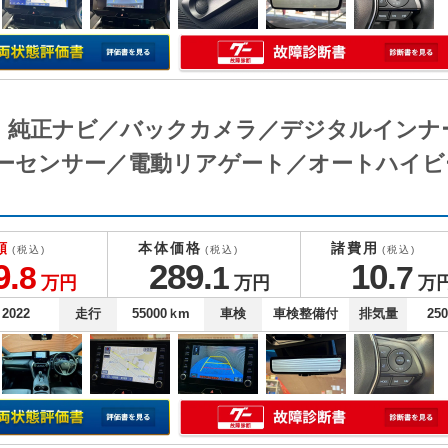
Ｇ 純正ナビ／バックカメラ／デジタルイン
ーセンサー／電動リアゲート／オートハイビ
額
本体価格
諸費用
(税込)
(税込)
(税込)
9.
289.
10.
8
1
7
万円
万円
万
2022
走行
55000
ｋm
車検
車検整備付
排気量
25