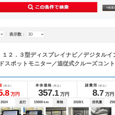
×検索
表示数
：
Ｇ １２．３型ディスプレイナビ／デジタル
ドスポットモニター／追従式クルーズコント
額
本体価格
諸費用
(税込)
(税込)
(税込)
5.
357.
8.
8
1
7
万円
万円
万円
2024
走行
15000
ｋm
車検
2028/1
排気量
25