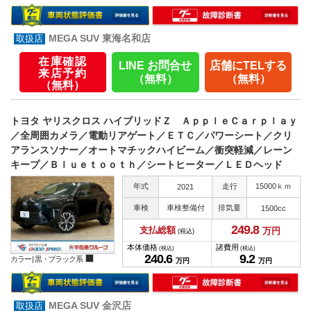
MEGA SUV 東海名和店
在庫確認
LINE お問合せ
店舗にTELする
来店予約
（無料）
（無料）
（無料）
トヨタ ヤリスクロス ハイブリッドＺ ＡｐｐｌｅＣａｒｐｌａｙ
／全周囲カメラ／電動リアゲート／ＥＴＣ／パワーシート／クリ
アランスソナー／オートマチックハイビーム／衝突軽減／レーン
キープ／Ｂｌｕｅｔｏｏｔｈ／シートヒーター／ＬＥＤヘッド
年式
走行
15000ｋｍ
2021
車検
車検整備付
排気量
1500cc
249.
8
支払総額
万円
(税込)
本体価格
諸費用
(税込)
(税込)
240.
6
9.
2
カラー |
黒・ブラック系
万円
万円
MEGA SUV 金沢店