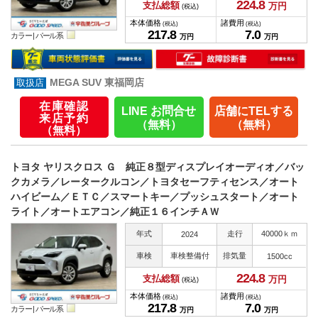
224.
8
支払総額
万円
(税込)
本体価格
諸費用
(税込)
(税込)
217.
8
7.
0
カラー |
パール系
万円
万円
MEGA SUV 東福岡店
在庫確認
LINE お問合せ
店舗にTELする
来店予約
（無料）
（無料）
（無料）
トヨタ ヤリスクロス Ｇ 純正８型ディスプレイオーディオ／バッ
クカメラ／レータークルコン／トヨタセーフティセンス／オート
ハイビーム／ＥＴＣ／スマートキー／プッシュスタート／オート
ライト／オートエアコン／純正１６インチＡＷ
年式
走行
40000ｋｍ
2024
車検
車検整備付
排気量
1500cc
224.
8
支払総額
万円
(税込)
本体価格
諸費用
(税込)
(税込)
217.
8
7.
0
カラー |
パール系
万円
万円