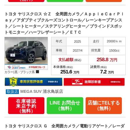
トヨタ ヤリスクロス ☆Ｚ 全周囲カメラ／ＡｐｐｌｅＣａｒＰｌ
ａｙ／アダプティブクルーズコントロール／レーンキープアシス
ト／シートヒーター／ステアリングヒーター／ブラインドスポッ
トモニター／ハーフレザーシート／ＥＴＣ
年式
走行
20000ｋｍ
2025
車検
排気量
2027/4
1500cc
258.
8
支払総額
万円
(税込)
本体価格
諸費用
(税込)
(税込)
251.
6
7.
2
カラー |
黒・ブラック系
万円
万円
MEGA SUV 清水鳥坂店
在庫確認
LINE お問合せ
店舗にTELする
来店予約
（無料）
（無料）
（無料）
トヨタ ヤリスクロス Ｇ 全周囲カメラ／電動リアゲート／レーダ