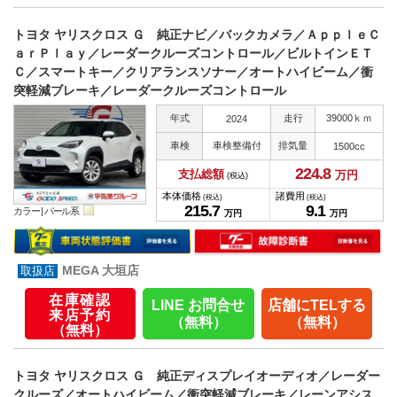
トヨタ ヤリスクロス Ｇ 純正ナビ／バックカメラ／ＡｐｐｌｅＣ
ａｒＰｌａｙ／レーダークルーズコントロール／ビルトインＥＴ
Ｃ／スマートキー／クリアランスソナー／オートハイビーム／衝
突軽減ブレーキ／レーダークルーズコントロール
年式
走行
39000ｋｍ
2024
車検
車検整備付
排気量
1500cc
224.
8
支払総額
万円
(税込)
本体価格
諸費用
(税込)
(税込)
215.
7
9.
1
カラー |
パール系
万円
万円
MEGA 大垣店
在庫確認
LINE お問合せ
店舗にTELする
来店予約
（無料）
（無料）
（無料）
トヨタ ヤリスクロス Ｇ 純正ディスプレイオーディオ／レーダー
クルーズ／オートハイビーム／衝突軽減ブレーキ／レーンアシス