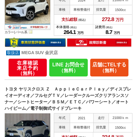
2024
車検
車検整備付
排気量
1500cc
272.
8
支払総額
万円
(税込)
本体価格
諸費用
(税込)
(税込)
264.
1
8.
7
カラー |
パール系
万円
万円
MEGA SUV 金沢店
在庫確認
LINE お問合せ
店舗にTELする
来店予約
（無料）
（無料）
（無料）
トヨタ ヤリスクロス Ｚ ＡｐｐｌｅＣａｒＰｌａｙ／ディスプレ
イオーディオ／フルセグＴＶ／レーダークルーズクリアランスソ
ナー／シートヒーター／ＢＳＭ／ＥＴＣ／パワーシート／オート
ハイビーム／電子制御式サイドブレーキ
年式
走行
21000ｋｍ
2021
車検
車検整備付
排気量
1500cc