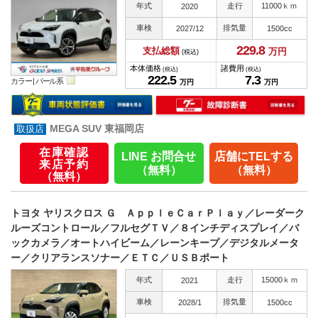
年式
走行
11000ｋｍ
2020
車検
排気量
2027/12
1500cc
229.
8
支払総額
万円
(税込)
本体価格
諸費用
(税込)
(税込)
222.
5
7.
3
カラー |
パール系
万円
万円
MEGA SUV 東福岡店
在庫確認
LINE お問合せ
店舗にTELする
来店予約
（無料）
（無料）
（無料）
トヨタ ヤリスクロス Ｇ ＡｐｐｌｅＣａｒＰｌａｙ／レーダーク
ルーズコントロール／フルセグＴＶ／８インチディスプレイ／バ
ックカメラ／オートハイビーム／レーンキープ／デジタルメータ
ー／クリアランスソナー／ＥＴＣ／ＵＳＢポート
年式
走行
15000ｋｍ
2021
車検
排気量
2028/1
1500cc