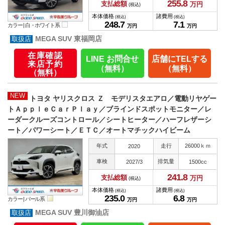
255.
8
支払総額
万円
(税込)
本体価格
諸費用
(税込)
(税込)
248.
7
7.
1
カラー |
白・ホワイト系
万円
万円
MEGA SUV 東福岡店
在庫確認
LINE お問合せ
店舗にTELする
来店予約
（無料）
（無料）
（無料）
NEW
トヨタ ヤリスクロス Ｚ モデリスタエアロ／電動リヤゲー
トＡｐｐｌｅＣａｒＰｌａｙ／ブラインドスポットモニター／レ
ーダークルーズコントロール／シートヒーター／ハーフレザーシ
ート／パワーシート／ＥＴＣ／オートマチックハイビーム
年式
走行
26000ｋｍ
2020
車検
排気量
2027/3
1500cc
241.
8
支払総額
万円
(税込)
本体価格
諸費用
(税込)
(税込)
235.
0
6.
8
カラー |
パール系
万円
万円
MEGA SUV 豊川御油店