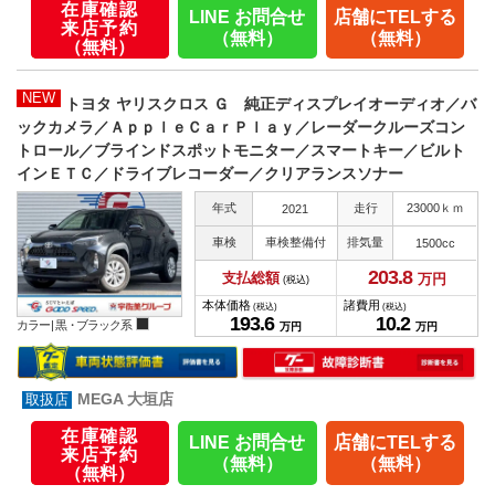
在庫確認
LINE お問合せ
店舗にTELする
来店予約
（無料）
（無料）
（無料）
NEW
トヨタ ヤリスクロス Ｇ 純正ディスプレイオーディオ／バ
ックカメラ／ＡｐｐｌｅＣａｒＰｌａｙ／レーダークルーズコン
トロール／ブラインドスポットモニター／スマートキー／ビルト
インＥＴＣ／ドライブレコーダー／クリアランスソナー
年式
走行
23000ｋｍ
2021
車検
車検整備付
排気量
1500cc
203.
8
支払総額
万円
(税込)
本体価格
諸費用
(税込)
(税込)
193.
6
10.
2
カラー |
黒・ブラック系
万円
万円
MEGA 大垣店
在庫確認
LINE お問合せ
店舗にTELする
来店予約
（無料）
（無料）
（無料）