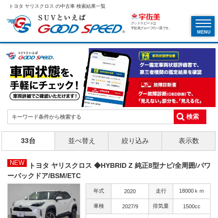
トヨタ ヤリスクロス の中古車 検索結果一覧
グッドスピードは
宇佐美グループの一員です。
MENU
33台
並べ替え
絞り込み
表示数
NEW
トヨタ ヤリスクロス ◆HYBRID Z 純正8型ナビ/全周囲/パワ
ーバックドア/BSM/ETC
年式
走行
18000ｋｍ
2020
車検
排気量
2027/9
1500cc