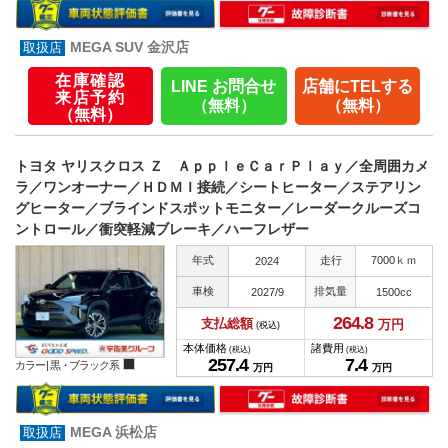
MEGA SUV 金沢店
在庫確認
LINE お問合せ
店舗にTELする
来店予約
（無料）
（無料）
（無料）
トヨタ ヤリスクロス Ｚ ＡｐｐｌｅＣａｒＰｌａｙ／全周囲カメ
ラ／ワンオーナー／ＨＤＭＩ接続／シートヒーター／ステアリン
グヒーター／ブラインドスポットモニター／レーダークルーズコ
ントロール／衝突軽減ブレーキ／ハーフレザー
年式
走行
7000ｋｍ
2024
車検
排気量
2027/9
1500cc
264.
8
支払総額
万円
(税込)
本体価格
諸費用
(税込)
(税込)
257.
4
7.
4
カラー |
黒・ブラック系
万円
万円
MEGA 浜松店