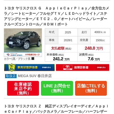
トヨタ ヤリスクロス Ｇ ＡｐｐｌｅＣａｒＰｌａｙ／全方位カメ
ラ／シートヒーター／フルセグＴＶ／ＬＥＤヘッドライト／ステ
アリングヒーター／ＥＴＣ２．０／オートハイビーム／レーダー
クルーズコントロール／ＨＤＭＩポート
年式
走行
4000ｋｍ
2025
車検
排気量
2028/1
1500cc
248.
8
支払総額
万円
(税込)
本体価格
諸費用
(税込)
(税込)
241.
2
7.
6
カラー |
黒・ブラック系
万円
万円
MEGA SUV 春日井店
在庫確認
LINE お問合せ
店舗にTELする
来店予約
（無料）
（無料）
（無料）
トヨタ ヤリスクロス Ｚ 純正ディスプレイオーディオ／Ａｐｐｌ
ｅＣａｒＰｌａｙ／バックカメラ／ルーフレール／ハーフレザー