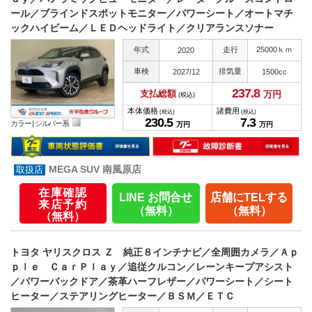
ール／ブラインドスポットモニター／パワーシート／オートマチ
ックハイビーム／ＬＥＤヘッドライト／クリアランスソナー
年式
走行
25000ｋｍ
2020
車検
排気量
2027/12
1500cc
237.
8
支払総額
万円
(税込)
本体価格
諸費用
(税込)
(税込)
230.
5
7.
3
カラー |
シルバー系
万円
万円
MEGA SUV 南風原店
在庫確認
LINE お問合せ
店舗にTELする
来店予約
（無料）
（無料）
（無料）
トヨタ ヤリスクロス Ｚ 純正８インチナビ／全周囲カメラ／Ａｐ
ｐｌｅ ＣａｒＰｌａｙ／追従クルコン／レーンキープアシスト
／パワーバックドア／茶革ハーフレザー／パワーシート／シート
ヒーター／ステアリングヒーター／ＢＳＭ／ＥＴＣ