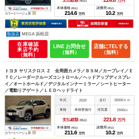
224.
8
支払総額
万円
(税込)
本体価格
諸費用
(税込)
(税込)
214.
6
10.
2
カラー |
ベージュ系
万円
万円
MEGA 浜松店
在庫確認
LINE お問合せ
店舗にTELする
来店予約
（無料）
（無料）
（無料）
トヨタ ヤリスクロス Ｚ 全周囲カメラ／ＢＳＭ／カープレイ／Ｅ
ＴＣ／レーダークルーズコントロール／ヘッドアップディスプレ
イ／オートホールド／デジタルインナーミラー／シートヒーター
／電動リアゲート／ＬＥＤヘッドライト
年式
走行
26000ｋｍ
2020
車検
車検整備付
排気量
1500cc
221.
8
支払総額
万円
(税込)
本体価格
諸費用
(税込)
(税込)
211.
6
10.
2
カラー |
ベージュ系
万円
万円