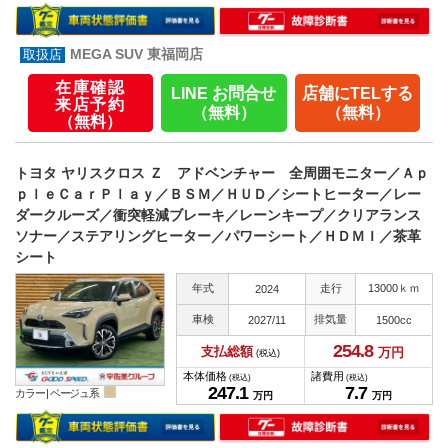
MEGA SUV 東福岡店
在庫確認
LINE お問合せ
店舗にTELする
来店予約
（無料）
（無料）
（無料）
トヨタ ヤリスクロス Ｚ アドベンチャー 全周囲モニター／Ａｐ
ｐｌｅＣａｒＰｌａｙ／ＢＳＭ／ＨＵＤ／シートヒーター／レー
ダークルーズ／衝突軽減ブレーキ／レーンキープ／クリアランス
ソナー／ステアリングヒーター／パワーシート／ＨＤＭＩ／茶革
シート
年式
走行
13000ｋｍ
2024
車検
排気量
2027/11
1500cc
254.
8
支払総額
万円
(税込)
本体価格
諸費用
(税込)
(税込)
247.
1
7.
7
カラー |
ベージュ系
万円
万円