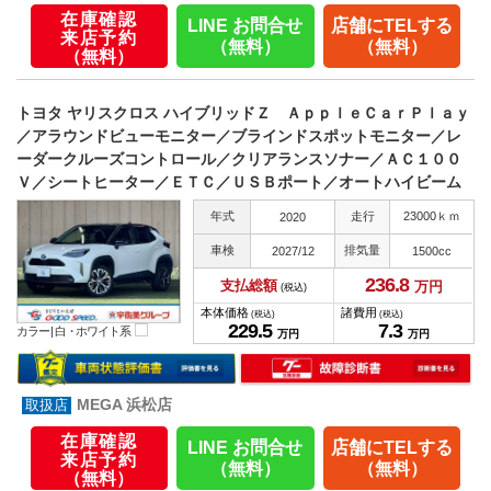
在庫確認
LINE お問合せ
店舗にTELする
来店予約
（無料）
（無料）
（無料）
トヨタ ヤリスクロス ハイブリッドＺ ＡｐｐｌｅＣａｒＰｌａｙ
／アラウンドビューモニター／ブラインドスポットモニター／レ
ーダークルーズコントロール／クリアランスソナー／ＡＣ１００
Ｖ／シートヒーター／ＥＴＣ／ＵＳＢポート／オートハイビーム
年式
走行
23000ｋｍ
2020
車検
排気量
2027/12
1500cc
236.
8
支払総額
万円
(税込)
本体価格
諸費用
(税込)
(税込)
229.
5
7.
3
カラー |
白・ホワイト系
万円
万円
MEGA 浜松店
在庫確認
LINE お問合せ
店舗にTELする
来店予約
（無料）
（無料）
（無料）