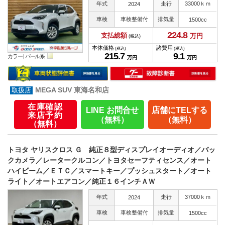
年式
走行
33000ｋｍ
2024
車検
車検整備付
排気量
1500cc
224.
8
支払総額
万円
(税込)
本体価格
諸費用
(税込)
(税込)
215.
7
9.
1
カラー |
パール系
万円
万円
MEGA SUV 東海名和店
在庫確認
LINE お問合せ
店舗にTELする
来店予約
（無料）
（無料）
（無料）
トヨタ ヤリスクロス Ｇ 純正８型ディスプレイオーディオ／バッ
クカメラ／レータークルコン／トヨタセーフティセンス／オート
ハイビーム／ＥＴＣ／スマートキー／プッシュスタート／オート
ライト／オートエアコン／純正１６インチＡＷ
年式
走行
37000ｋｍ
2024
車検
車検整備付
排気量
1500cc