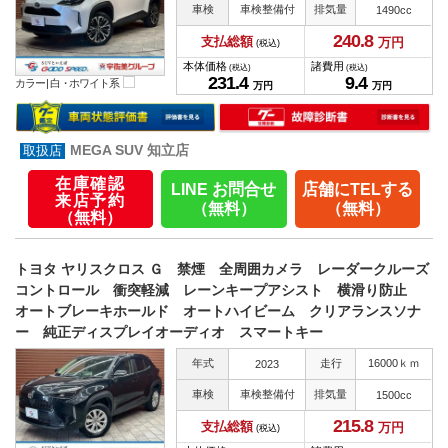
車検
車検整備付
排気量
1490cc
240.
8
支払総額
万円
(税込)
本体価格
諸費用
(税込)
(税込)
231.
4
9.
4
カラー |
白・ホワイト系
万円
万円
MEGA SUV 知立店
在庫確認
LINE お問合せ
店舗にTELする
来店予約
（無料）
（無料）
（無料）
トヨタ ヤリスクロス Ｇ 禁煙 全周囲カメラ レーダークルーズ
コントロール 衝突軽減 レーンキープアシスト 横滑り防止
オートブレーキホールド オートハイビーム クリアランスソナ
ー 純正ディスプレイオーディオ スマートキー
年式
走行
16000ｋｍ
2023
車検
車検整備付
排気量
1500cc
215.
8
支払総額
万円
(税込)