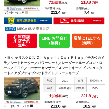
218.
8
支払総額
万円
(税込)
本体価格
諸費用
(税込)
(税込)
211.
4
7.
4
カラー |
ベージュ系
万円
万円
MEGA SUV 春日井店
在庫確認
LINE お問合せ
店舗にTELする
来店予約
（無料）
（無料）
（無料）
トヨタ ヤリスクロス Ｚ ＡｐｐｌｅＣａｒＰｌａｙ／全方位カメ
ラ／シートヒーター／パワーシート／レーダークルーズコントロ
ール／ＥＴＣ／コーナーセンサー／スマートキー／プッシュスタ
ート／アダプティブヘッドライト／レーンキープ
年式
走行
30000ｋｍ
2021
車検
車検整備付
排気量
1500cc
221.
8
支払総額
万円
(税込)
本体価格
諸費用
(税込)
(税込)
211.
6
10.
2
カラー |
黒・ブラック系
万円
万円