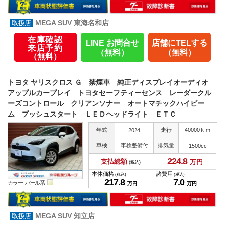
MEGA SUV 東海名和店
在庫確認
LINE お問合せ
店舗にTELする
来店予約
（無料）
（無料）
（無料）
トヨタ ヤリスクロス Ｇ 禁煙車 純正ディスプレイオーディオ
アップルカープレイ トヨタセーフティーセンス レーダークル
ーズコントロール クリアンソナー オートマチックハイビー
ム プッシュスタート ＬＥＤヘッドライト ＥＴＣ
年式
走行
40000ｋｍ
2024
車検
車検整備付
排気量
1500cc
224.
8
支払総額
万円
(税込)
本体価格
諸費用
(税込)
(税込)
217.
8
7.
0
カラー |
パール系
万円
万円
MEGA SUV 知立店