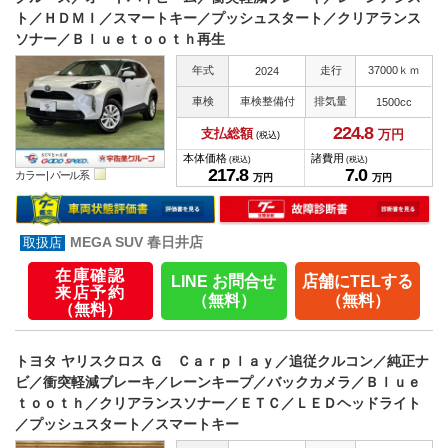
ト／ＨＤＭＩ／スマートキー／プッシュスタート／クリアランス
ソナー／Ｂｌｕｅｔｏｏｔｈ再生
年式
走行
37000ｋｍ
2024
車検
車検整備付
排気量
1500cc
224.
8
支払総額
万円
(税込)
本体価格
諸費用
(税込)
(税込)
217.
8
7.
0
カラー |
パール系
万円
万円
MEGA SUV 春日井店
在庫確認
LINE お問合せ
店舗にTELする
来店予約
（無料）
（無料）
（無料）
トヨタ ヤリスクロス Ｇ Ｃａｒｐｌａｙ／追従クルコン／純正ナ
ビ／衝突軽減ブレーキ／レーンキープ／バックカメラ／Ｂｌｕｅ
ｔｏｏｔｈ／クリアランスソナー／ＥＴＣ／ＬＥＤヘッドライト
／プッシュスタート／スマートキー