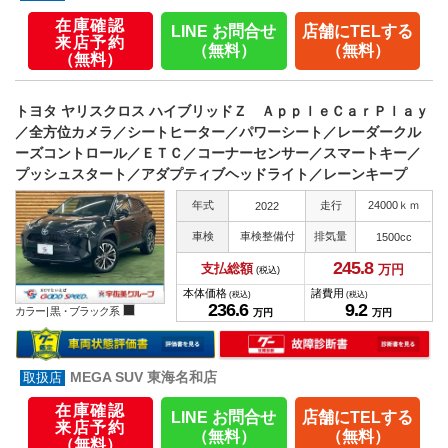
在庫確認
LINE お問合せ
店舗にTELする
来店予約
（無料）
（無料）
（無料）
トヨタ ヤリスクロス ハイブリッドＺ ＡｐｐｌｅＣａｒＰｌａｙ
／全方位カメラ／シートヒーター／パワーシート／レーダークル
ーズコントロール／ＥＴＣ／コーナーセンサー／スマートキー／
プッシュスタート／アダプティブヘッドライト／レーンキープ
年式
走行
24000ｋｍ
2022
車検
車検整備付
排気量
1500cc
245.
8
支払総額
万円
(税込)
本体価格
諸費用
(税込)
(税込)
236.
6
9.
2
カラー |
黒・ブラック系
万円
万円
MEGA SUV 東海名和店
在庫確認
LINE お問合せ
店舗にTELする
来店予約
（無料）
（無料）
（無料）