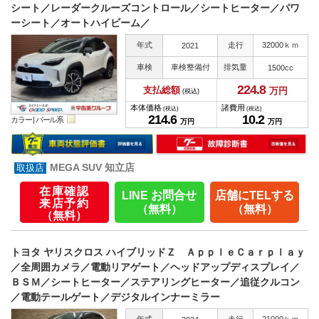
シート／レーダークルーズコントロール／シートヒーター／パワ
ーシート／オートハイビーム／
年式
走行
32000ｋｍ
2021
車検
車検整備付
排気量
1500cc
224.
8
支払総額
万円
(税込)
本体価格
諸費用
(税込)
(税込)
214.
6
10.
2
カラー |
パール系
万円
万円
MEGA SUV 知立店
在庫確認
LINE お問合せ
店舗にTELする
来店予約
（無料）
（無料）
（無料）
トヨタ ヤリスクロス ハイブリッドＺ ＡｐｐｌｅＣａｒｐｌａｙ
／全周囲カメラ／電動リアゲート／ヘッドアップディスプレイ／
ＢＳＭ／シートヒーター／ステアリングヒーター／追従クルコン
／電動テールゲート／デジタルインナーミラー
年式
走行
21000ｋｍ