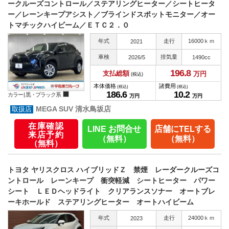
ークルーズコントロール／ステアリングヒーター／シートヒータ
ー／レーンキープアシスト／ブラインドスポットモニター／オー
トマチックハイビーム／ＥＴＣ２．０
年式
走行
16000ｋｍ
2021
車検
排気量
2026/5
1490cc
196.
8
支払総額
万円
(税込)
本体価格
諸費用
(税込)
(税込)
186.
6
10.
2
カラー |
黒・ブラック系
万円
万円
MEGA SUV 清水鳥坂店
在庫確認
LINE お問合せ
店舗にTELする
来店予約
（無料）
（無料）
（無料）
トヨタ ヤリスクロス ハイブリッドＺ 禁煙 レーダークルーズコ
ントロール レーンキープ 衝突軽減 シートヒーター パワー
シート ＬＥＤヘッドライト クリアランスソナー オートブレ
ーキホールド ステアリングヒーター オートハイビーム
年式
走行
24000ｋｍ
2023