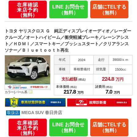
在庫確認
LINE お問合せ
店舗にTELする
来店予約
（無料）
（無料）
（無料）
トヨタ ヤリスクロス Ｇ 純正ディスプレイオーディオ／レーダー
クルーズ／オートハイビーム／衝突軽減ブレーキ／レーンアシス
ト／ＨＤＭＩ／スマートキー／プッシュスタート／クリアランス
ソナー／Ｂｌｕｅｔｏｏｔｈ再生
年式
走行
39000ｋｍ
2024
車検
車検整備付
排気量
1500cc
224.
8
支払総額
万円
(税込)
本体価格
諸費用
(税込)
(税込)
217.
8
7.
0
カラー |
パール系
万円
万円
MEGA SUV 春日井店
在庫確認
LINE お問合せ
店舗にTELする
来店予約
（無料）
（無料）
（無料）