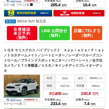
本体価格
諸費用
(税込)
(税込)
205.
4
10.
4
カラー |
黒・ブラック系
万円
万円
MEGA SUV 知立店
在庫確認
LINE お問合せ
店舗にTELする
来店予約
（無料）
（無料）
（無料）
トヨタ ヤリスクロス ハイブリッドＺ ＡｐｐｌｅＣａｒＰｌａｙ
／トヨタチームメイト／シートヒーター／レーダークルーズコン
トロール／ブラインドスポットモニター／パワーシート／全方位
カメラ／ＥＴＣ車載器／ＵＳＢ／８インチディスプレイオーディ
オ
年式
走行
38000ｋｍ
2020
車検
排気量
2027/11
1500cc
240.
8
支払総額
万円
(税込)
本体価格
諸費用
(税込)
(税込)
233.
4
7.
4
カラー |
パール系
万円
万円