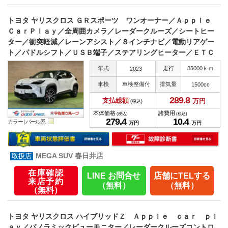
トヨタ ヤリスクロス ＧＲスポーツ ワンオーナー／Ａｐｐｌｅ
ＣａｒＰｌａｙ／全周囲カメラ／レーダークルーズ／シートヒー
ター／衝突軽減／レーンアシスト／８インチナビ／電動リアゲー
ト／パドルシフト／ＵＳＢ端子／ステアリングヒーター／ＥＴＣ
年式
走行
35000ｋｍ
2023
車検
車検整備付
排気量
1500cc
289.
8
支払総額
万円
(税込)
本体価格
諸費用
(税込)
(税込)
279.
4
10.
4
カラー |
パール系
万円
万円
MEGA SUV 春日井店
在庫確認
LINE お問合せ
店舗にTELする
来店予約
（無料）
（無料）
（無料）
トヨタ ヤリスクロス ハイブリッドＺ Ａｐｐｌｅ ｃａｒ ｐｌ
ａｙ／パノラミックビューモニター／レーダークルーズコントロ