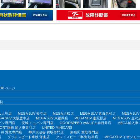
OP ページ
覧
A 大垣店
MEGA SUV 知立店
MEGA 浜松店
MEGA SUV 東海名和店
MEGA S
GA SUV 大阪豊中店
MEGA SUV 東福岡店
MEGA SUV 南風原店
MEGA SUV 金沢
バン専門店
安城 ミニバン専門店
GOODSPEED VANLIFE 春日井店
MEGA 輸入車
PORT岡崎 輸入車専門店
UNITED MINICARS
和 買取専門店
神戸大蔵谷 買取専門店
東福岡 買取専門店
店
グッドスピード車検 守山店
グッドスピード車検 岐阜店
MEGA SUV イオン