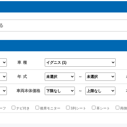
車種
年式
～
車両本体価格
～
ーフ
ナビ付き
後席モニター
3列シート
革シート
両側