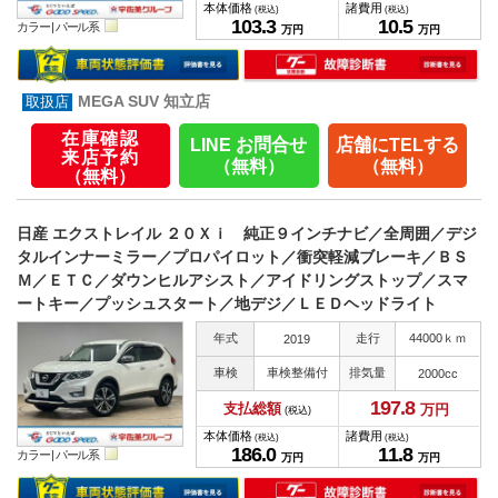
本体価格
諸費用
(税込)
(税込)
103.
3
10.
5
カラー |
パール系
万円
万円
MEGA SUV 知立店
在庫確認
LINE お問合せ
店舗にTELする
来店予約
（無料）
（無料）
（無料）
日産 エクストレイル ２０Ｘｉ 純正９インチナビ／全周囲／デジ
タルインナーミラー／プロパイロット／衝突軽減ブレーキ／ＢＳ
Ｍ／ＥＴＣ／ダウンヒルアシスト／アイドリングストップ／スマ
ートキー／プッシュスタート／地デジ／ＬＥＤヘッドライト
年式
走行
44000ｋｍ
2019
車検
車検整備付
排気量
2000cc
197.
8
支払総額
万円
(税込)
本体価格
諸費用
(税込)
(税込)
186.
0
11.
8
カラー |
パール系
万円
万円