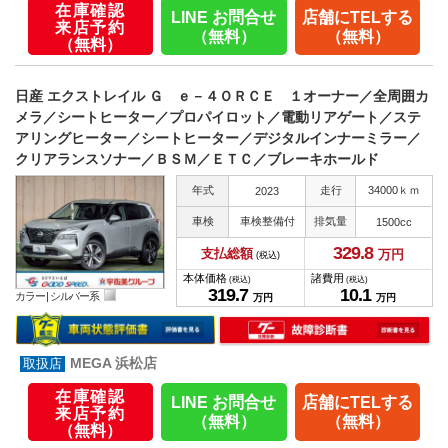
在庫確認
LINE お問合せ
店舗にTELする
来店予約
（無料）
（無料）
（無料）
日産 エクストレイル Ｇ ｅ－４ＯＲＣＥ １オーナー／全周囲カ
メラ／シートヒーター／プロパイロット／電動リアゲート／ステ
アリングヒーター／シートヒーター／デジタルインナーミラー／
クリアランスソナー／ＢＳＭ／ＥＴＣ／ブレーキホールド
年式
走行
34000ｋｍ
2023
車検
車検整備付
排気量
1500cc
329.
8
支払総額
万円
(税込)
本体価格
諸費用
(税込)
(税込)
319.
7
10.
1
カラー |
シルバー系
万円
万円
MEGA 浜松店
在庫確認
LINE お問合せ
店舗にTELする
来店予約
（無料）
（無料）
（無料）