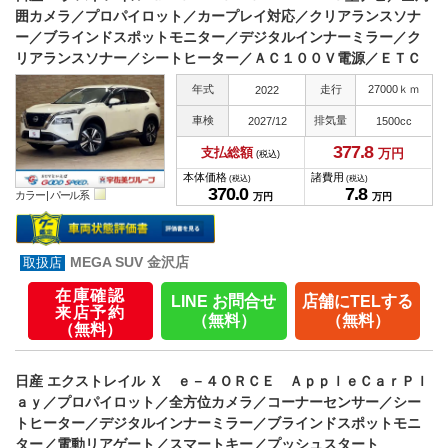
囲カメラ／プロパイロット／カープレイ対応／クリアランスソナ
ー／ブラインドスポットモニター／デジタルインナーミラー／ク
リアランスソナー／シートヒーター／ＡＣ１００Ｖ電源／ＥＴＣ
年式
走行
27000ｋｍ
2022
車検
排気量
2027/12
1500cc
377.
8
支払総額
万円
(税込)
本体価格
諸費用
(税込)
(税込)
370.
0
7.
8
カラー |
パール系
万円
万円
MEGA SUV 金沢店
在庫確認
LINE お問合せ
店舗にTELする
来店予約
（無料）
（無料）
（無料）
日産 エクストレイル Ｘ ｅ－４ＯＲＣＥ ＡｐｐｌｅＣａｒＰｌ
ａｙ／プロパイロット／全方位カメラ／コーナーセンサー／シー
トヒーター／デジタルインナーミラー／ブラインドスポットモニ
ター／電動リアゲート／スマートキー／プッシュスタート