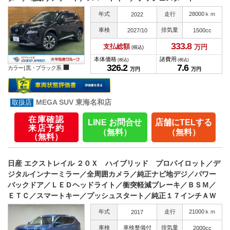
年式
走行
28000ｋｍ
2022
車検
排気量
2027/10
1500cc
333.
8
支払総額
万円
(税込)
本体価格
諸費用
(税込)
(税込)
326.
2
7.
6
カラー |
黒・ブラック系
万円
万円
MEGA SUV 東海名和店
在庫確認
LINE お問合せ
店舗にTELする
来店予約
（無料）
（無料）
（無料）
日産 エクストレイル ２０Ｘ ハイブリッド プロパイロット／デ
ジタルインナーミラー／全周囲カメラ／純正ナビ地デジ／パワー
バックドア／ＬＥＤヘッドライト／衝突軽減ブレーキ／ＢＳＭ／
ＥＴＣ／スマートキー／プッシュスタート／純正１７インチＡＷ
年式
走行
21000ｋｍ
2017
車検
車検整備付
排気量
2000cc