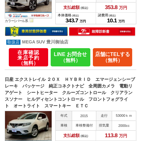
353.
8
支払総額
万円
(税込)
本体価格
諸費用
(税込)
(税込)
343.
7
10.
1
カラー |
パール系
万円
万円
MEGA SUV 豊川御油店
在庫確認
LINE お問合せ
店舗にTELする
来店予約
（無料）
（無料）
（無料）
日産 エクストレイル ２０Ｘ ＨＹＢＲＩＤ エマージェンシーブ
レーキ パッケージ 純正コネクトナビ 全周囲カメラ 電動リ
アゲート シートヒーター クルーズコントロール クリアラン
スソナー ヒルディセントコントロール フロントフォグライ
ト オートライト スマートキー ＥＴＣ
年式
走行
53000ｋｍ
2015
車検
車検整備付
排気量
2000cc
113.
8
支払総額
万円
(税込)