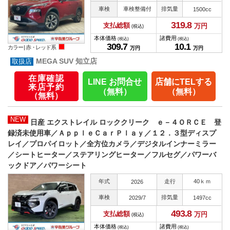
車検
車検整備付
排気量
1500cc
319.
8
支払総額
万円
(税込)
本体価格
諸費用
(税込)
(税込)
309.
7
10.
1
カラー |
赤・レッド系
万円
万円
MEGA SUV 知立店
在庫確認
LINE お問合せ
店舗にTELする
来店予約
（無料）
（無料）
（無料）
NEW
日産 エクストレイル ロッククリーク ｅ－４ＯＲＣＥ 登
録済未使用車／ＡｐｐｌｅＣａｒＰｌａｙ／１２．３型ディスプ
レイ／プロパイロット／全方位カメラ／デジタルインナーミラー
／シートヒーター／ステアリングヒーター／フルセグ／パワーバ
ックドア／パワーシート
年式
走行
40ｋｍ
2026
車検
排気量
2029/7
1497cc
493.
8
支払総額
万円
(税込)
本体価格
諸費用
(税込)
(税込)