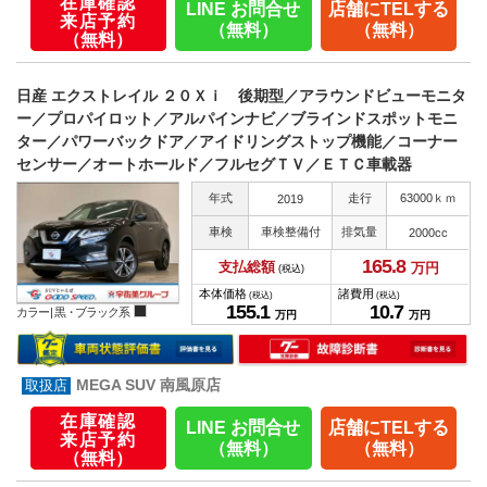
在庫確認
LINE お問合せ
店舗にTELする
来店予約
（無料）
（無料）
（無料）
日産 エクストレイル ２０Ｘｉ 後期型／アラウンドビューモニタ
ー／プロパイロット／アルパインナビ／ブラインドスポットモニ
ター／パワーバックドア／アイドリングストップ機能／コーナー
センサー／オートホールド／フルセグＴＶ／ＥＴＣ車載器
年式
走行
63000ｋｍ
2019
車検
車検整備付
排気量
2000cc
165.
8
支払総額
万円
(税込)
本体価格
諸費用
(税込)
(税込)
155.
1
10.
7
カラー |
黒・ブラック系
万円
万円
MEGA SUV 南風原店
在庫確認
LINE お問合せ
店舗にTELする
来店予約
（無料）
（無料）
（無料）