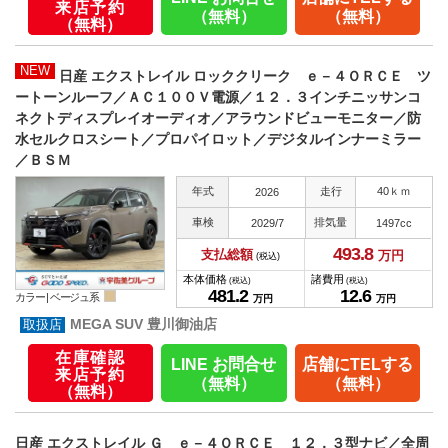
来店予約
（無料）
（無料）
（無料）
NEW
日産 エクストレイル ロッククリーク ｅ－４ＯＲＣＥ ツ
ートーンルーフ／ＡＣ１００Ｖ電源／１２．３インチニッサンコ
ネクトディスプレイオーディオ／アラウンドビューモニター／防
水セルクロスシート／プロパイロット／デジタルインナーミラー
／ＢＳＭ
年式
走行
40ｋｍ
2026
車検
排気量
2029/7
1497cc
493.
8
支払総額
万円
(税込)
本体価格
諸費用
(税込)
(税込)
481.
2
12.
6
カラー |
ベージュ系
万円
万円
MEGA SUV 豊川御油店
在庫確認
LINE お問合せ
店舗にTELする
来店予約
（無料）
（無料）
（無料）
日産 エクストレイル Ｇ ｅ－４ＯＲＣＥ １２．３型ナビ／全周