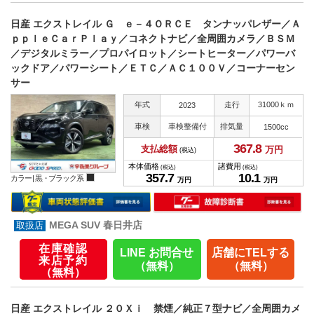
日産 エクストレイル Ｇ ｅ－４ＯＲＣＥ タンナッパレザー／Ａ
ｐｐｌｅＣａｒＰｌａｙ／コネクトナビ／全周囲カメラ／ＢＳＭ
／デジタルミラー／プロパイロット／シートヒーター／パワーバ
ックドア／パワーシート／ＥＴＣ／ＡＣ１００Ｖ／コーナーセン
サー
年式
走行
31000ｋｍ
2023
車検
車検整備付
排気量
1500cc
367.
8
支払総額
万円
(税込)
本体価格
諸費用
(税込)
(税込)
357.
7
10.
1
カラー |
黒・ブラック系
万円
万円
MEGA SUV 春日井店
在庫確認
LINE お問合せ
店舗にTELする
来店予約
（無料）
（無料）
（無料）
日産 エクストレイル ２０Ｘｉ 禁煙／純正７型ナビ／全周囲カメ