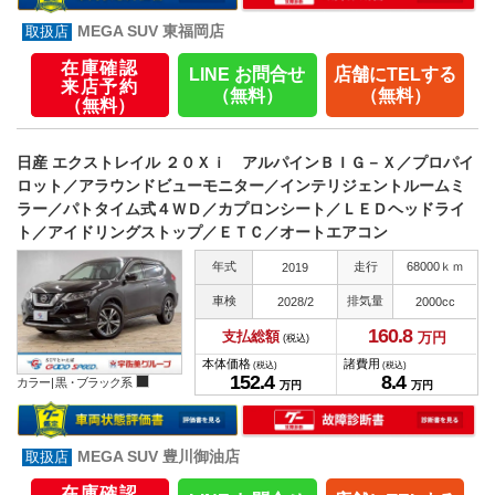
MEGA SUV 東福岡店
在庫確認
LINE お問合せ
店舗にTELする
来店予約
（無料）
（無料）
（無料）
日産 エクストレイル ２０Ｘｉ アルパインＢＩＧ－Ｘ／プロパイ
ロット／アラウンドビューモニター／インテリジェントルームミ
ラー／パトタイム式４ＷＤ／カプロンシート／ＬＥＤヘッドライ
ト／アイドリングストップ／ＥＴＣ／オートエアコン
年式
走行
68000ｋｍ
2019
車検
排気量
2028/2
2000cc
160.
8
支払総額
万円
(税込)
本体価格
諸費用
(税込)
(税込)
152.
4
8.
4
カラー |
黒・ブラック系
万円
万円
MEGA SUV 豊川御油店
在庫確認