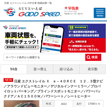
日産 エクストレイル の中古車 検索結果一覧
グッドスピードは
宇佐美グループの一員です。
MENU
53台
並べ替え
絞り込み
表示数
NEW
日産 エクストレイル Ｘ ｅ－４ＯＲＣＥ １２．３型ナビ
／アラウンドビューモニター／デジタルインナーミラー／プロパ
イロットパーキング／ブラインドスポットモニター／パワーバッ
クドア／ＡＣ１５００Ｗ／パワーシート／シートヒーター
年式
走行
17000ｋｍ
2022