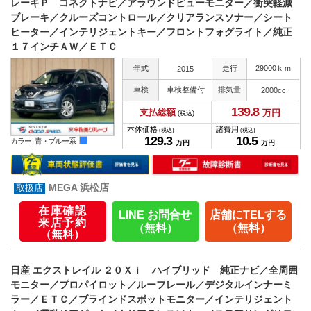
レーキＰ コネクトナビ／アラウンドビューモニター／衝突軽減
ブレーキ／クルーズコントロール／クリアランスソナー／シート
ヒーター／インテリジェントキー／フロントフォグライト／純正
１７インチＡＷ／ＥＴＣ
年式
走行
29000ｋｍ
2015
車検
車検整備付
排気量
2000cc
139.
8
支払総額
万円
(税込)
本体価格
諸費用
(税込)
(税込)
129.
3
10.
5
カラー |
青・ブルー系
万円
万円
MEGA 浜松店
在庫確認
LINE お問合せ
店舗にTELする
来店予約
（無料）
（無料）
（無料）
日産 エクストレイル ２０Ｘｉ ハイブリッド 純正ナビ／全周囲
モニター／プロパイロット／ルーフレール／デジタルインナーミ
ラー／ＥＴＣ／ブラインドスポットモニター／インテリジェント