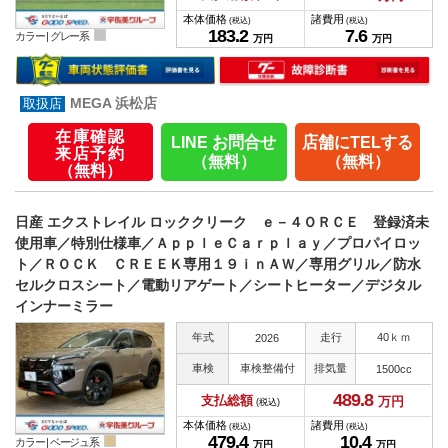
本体価格
諸費用
(税込)
(税込)
183.
2
7.
6
カラー |
グレー系
万円
万円
MEGA 浜松店
在庫確認
LINE お問合せ
店舗にTELする
来店予約
（無料）
（無料）
（無料）
日産 エクストレイル ロッククリーク ｅ－４ＯＲＣＥ 登録済未
使用車／特別仕様車／ＡｐｐｌｅＣａｒｐｌａｙ／プロパイロッ
ト／ＲＯＣＫ ＣＲＥＥＫ専用１９ｉｎＡＷ／専用グリル／防水
セルクロスシート／電動リアゲート／シートヒーター／デジタル
インナーミラー
年式
走行
40ｋｍ
2026
車検
車検整備付
排気量
1500cc
489.
8
支払総額
万円
(税込)
本体価格
諸費用
(税込)
(税込)
479.
4
10.
4
カラー |
ベージュ系
万円
万円