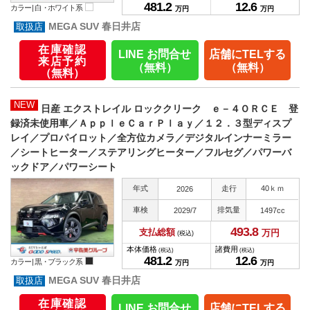
481.
2
12.
6
カラー |
白・ホワイト系
万円
万円
MEGA SUV 春日井店
在庫確認
LINE お問合せ
店舗にTELする
来店予約
（無料）
（無料）
（無料）
NEW
日産 エクストレイル ロッククリーク ｅ－４ＯＲＣＥ 登
録済未使用車／ＡｐｐｌｅＣａｒＰｌａｙ／１２．３型ディスプ
レイ／プロパイロット／全方位カメラ／デジタルインナーミラー
／シートヒーター／ステアリングヒーター／フルセグ／パワーバ
ックドア／パワーシート
年式
走行
40ｋｍ
2026
車検
排気量
2029/7
1497cc
493.
8
支払総額
万円
(税込)
本体価格
諸費用
(税込)
(税込)
481.
2
12.
6
カラー |
黒・ブラック系
万円
万円
MEGA SUV 春日井店
在庫確認
LINE お問合せ
店舗にTELする