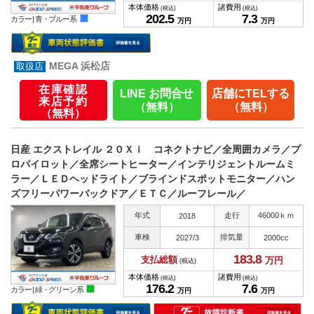
本体価格
諸費用
(税込)
(税込)
202.
5
7.
3
カラー |
青・ブルー系
万円
万円
MEGA 浜松店
在庫確認
LINE お問合せ
店舗にTELする
来店予約
（無料）
（無料）
（無料）
日産 エクストレイル ２０Ｘｉ コネクトナビ／全周囲カメラ／プ
ロパイロット／全席シートヒーター／インテリジェントルームミ
ラー／ＬＥＤヘッドライト／ブラインドスポットモニター／ハン
ズフリーパワーバックドア／ＥＴＣ／ルーフレール／
年式
走行
46000ｋｍ
2018
車検
排気量
2027/3
2000cc
183.
8
支払総額
万円
(税込)
本体価格
諸費用
(税込)
(税込)
176.
2
7.
6
カラー |
緑・グリーン系
万円
万円