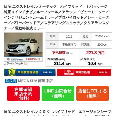
日産 エクストレイル オーテック ハイブリッド ｉパッケージ
純正９インチナビ／ルーフレール／アラウンドビューモニター／
インテリジェントルームミラー／プロパイロット／シートヒータ
ー／パワーバックドア／ステアリングスイッチ／クリアランスソ
ナー／電動格納式ミラー
年式
走行
23000ｋｍ
2019
車検
車検整備付
排気量
2000cc
221.
8
支払総額
万円
(税込)
本体価格
諸費用
(税込)
(税込)
211.
4
10.
4
カラー |
パール系
万円
万円
MEGA SUV 南風原店
在庫確認
LINE お問合せ
店舗にTELする
来店予約
（無料）
（無料）
（無料）
日産 エクストレイル ２０Ｘ ハイブリッド エマージェンシーブ