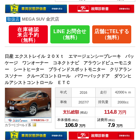
MEGA SUV 金沢店
在庫確認
LINE お問合せ
店舗にTELする
来店予約
（無料）
（無料）
（無料）
日産 エクストレイル ２０Ｘｔ エマージェンシーブレーキ パッ
ケージ ワンオーナー コネクトナビ アラウンドビューモニタ
ー シートヒーター ブラインドスポットモニター クリアラン
スソナー クルーズコントロール パワーバックドア ダウンヒ
ルアシストコントロール ＥＴＣ
年式
走行
42000ｋｍ
2016
車検
排気量
2027/7
2000cc
114.
8
支払総額
万円
(税込)
本体価格
諸費用
(税込)
(税込)
106.
9
7.
9
カラー |
ゴールド系
万円
万円