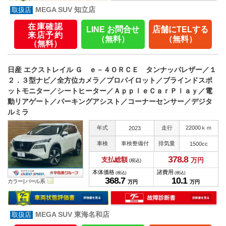
MEGA SUV 知立店
在庫確認
LINE お問合せ
店舗にTELする
来店予約
（無料）
（無料）
（無料）
日産 エクストレイル Ｇ ｅ－４ＯＲＣＥ タンナッパレザー／１
２．３型ナビ／全方位カメラ／プロパイロット／ブラインドスポ
ットモニター／シートヒーター／ＡｐｐｌｅＣａｒＰｌａｙ／電
動リアゲート／パーキングアシスト／コーナーセンサー／デジタ
ルミラ
年式
走行
22000ｋｍ
2023
車検
車検整備付
排気量
1500cc
378.
8
支払総額
万円
(税込)
本体価格
諸費用
(税込)
(税込)
368.
7
10.
1
カラー |
パール系
万円
万円
MEGA SUV 東海名和店