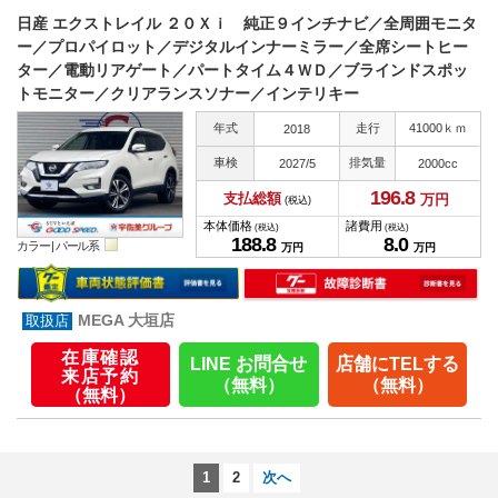
日産 エクストレイル ２０Ｘｉ 純正９インチナビ／全周囲モニタ
ー／プロパイロット／デジタルインナーミラー／全席シートヒー
ター／電動リアゲート／パートタイム４ＷＤ／ブラインドスポッ
トモニター／クリアランスソナー／インテリキー
年式
走行
41000ｋｍ
2018
車検
排気量
2027/5
2000cc
196.
8
支払総額
万円
(税込)
本体価格
諸費用
(税込)
(税込)
188.
8
8.
0
カラー |
パール系
万円
万円
MEGA 大垣店
在庫確認
LINE お問合せ
店舗にTELする
来店予約
（無料）
（無料）
（無料）
1
2
次へ