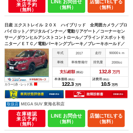
LINE お問合せ
店舗にTELする
来店予約
（無料）
（無料）
（無料）
日産 エクストレイル ２０Ｘ ハイブリッド 全周囲カメラ／プロ
パイロット／デジタルインナー／電動リアゲート／コーナーセン
サー／ダウンヒルアシストコントロール／ブラインドスポットモ
ニター／ＥＴＣ／電動パーキングブレーキ／ブレーキホールド／
年式
走行
90000ｋｍ
2017
車検
車検整備付
排気量
2000cc
132.
8
支払総額
万円
(税込)
本体価格
諸費用
(税込)
(税込)
122.
3
10.
5
カラー |
赤・レッド系
万円
万円
MEGA SUV 東海名和店
在庫確認
LINE お問合せ
店舗にTELする
来店予約
（無料）
（無料）
（無料）