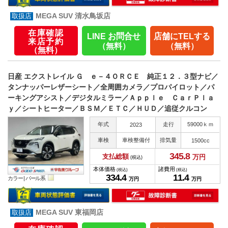
MEGA SUV 清水鳥坂店
在庫確認
LINE お問合せ
店舗にTELする
来店予約
（無料）
（無料）
（無料）
日産 エクストレイル Ｇ ｅ－４ＯＲＣＥ 純正１２．３型ナビ／
タンナッパーレザーシート／全周囲カメラ／プロパイロット／パ
ーキングアシスト／デジタルミラー／Ａｐｐｌｅ ＣａｒＰｌａ
ｙ／シートヒーター／ＢＳＭ／ＥＴＣ／ＨＵＤ／追従クルコン
年式
走行
59000ｋｍ
2023
車検
車検整備付
排気量
1500cc
345.
8
支払総額
万円
(税込)
本体価格
諸費用
(税込)
(税込)
334.
4
11.
4
カラー |
パール系
万円
万円
MEGA SUV 東福岡店