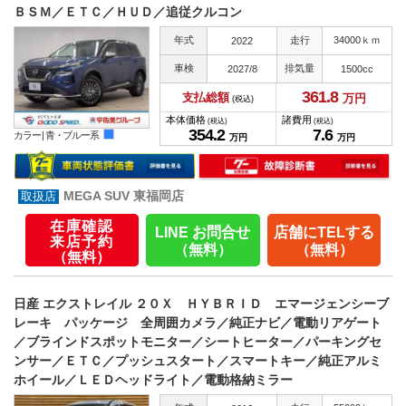
ＢＳＭ／ＥＴＣ／ＨＵＤ／追従クルコン
年式
走行
34000ｋｍ
2022
車検
排気量
2027/8
1500cc
361.
8
支払総額
万円
(税込)
本体価格
諸費用
(税込)
(税込)
354.
2
7.
6
カラー |
青・ブルー系
万円
万円
MEGA SUV 東福岡店
在庫確認
LINE お問合せ
店舗にTELする
来店予約
（無料）
（無料）
（無料）
日産 エクストレイル ２０Ｘ ＨＹＢＲＩＤ エマージェンシーブ
レーキ パッケージ 全周囲カメラ／純正ナビ／電動リアゲート
／ブラインドスポットモニター／シートヒーター／パーキングセ
ンサー／ＥＴＣ／プッシュスタート／スマートキー／純正アルミ
ホイール／ＬＥＤヘッドライト／電動格納ミラー