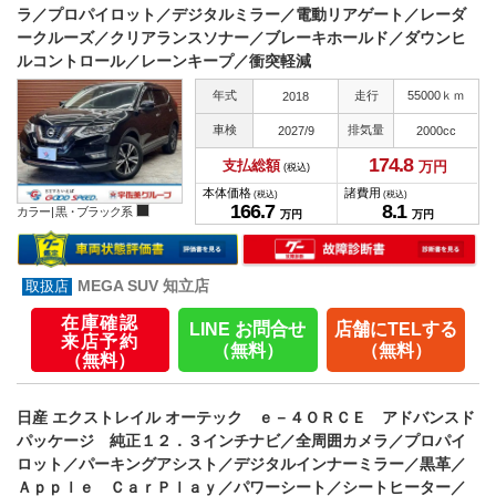
ラ／プロパイロット／デジタルミラー／電動リアゲート／レーダ
ークルーズ／クリアランスソナー／ブレーキホールド／ダウンヒ
ルコントロール／レーンキープ／衝突軽減
年式
走行
55000ｋｍ
2018
車検
排気量
2027/9
2000cc
174.
8
支払総額
万円
(税込)
本体価格
諸費用
(税込)
(税込)
166.
7
8.
1
カラー |
黒・ブラック系
万円
万円
MEGA SUV 知立店
在庫確認
LINE お問合せ
店舗にTELする
来店予約
（無料）
（無料）
（無料）
日産 エクストレイル オーテック ｅ－４ＯＲＣＥ アドバンスド
パッケージ 純正１２．３インチナビ／全周囲カメラ／プロパイ
ロット／パーキングアシスト／デジタルインナーミラー／黒革／
Ａｐｐｌｅ ＣａｒＰｌａｙ／パワーシート／シートヒーター／