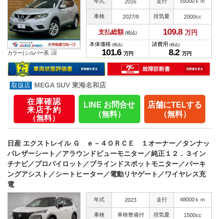
年式
走行
55000ｋｍ
2016
車検
排気量
2027/8
2000cc
109.
8
支払総額
万円
(税込)
本体価格
諸費用
(税込)
(税込)
101.
6
8.
2
カラー |
シルバー系
万円
万円
MEGA SUV 東海名和店
在庫確認
LINE お問合せ
店舗にTELする
来店予約
（無料）
（無料）
（無料）
日産 エクストレイル Ｇ ｅ－４ＯＲＣＥ １オーナー／タンナッ
パレザーシート／アラウンドビューモニター／純正１２．３イン
チナビ／プロパイロット／ブラインドスポットモニター／パーキ
ングアシスト／シートヒーター／電動リヤゲート／ワイヤレス充
電
年式
走行
48000ｋｍ
2023
車検
車検整備付
排気量
1500cc