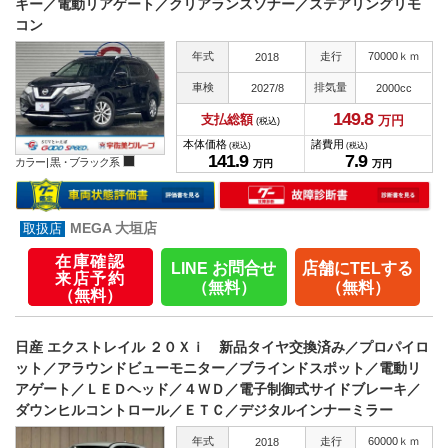
キー／電動リアゲート／クリアランスソナー／ステアリングリモ
コン
年式
走行
70000ｋｍ
2018
車検
排気量
2027/8
2000cc
149.
8
支払総額
万円
(税込)
本体価格
諸費用
(税込)
(税込)
141.
9
7.
9
カラー |
黒・ブラック系
万円
万円
MEGA 大垣店
在庫確認
LINE お問合せ
店舗にTELする
来店予約
（無料）
（無料）
（無料）
日産 エクストレイル ２０Ｘｉ 新品タイヤ交換済み／プロパイロ
ット／アラウンドビューモニター／ブラインドスポット／電動リ
アゲート／ＬＥＤヘッド／４ＷＤ／電子制御式サイドブレーキ／
ダウンヒルコントロール／ＥＴＣ／デジタルインナーミラー
年式
走行
60000ｋｍ
2018