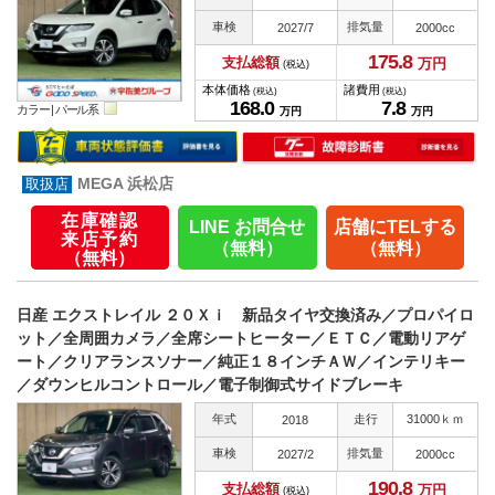
車検
排気量
2027/7
2000cc
175.
8
支払総額
万円
(税込)
本体価格
諸費用
(税込)
(税込)
168.
0
7.
8
カラー |
パール系
万円
万円
MEGA 浜松店
在庫確認
LINE お問合せ
店舗にTELする
来店予約
（無料）
（無料）
（無料）
日産 エクストレイル ２０Ｘｉ 新品タイヤ交換済み／プロパイロ
ット／全周囲カメラ／全席シートヒーター／ＥＴＣ／電動リアゲ
ート／クリアランスソナー／純正１８インチＡＷ／インテリキー
／ダウンヒルコントロール／電子制御式サイドブレーキ
年式
走行
31000ｋｍ
2018
車検
排気量
2027/2
2000cc
190.
8
支払総額
万円
(税込)