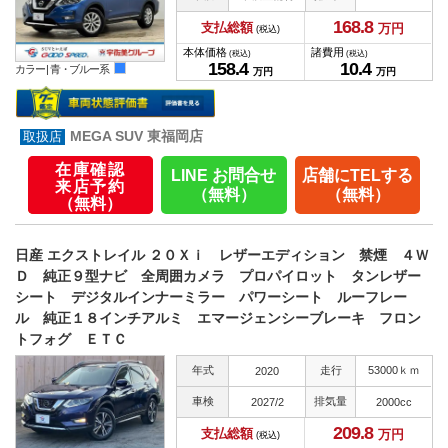
168.
8
支払総額
万円
(税込)
本体価格
諸費用
(税込)
(税込)
158.
4
10.
4
カラー |
青・ブルー系
万円
万円
MEGA SUV 東福岡店
在庫確認
LINE お問合せ
店舗にTELする
来店予約
（無料）
（無料）
（無料）
日産 エクストレイル ２０Ｘｉ レザーエディション 禁煙 ４Ｗ
Ｄ 純正９型ナビ 全周囲カメラ プロパイロット タンレザー
シート デジタルインナーミラー パワーシート ルーフレー
ル 純正１８インチアルミ エマージェンシーブレーキ フロン
トフォグ ＥＴＣ
年式
走行
53000ｋｍ
2020
車検
排気量
2027/2
2000cc
209.
8
支払総額
万円
(税込)