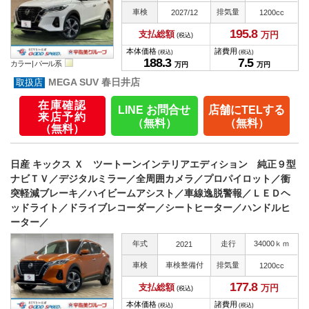
車検
排気量
2027/12
1200cc
195.
8
支払総額
万円
(税込)
本体価格
諸費用
(税込)
(税込)
188.
3
7.
5
カラー |
パール系
万円
万円
MEGA SUV 春日井店
在庫確認
LINE お問合せ
店舗にTELする
来店予約
（無料）
（無料）
（無料）
日産 キックス Ｘ ツートーンインテリアエディション 純正９型
ナビＴＶ／デジタルミラー／全周囲カメラ／プロパイロット／衝
突軽減ブレーキ／ハイビームアシスト／車線逸脱警報／ＬＥＤヘ
ッドライト／ドライブレコーダー／シートヒーター／ハンドルヒ
ーター／
年式
走行
34000ｋｍ
2021
車検
車検整備付
排気量
1200cc
177.
8
支払総額
万円
(税込)
本体価格
諸費用
(税込)
(税込)