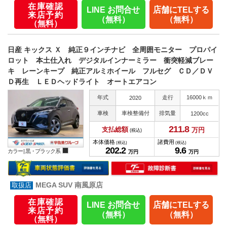
在庫確認
LINE お問合せ
店舗にTELする
来店予約
（無料）
（無料）
（無料）
日産 キックス Ｘ 純正９インチナビ 全周囲モニター プロパイ
ロット 本土仕入れ デジタルインナーミラー 衝突軽減ブレー
キ レーンキープ 純正アルミホイール フルセグ ＣＤ／ＤＶ
Ｄ再生 ＬＥＤヘッドライト オートエアコン
年式
走行
16000ｋｍ
2020
車検
車検整備付
排気量
1200cc
211.
8
支払総額
万円
(税込)
本体価格
諸費用
(税込)
(税込)
202.
2
9.
6
カラー |
黒・ブラック系
万円
万円
MEGA SUV 南風原店
在庫確認
LINE お問合せ
店舗にTELする
来店予約
（無料）
（無料）
（無料）