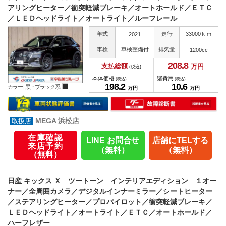
アリングヒーター／衝突軽減ブレーキ／オートホールド／ＥＴＣ
／ＬＥＤヘッドライト／オートライト／ルーフレール
年式
走行
33000ｋｍ
2021
車検
車検整備付
排気量
1200cc
208.
8
支払総額
万円
(税込)
本体価格
諸費用
(税込)
(税込)
198.
2
10.
6
カラー |
黒・ブラック系
万円
万円
MEGA 浜松店
在庫確認
LINE お問合せ
店舗にTELする
来店予約
（無料）
（無料）
（無料）
日産 キックス Ｘ ツートーン インテリアエディション １オー
ナー／全周囲カメラ／デジタルインナーミラー／シートヒーター
／ステアリングヒーター／プロパイロット／衝突軽減ブレーキ／
ＬＥＤヘッドライト／オートライト／ＥＴＣ／オートホールド／
ハーフレザー