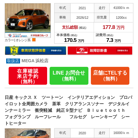
年式
走行
41000ｋｍ
2021
車検
排気量
2026/12
1200cc
177.
8
支払総額
万円
(税込)
本体価格
諸費用
(税込)
(税込)
170.
5
7.
3
カラー |
オレンジ系
万円
万円
MEGA 浜松店
在庫確認
LINE お問合せ
店舗にTELする
来店予約
（無料）
（無料）
（無料）
日産 キックス Ｘ ツートーン インテリアエディション プロパ
イロット全周囲カメラ 茶革 クリアランスソナー デジタルイ
ンナーミラー 衝突軽減 純正９型ナビ Ｂｌｕｅｔｏｏｔｈ
フォグランプ ルーフレール フルセグ レーンキープ シー
トヒーター
年式
走行
16000ｋｍ
2020