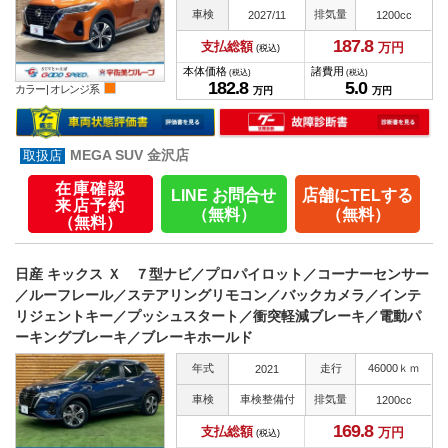
車検
排気量
2027/11
1200cc
187.
8
支払総額
万円
(税込)
本体価格
諸費用
(税込)
(税込)
182.
8
5.
0
カラー |
オレンジ系
万円
万円
MEGA SUV 金沢店
在庫確認
LINE お問合せ
店舗にTELする
来店予約
（無料）
（無料）
（無料）
日産 キックス Ｘ ７型ナビ／プロパイロット／コーナーセンサー
／ルーフレール／ステアリングリモコン／バックカメラ／インテ
リジェントキー／プッシュスタート／衝突軽減ブレーキ／電動パ
ーキングブレーキ／ブレーキホールド
年式
走行
46000ｋｍ
2021
車検
車検整備付
排気量
1200cc
169.
8
支払総額
万円
(税込)