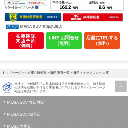
本体価格
諸費用
(税込)
(税込)
160.
2
9.
6
カラー |
ダークブルー系
万円
万円
MEGA SUV 東海名和店
在庫確認
LINE お問合せ
店舗にTELする
来店予約
（無料）
（無料）
（無料）
トップページ
>
中古車在庫情報
>
日産 車種一覧
>
日産
>
キックス の中古車
当社は、一般財団法人日本情報経済社会推進協会より、個人情報
の適切な取扱いを行なう事業者に付与されるプライバシーマーク
の認定を受けています。
MEGA SUV 春日井店
MEGA SUV 知立店
MEGA 大垣店