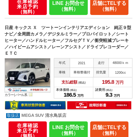
在庫確認
LINE お問合せ
店舗にTELする
来店予約
（無料）
（無料）
（無料）
日産 キックス Ｘ ツートーンインテリアエディション 純正９型
ナビ／全周囲カメラ／デジタルミラー／プロパイロット／シート
ヒーター／ハンドルヒーター／フルセグＴＶ／衝突軽減ブレーキ
／ハイビームアシスト／レーンアシスト／ドライブレコーダー／
ＥＴＣ
年式
走行
48000ｋｍ
2021
車検
車検整備付
排気量
1200cc
195.
8
支払総額
万円
(税込)
本体価格
諸費用
(税込)
(税込)
186.
5
9.
3
カラー |
パール系
万円
万円
MEGA SUV 清水鳥坂店
在庫確認
LINE お問合せ
店舗にTELする
来店予約
（無料）
（無料）
（無料）