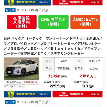
MEGA SUV 春日井店
在庫確認
LINE お問合せ
店舗にTELする
来店予約
（無料）
（無料）
（無料）
日産 キックス オーテック ワンオーナー／９型ナビ／全周囲カメ
ラ／プロパイロット／４ＷＤ／シートヒーター／デジタルミラー
／ＵＳＢ端子／ＬＥＤヘッド／Ｂｌｕｅｔｏｏｔｈ／ドライブレ
コーダー／衝突軽減／ＥＴＣ／ステアリングヒーター
年式
走行
30000ｋｍ
2022
車検
車検整備付
排気量
1200cc
238.
8
支払総額
万円
(税込)
本体価格
諸費用
(税込)
(税込)
229.
5
9.
3
カラー |
パール系
万円
万円
MEGA SUV 春日井店