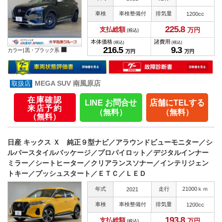
車検
車検整備付
排気量
1200cc
225.
8
支払総額
万円
(税込)
本体価格
諸費用
(税込)
(税込)
216.
5
9.
3
カラー |
黒・ブラック系
万円
万円
MEGA SUV 南風原店
在庫確認
LINE お問合せ
店舗にTELする
来店予約
（無料）
（無料）
（無料）
日産 キックス Ｘ 純正９型ナビ／アラウンドビューモニター／シ
ルバースタイルパッケージ／プロパイロット／デジタルインナー
ミラー／シートヒーター／クリアランスソナー／インテリジェン
トキー／プッシュスタート／ＥＴＣ／ＬＥＤ
年式
走行
21000ｋｍ
2021
車検
車検整備付
排気量
1200cc
193.
8
支払総額
万円
(税込)