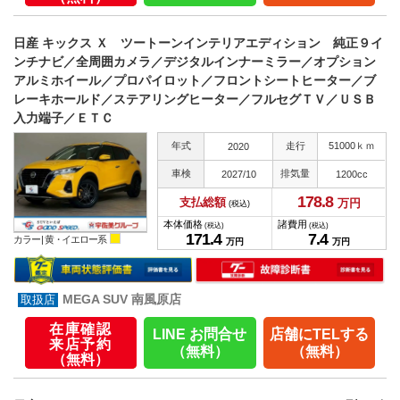
日産 キックス Ｘ ツートーンインテリアエディション 純正９イ
ンチナビ／全周囲カメラ／デジタルインナーミラー／オプション
アルミホイール／プロパイロット／フロントシートヒーター／ブ
レーキホールド／ステアリングヒーター／フルセグＴＶ／ＵＳＢ
入力端子／ＥＴＣ
年式
走行
51000ｋｍ
2020
車検
排気量
2027/10
1200cc
178.
8
支払総額
万円
(税込)
本体価格
諸費用
(税込)
(税込)
171.
4
7.
4
カラー |
黄・イエロー系
万円
万円
MEGA SUV 南風原店
在庫確認
LINE お問合せ
店舗にTELする
来店予約
（無料）
（無料）
（無料）