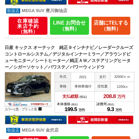
MEGA SUV 豊川御油店
在庫確認
LINE お問合せ
店舗にTELする
来店予約
（無料）
（無料）
（無料）
日産 キックス オーテック 純正９インチナビ／レーダークルーズ
コントロールシステム／デジタルインナーミラー／アラウンドビ
ューモニター／シートヒーター／純正ＡＷ／ステアリングヒータ
ー／シガーソケット／パワステ／パワーウィンドウ
年式
走行
32000ｋｍ
2021
車検
車検整備付
排気量
1200cc
208.
8
支払総額
万円
(税込)
本体価格
諸費用
(税込)
(税込)
199.
5
9.
3
カラー |
黒・ブラック系
万円
万円
MEGA SUV 金沢店