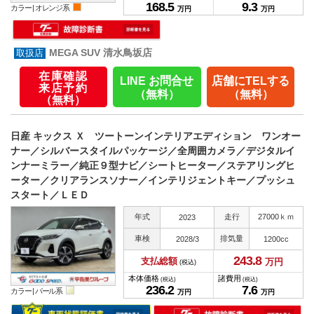
168.
5
9.
3
カラー |
オレンジ系
万円
万円
MEGA SUV 清水鳥坂店
在庫確認
LINE お問合せ
店舗にTELする
来店予約
（無料）
（無料）
（無料）
日産 キックス Ｘ ツートーンインテリアエディション ワンオー
ナー／シルバースタイルパッケージ／全周囲カメラ／デジタルイ
ンナーミラー／純正９型ナビ／シートヒーター／ステアリングヒ
ーター／クリアランスソナー／インテリジェントキー／プッシュ
スタート／ＬＥＤ
年式
走行
27000ｋｍ
2023
車検
排気量
2028/3
1200cc
243.
8
支払総額
万円
(税込)
本体価格
諸費用
(税込)
(税込)
236.
2
7.
6
カラー |
パール系
万円
万円