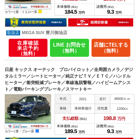
本体価格
諸費用
(税込)
(税込)
184.
5
9.
3
カラー |
黄・イエロー系
万円
万円
MEGA SUV 豊川御油店
在庫確認
LINE お問合せ
店舗にTELする
来店予約
（無料）
（無料）
（無料）
日産 キックス オーテック プロパイロット／全周囲カメラ／デジ
タルミラー／シートヒーター／純正ナビＴＶ／ＥＴＣ／ハンドル
ヒーター／衝突軽減ブレーキ／車線逸脱警報／ハイビームアシス
ト／電動パーキングブレーキ／スマートキー
年式
走行
48000ｋｍ
2021
車検
車検整備付
排気量
1200cc
198.
8
支払総額
万円
(税込)
本体価格
諸費用
(税込)
(税込)
189.
5
9.
3
カラー |
青・ブルー系
万円
万円