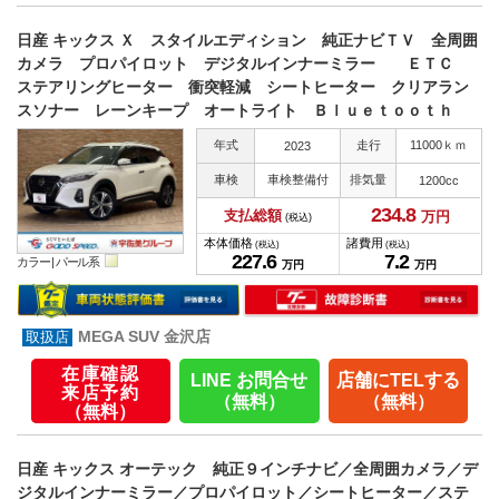
日産 キックス Ｘ スタイルエディション 純正ナビＴＶ 全周囲
カメラ プロパイロット デジタルインナーミラー ＥＴＣ
ステアリングヒーター 衝突軽減 シートヒーター クリアラン
スソナー レーンキープ オートライト Ｂｌｕｅｔｏｏｔｈ
年式
走行
11000ｋｍ
2023
車検
車検整備付
排気量
1200cc
234.
8
支払総額
万円
(税込)
本体価格
諸費用
(税込)
(税込)
227.
6
7.
2
カラー |
パール系
万円
万円
MEGA SUV 金沢店
在庫確認
LINE お問合せ
店舗にTELする
来店予約
（無料）
（無料）
（無料）
日産 キックス オーテック 純正９インチナビ／全周囲カメラ／デ
ジタルインナーミラー／プロパイロット／シートヒーター／ステ