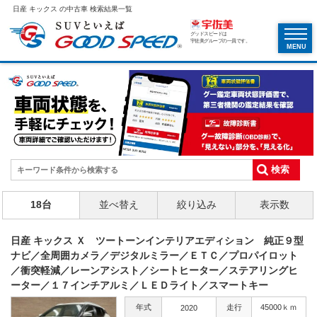
日産 キックス の中古車 検索結果一覧
グッドスピードは
宇佐美グループの一員です。
MENU
18台
並べ替え
絞り込み
表示数
日産 キックス Ｘ ツートーンインテリアエディション 純正９型
ナビ／全周囲カメラ／デジタルミラー／ＥＴＣ／プロパイロット
／衝突軽減／レーンアシスト／シートヒーター／ステアリングヒ
ーター／１７インチアルミ／ＬＥＤライト／スマートキー
年式
走行
45000ｋｍ
2020