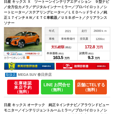
日産 キックス Ｘ ツートーンインテリアエディション ９型ナビ
／全方位カメラ／デジタルインナーミラー／プロパイロット／シ
ートヒーター／ステアリングヒーター／ＬＥＤヘッドライト／純
正１７インチＡＷ／ＥＴＣ車載器／ＵＳＢポート／クリアランス
ソナー
年式
走行
26000ｋｍ
2021
車検
車検整備付
排気量
1200cc
172.
8
支払総額
万円
(税込)
本体価格
諸費用
(税込)
(税込)
163.
5
9.
3
カラー |
オレンジ系
万円
万円
MEGA SUV 春日井店
在庫確認
LINE お問合せ
店舗にTELする
来店予約
（無料）
（無料）
（無料）
日産 キックス オーテック 純正９インチナビ／アラウンドビュー
モニター／インテリジェントルームミラー／プロパイロット／シ