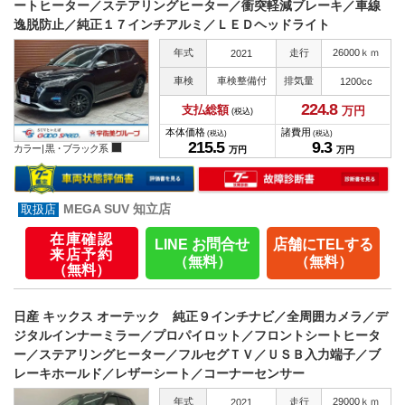
ートヒーター／ステアリングヒーター／衝突軽減ブレーキ／車線
逸脱防止／純正１７インチアルミ／ＬＥＤヘッドライト
年式
走行
26000ｋｍ
2021
車検
車検整備付
排気量
1200cc
224.
8
支払総額
万円
(税込)
本体価格
諸費用
(税込)
(税込)
215.
5
9.
3
カラー |
黒・ブラック系
万円
万円
MEGA SUV 知立店
在庫確認
LINE お問合せ
店舗にTELする
来店予約
（無料）
（無料）
（無料）
日産 キックス オーテック 純正９インチナビ／全周囲カメラ／デ
ジタルインナーミラー／プロパイロット／フロントシートヒータ
ー／ステアリングヒーター／フルセグＴＶ／ＵＳＢ入力端子／ブ
レーキホールド／レザーシート／コーナーセンサー
年式
走行
29000ｋｍ
2021