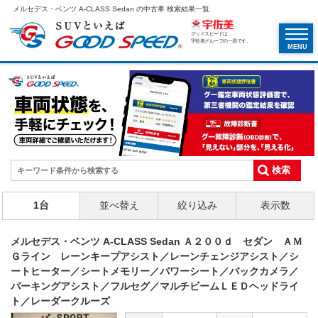
メルセデス・ベンツ A-CLASS Sedan の中古車 検索結果一覧
グッドスピードは
宇佐美グループの一員です。
MENU
1台
並べ替え
絞り込み
表示数
メルセデス・ベンツ A-CLASS Sedan Ａ２００ｄ セダン ＡＭ
Ｇライン レーンキープアシスト／レーンチェンジアシスト／シ
ートヒーター／シートメモリー／パワーシート／バックカメラ／
パーキングアシスト／フルセグ／マルチビームＬＥＤヘッドライ
ト／レーダークルーズ