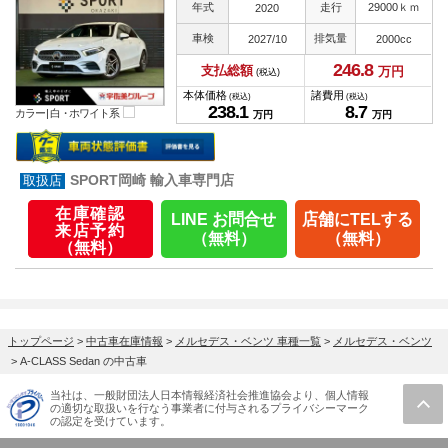
年式
走行
29000ｋｍ
2020
車検
排気量
2027/10
2000cc
246.
8
支払総額
万円
(税込)
本体価格
諸費用
(税込)
(税込)
238.
1
8.
7
カラー |
白・ホワイト系
万円
万円
SPORT岡崎 輸入車専門店
在庫確認
LINE お問合せ
店舗にTELする
来店予約
（無料）
（無料）
（無料）
トップページ
>
中古車在庫情報
>
メルセデス・ベンツ 車種一覧
>
メルセデス・ベンツ
>
A-CLASS Sedan の中古車
当社は、一般財団法人日本情報経済社会推進協会より、個人情報
の適切な取扱いを行なう事業者に付与されるプライバシーマーク
の認定を受けています。