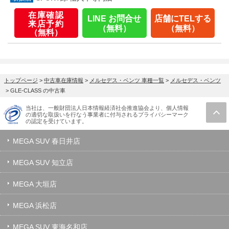
在庫確認
LINE お問合せ
店舗にTELする
来店予約
（無料）
（無料）
（無料）
トップページ
>
中古車在庫情報
>
メルセデス・ベンツ 車種一覧
>
メルセデス・ベンツ
>
GLE-CLASS の中古車
当社は、一般財団法人日本情報経済社会推進協会より、個人情報
の適切な取扱いを行なう事業者に付与されるプライバシーマーク
の認定を受けています。
MEGA SUV 春日井店
MEGA SUV 知立店
MEGA 大垣店
MEGA 浜松店
MEGA SUV 東海名和店