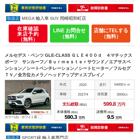
MEGA 輸入車 SUV 岡崎昭和町店
在庫確認
LINE お問合せ
店舗にTELする
来店予約
（無料）
（無料）
（無料）
メルセデス・ベンツ GLE-CLASS ＧＬＥ４００ｄ ４マチックス
ポーツ サンルーフ／Ｂｕｒｍｅｓｔｅｒサウンド／エアサスペ
ンション／シートベンチレーション／シートヒーター／フルセグ
ＴＶ／全方位カメラ／ヘッドアップディスプレイ／
年式
走行
54000ｋｍ
2020
車検
排気量
2027/4
3000cc
599.
8
支払総額
万円
(税込)
本体価格
諸費用
(税込)
(税込)
590.
3
9.
5
カラー |
白・ホワイト系
万円
万円
SPORT緑 輸入車専門店