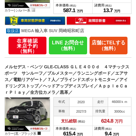
本体価格
諸費用
(税込)
(税込)
587.
1
13.
7
カラー |
シルバー系
万円
万円
MEGA 輸入車 SUV 岡崎昭和町店
在庫確認
LINE お問合せ
店舗にTELする
来店予約
（無料）
（無料）
（無料）
メルセデス・ベンツ GLE-CLASS ＧＬＥ４００ｄ ４マチックス
ポーツ サンルーフ／ブルメスター／ランニングボード／エアサ
ス／電動リアゲート／７人／ブラインドスポットモニター／アイ
ドリングストップ／ヘッドアップディスプレイ／ＡｐｐｌｅＣａ
ｒＰｌａｙ／全方位カメラ／黒革／
年式
走行
46000ｋｍ
2020
車検
排気量
2027/3
3000cc
624.
8
支払総額
万円
(税込)
本体価格
諸費用
(税込)
(税込)
615.
4
9.
4
カラー |
黒・ブラック系
万円
万円