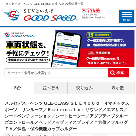
メルセデス・ベンツ GLE-CLASS の中古車 検索結果一覧
グッドスピードは
宇佐美グループの一員です。
MENU
5台
並べ替え
絞り込み
表示数
メルセデス・ベンツ GLE-CLASS ＧＬＥ４００ｄ ４マチックス
ポーツ サンルーフ／Ｂｕｒｍｅｓｔｅｒサウンド／エアサス／
シートベンチレーション／シートヒーター／アダプティブクルー
ズコントロール／ヘッドアップディスプレイ／全方位／フルセグ
ＴＶ／保温・保冷機能カップホルダー