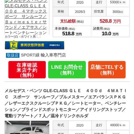
年式
走行
53000ｋｍ
2020
車検
排気量
2028/3
3000cc
528.
8
支払総額
万円
(税込)
本体価格
諸費用
(税込)
(税込)
518.
8
10.
0
万円
万円
カラー |
白・ホワイト系
SPORT緑 輸入車専門店
在庫確認
LINE お問合せ
店舗にTELする
来店予約
（無料）
（無料）
（無料）
メルセデス・ベンツ GLE-CLASS ＧＬＥ ４００ｄ ４ＭＡＴＩ
Ｃ スポーツ サンルーフ／ブルメスター／エアバランスＰＫＧ
／レザーエクスクルーシブＰＫＧ／シートヒーター、ベンチレー
ション／ブラインドスポットモニター／アイドリングストップ／
電動リアゲート／７人／温冷ドリンクホルダ
年式
走行
49000ｋｍ
2020