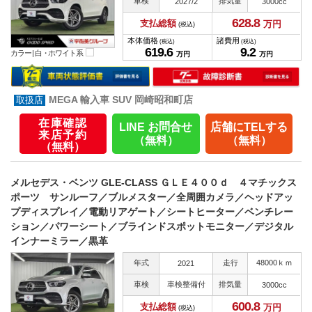
車検
排気量
2027/2
3000cc
628.
8
支払総額
万円
(税込)
本体価格
諸費用
(税込)
(税込)
619.
6
9.
2
カラー |
白・ホワイト系
万円
万円
MEGA 輸入車 SUV 岡崎昭和町店
在庫確認
LINE お問合せ
店舗にTELする
来店予約
（無料）
（無料）
（無料）
メルセデス・ベンツ GLE-CLASS ＧＬＥ４００ｄ ４マチックス
ポーツ サンルーフ／ブルメスター／全周囲カメラ／ヘッドアッ
プディスプレイ／電動リアゲート／シートヒーター／ベンチレー
ション／パワーシート／ブラインドスポットモニター／デジタル
インナーミラー／黒革
年式
走行
48000ｋｍ
2021
車検
車検整備付
排気量
3000cc
600.
8
支払総額
万円
(税込)