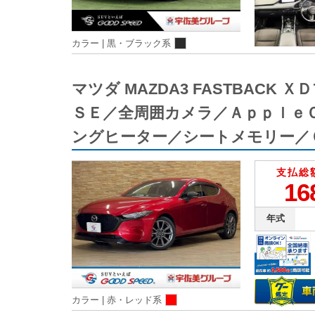
カラー |
黒・ブラック系
マツダ MAZDA3 FASTBA
ＳＥ／全周囲カメラ／Ａｐｐｌｅ
ングヒーター／シートメモリー／
支払総
16
年式
カラー |
赤・レッド系