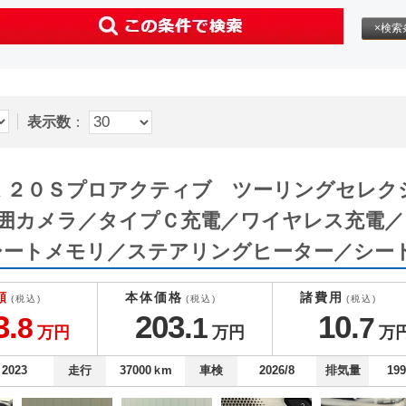
×検索
表示数
：
TBACK ２０Ｓプロアクティブ ツーリングセ
周囲カメラ／タイプＣ充電／ワイヤレス充電
シートメモリ／ステアリングヒーター／シー
額
本体価格
諸費用
(税込)
(税込)
(税込)
3.
203.
10.
8
1
7
万円
万円
万
2023
走行
37000
ｋm
車検
2026/8
排気量
19