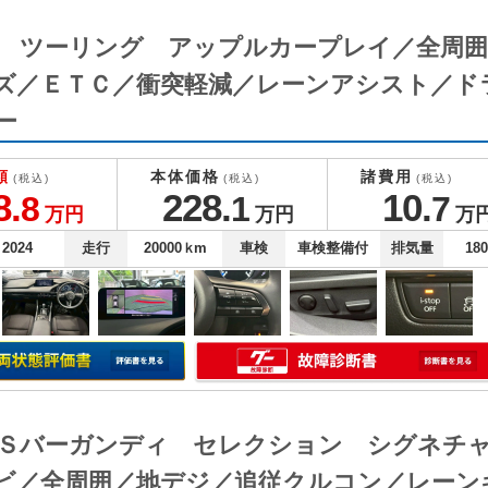
CK ＸＤ ツーリング アップルカープレイ／
ズ／ＥＴＣ／衝突軽減／レーンアシスト／ド
ー
額
本体価格
諸費用
(税込)
(税込)
(税込)
8.
228.
10.
8
1
7
万円
万円
万
2024
走行
20000
ｋm
車検
車検整備付
排気量
18
CK ２０Ｓバーガンディ セレクション シグ
ビ／全周囲／地デジ／追従クルコン／レーン