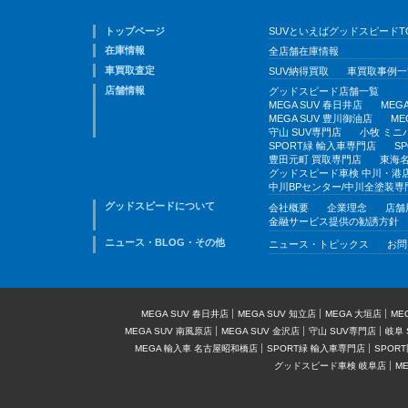
トップページ
SUVといえばグッドスピードT
在庫情報
全店舗在庫情報
車買取査定
SUV納得買取
車買取事例一
店舗情報
グッドスピード店舗一覧
MEGA SUV 春日井店
MEG
MEGA SUV 豊川御油店
ME
守山 SUV専門店
小牧 ミニ
SPORT緑 輸入車専門店
S
豊田元町 買取専門店
東海名
グッドスピード車検 中川・港
中川BPセンター/中川全塗装専
グッドスピードについて
会社概要
企業理念
店舗
金融サービス提供の勧誘方針
ニュース・BLOG・その他
ニュース・トピックス
お問
MEGA SUV 春日井店
MEGA SUV 知立店
MEGA 大垣店
ME
MEGA SUV 南風原店
MEGA SUV 金沢店
守山 SUV専門店
岐阜 
MEGA 輸入車 名古屋昭和橋店
SPORT緑 輸入車専門店
SPOR
グッドスピード車検 岐阜店
M