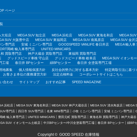
OP ページ
覧
A 大垣店
MEGA SUV 知立店
MEGA 浜松店
MEGA SUV 東海名和店
MEGA S
GA SUV 大阪豊中店
MEGA SUV 東福岡店
MEGA SUV 南風原店
MEGA SUV 金沢
バン専門店
安城 ミニバン専門店
GOODSPEED VANLIFE 春日井店
MEGA 輸入車
PORT岡崎 輸入車専門店
UNITED MINICARS
和 買取専門店
神戸大蔵谷 買取専門店
東福岡 買取専門店
店
グッドスピード車検 守山店
グッドスピード車検 岐阜店
MEGA SUV イオン
門工場
春日井 BPセンター
緑BPセンター
春日井 全塗装専門工場
用地募集
個人情報保護方針
反社会的勢力に対する基本方針
特定商取引法に基づ
お客さま本位の業務運営方針
法定点検料金
コーポレートサイトはこちら
い合わせ
サイトマップ
おすすめ記事
SPEED MAGAZINE
GA 浜松店
MEGA SUV 東海名和店
MEGA SUV 神戸大蔵谷店
MEGA SUV 清水鳥坂店
MEGA
SUV専門店
四日市 SUV専門店
名東 MINI専門店
小牧 ミニバン専門店
安城 ミニバン専門店
T岡崎 輸入車専門店
UNITED MINICARS
豊田元町 買取専門店
東海名和 買取専門店
神戸大蔵谷
EGA SUV イオンモール土岐店
中川BPセンター/中川全塗装専門工場
春日井 BPセンター
緑BP
Copyright ©
GOOD SPEED 在庫情報