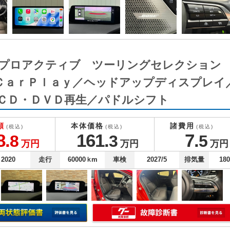
CK ＸＤプロアクティブ ツーリングセレクシ
ＣａｒＰｌａｙ／ヘッドアップディスプレイ
ＣＤ・ＤＶＤ再生／パドルシフト
額
本体価格
諸費用
(税込)
(税込)
(税込)
8.
161.
7.
8
3
5
万円
万円
万円
2020
走行
60000
ｋm
車検
2027/5
排気量
18