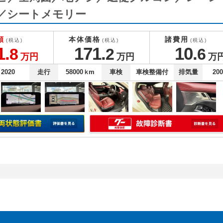
／シートメモリー
額
本体価格
諸費用
(税込)
(税込)
(税込)
1.
171.
10.
8
2
6
万円
万円
万
2020
走行
58000
ｋm
車検
車検整備付
排気量
20