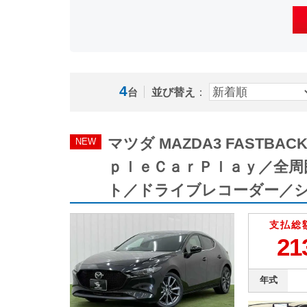
4
並び替え
：
台
マツダ MAZDA3 FAS
NEW
ｐｌｅＣａｒＰｌａｙ／全
ト／ドライブレコーダー／
支払総
21
年式