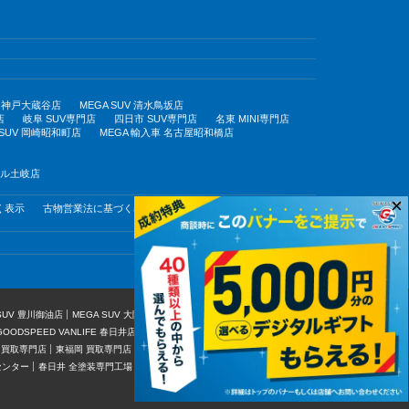
UV 神戸大蔵谷店
MEGA SUV 清水鳥坂店
店
岐阜 SUV専門店
四日市 SUV専門店
名東 MINI専門店
 SUV 岡崎昭和町店
MEGA 輸入車 名古屋昭和橋店
モール土岐店
×
く表示
古物営業法に基づく表示
 SUV 豊川御油店
MEGA SUV 大阪豊中店
MEGA SUV 東福岡店
GOODSPEED VANLIFE 春日井店
MEGA 輸入車 SUV 岡崎昭和町店
 買取専門店
東福岡 買取専門店
グッドスピード車検 中川・港店
センター
春日井 全塗装専門工場