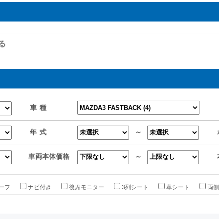
車種
年式
～
車両本体価格
～
ーフ
ナビ付き
後席モニター
3列シート
革シート
両側