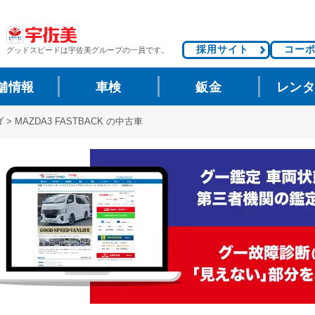
採用サイト
コー
グッドスピードは
宇佐美グループの一員です。
舗情報
車検
鈑金
レン
ダ
>
MAZDA3 FASTBACK の中古車