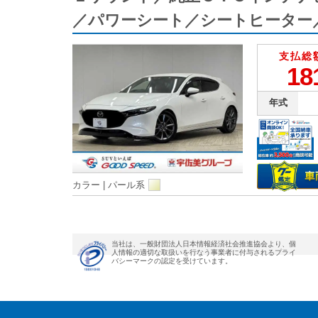
／パワーシート／シートヒーター
支払総
18
年式
カラー |
パール系
当社は、一般財団法人日本情報経済社会推進協会より、個
人情報の適切な取扱いを行なう事業者に付与されるプライ
バシーマークの認定を受けています。