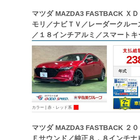
マツダ MAZDA3 FASTBA
モリ／ナビＴＶ／レーダークルー
／１８インチアルミ／スマートキ
支払総
23
年式
カラー |
赤・レッド系
マツダ MAZDA3 FASTBA
Ｅサウンド／純正８．８インチナ