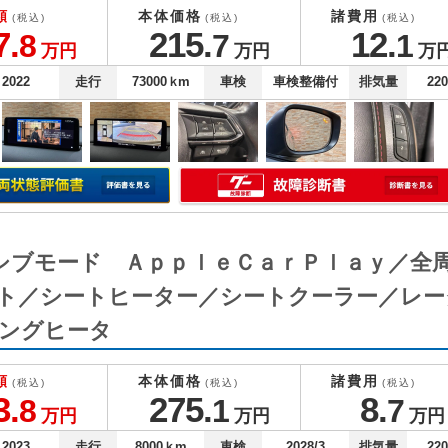
額
本体価格
諸費用
(税込)
(税込)
(税込)
7.
215.
12.
8
7
1
万円
万円
万
2022
走行
73000
ｋm
車検
車検整備付
排気量
22
ルーシブモード ＡｐｐｌｅＣａｒＰｌａｙ／
ト／シートヒーター／シートクーラー／レー
ングヒータ
額
本体価格
諸費用
(税込)
(税込)
(税込)
3.
275.
8.
8
1
7
万円
万円
万円
2023
走行
8000
ｋm
車検
2028/3
排気量
22