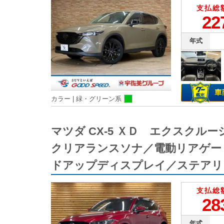
支払総
22
年式
カラー |
緑・グリーン系
マツダ CX-5 ＸＤ エクスク
クリアランスソナ／電動リアゲー
ドアップディスプレイ／ステアリ
支払総
28
年式