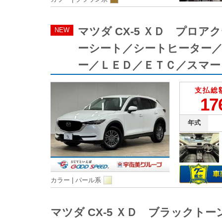
マツダ CX-5 ＸＤ プ
NEW
ーシート／シートヒーター
ー／ＬＥＤ／ＥＴＣ／スマー
支払総
17
年式
カラー |
パール系
マツダ CX-5 ＸＤ ブラック