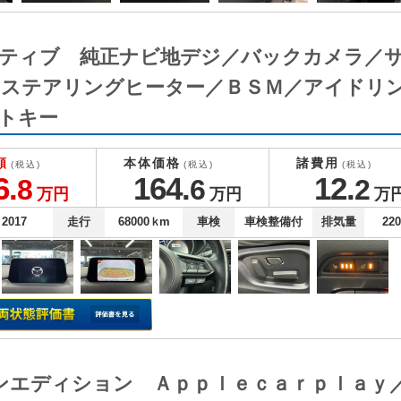
ロアクティブ 純正ナビ地デジ／バックカメラ
／ステアリングヒーター／ＢＳＭ／アイドリ
トキー
額
本体価格
諸費用
(税込)
(税込)
(税込)
6.
164.
12.
8
6
2
万円
万円
万
2017
走行
68000
ｋm
車検
車検整備付
排気量
22
トーンエディション Ａｐｐｌｅｃａｒｐｌａ