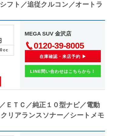
シフト／追従クルコン／オートラ
MEGA SUV 金沢店
円
0120-39-8005
00
ｃc
在庫確認・来店予約 ▶
LINE問い合わせはこちらから！
ト／ＥＴＣ／純正１０型ナビ／電動
／クリアランスソナー／シートメモ