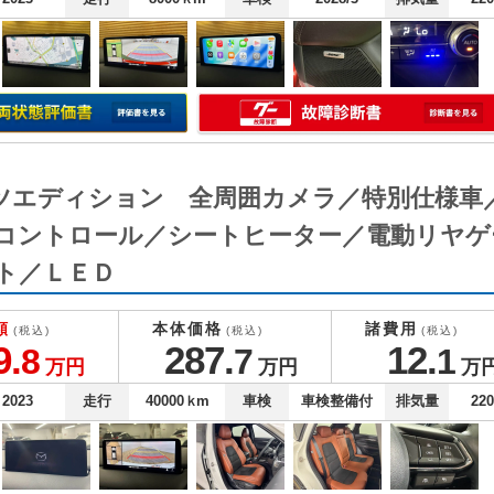
ポーツエディション 全周囲カメラ／特別仕様
コントロール／シートヒーター／電動リヤゲ
ト／ＬＥＤ
額
本体価格
諸費用
(税込)
(税込)
(税込)
9.
287.
12.
8
7
1
万円
万円
万
2023
走行
40000
ｋm
車検
車検整備付
排気量
22