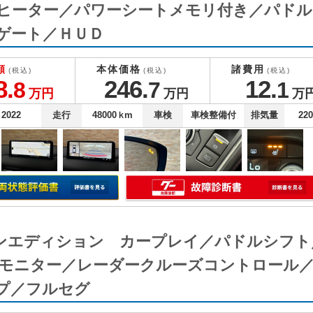
ヒーター／パワーシートメモリ付き／パドル
ゲート／ＨＵＤ
額
本体価格
諸費用
(税込)
(税込)
(税込)
8.
246.
12.
8
7
1
万円
万円
万
2022
走行
48000
ｋm
車検
車検整備付
排気量
22
トーンエディション カープレイ／パドルシフ
モニター／レーダークルーズコントロール
プ／フルセグ