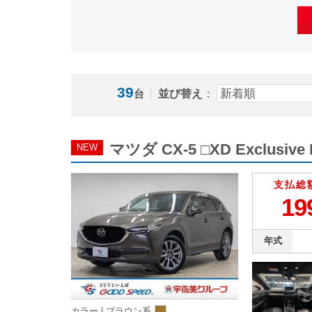
39
並び替え
：
台
マツダ CX-5 □XD Exclus
NEW
支払総
19
年式
カラー |
ブラウン系