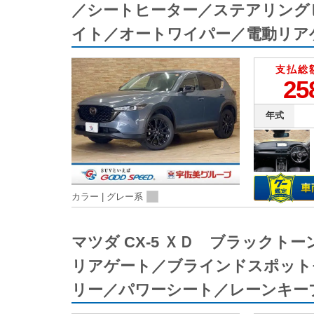
／シートヒーター／ステアリング
イト／オートワイパー／電動リア
支払総
25
年式
カラー |
グレー系
マツダ CX-5 ＸＤ ブラック
リアゲート／ブラインドスポット
リー／パワーシート／レーンキー