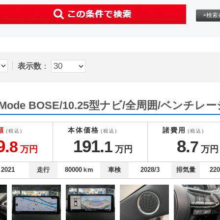
×検索
表示数
：
ive Mode BOSE/10.25型ナビ/全周囲/ベンチレ
額
本体価格
諸費用
(税込)
(税込)
(税込)
9.
191.
8.
8
1
7
万円
万円
万円
2021
走行
80000
ｋm
車検
2028/3
排気量
22