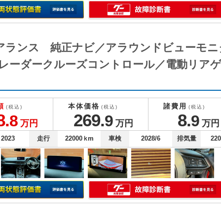
アピアランス 純正ナビ／アラウンドビューモ
レーダークルーズコントロール／電動リアゲ
額
本体価格
諸費用
(税込)
(税込)
(税込)
8.
269.
8.
8
9
9
万円
万円
万円
2023
走行
22000
ｋm
車検
2028/6
排気量
22