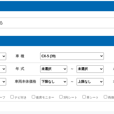
車種
年式
～
車両本体価格
～
ーフ
ナビ付き
後席モニター
3列シート
革シート
両側