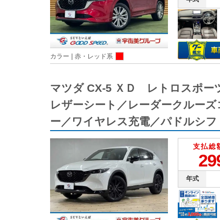
カラー |
赤・レッド系
マツダ CX-5 ＸＤ レトロス
レザーシート／レーダークルーズ
ー／ワイヤレス充電／パドルシフ
支払総
29
年式