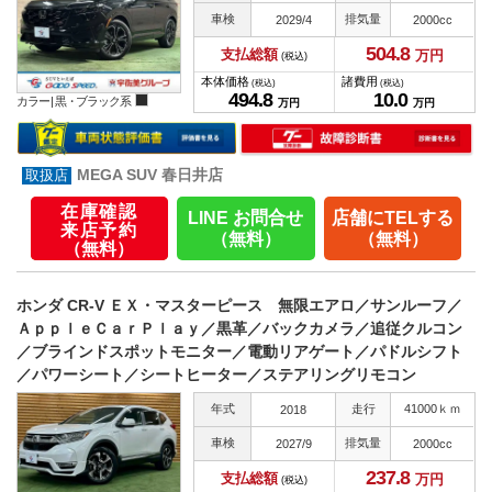
車検
排気量
2029/4
2000cc
504.
8
支払総額
万円
(税込)
本体価格
諸費用
(税込)
(税込)
494.
8
10.
0
カラー |
黒・ブラック系
万円
万円
MEGA SUV 春日井店
在庫確認
LINE お問合せ
店舗にTELする
来店予約
（無料）
（無料）
（無料）
ホンダ CR-V ＥＸ・マスターピース 無限エアロ／サンルーフ／
ＡｐｐｌｅＣａｒＰｌａｙ／黒革／バックカメラ／追従クルコン
／ブラインドスポットモニター／電動リアゲート／パドルシフト
／パワーシート／シートヒーター／ステアリングリモコン
年式
走行
41000ｋｍ
2018
車検
排気量
2027/9
2000cc
237.
8
支払総額
万円
(税込)