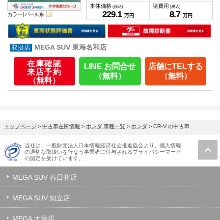
本体価格
諸費用
(税込)
(税込)
229.
1
8.
7
カラー |
パール系
万円
万円
MEGA SUV 東海名和店
在庫確認
LINE お問合せ
店舗にTELする
来店予約
（無料）
（無料）
（無料）
トップページ
>
中古車在庫情報
>
ホンダ 車種一覧
>
ホンダ
>
CR-V の中古車
当社は、一般財団法人日本情報経済社会推進協会より、個人情報
の適切な取扱いを行なう事業者に付与されるプライバシーマーク
の認定を受けています。
MEGA SUV 春日井店
MEGA SUV 知立店
MEGA 大垣店