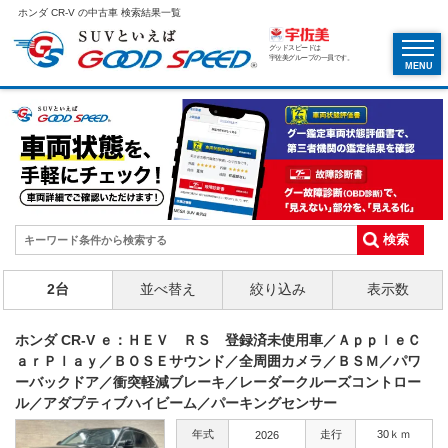
ホンダ CR-V の中古車 検索結果一覧
グッドスピードは
宇佐美グループの一員です。
MENU
2台
並べ替え
絞り込み
表示数
ホンダ CR-V ｅ：ＨＥＶ ＲＳ 登録済未使用車／ＡｐｐｌｅＣ
ａｒＰｌａｙ／ＢＯＳＥサウンド／全周囲カメラ／ＢＳＭ／パワ
ーバックドア／衝突軽減ブレーキ／レーダークルーズコントロー
ル／アダプティブハイビーム／パーキングセンサー
年式
走行
30ｋｍ
2026