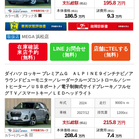
195.
8
支払総額
万円
(税込)
本体価格
諸費用
(税込)
(税込)
186.
5
9.
3
カラー |
黒・ブラック系
万円
万円
MEGA 浜松店
在庫確認
LINE お問合せ
店舗にTELする
来店予約
（無料）
（無料）
（無料）
ダイハツ ロッキー プレミアムＧ ＡＬＰＩＮＥ９インチナビ／ア
ラウンドビューモニター／レーダークルーズコントロール／シー
トヒーター／ＵＳＢポート／電子制御式サイドブレーキ／フルセ
グＴＶ／スマートキー／ＬＥＤヘッドライト
年式
走行
9000ｋｍ
2024
車検
排気量
2027/12
1200cc
215.
8
支払総額
万円
(税込)
本体価格
諸費用
(税込)
(税込)
208.
4
7.
4
カラー |
グレー系
万円
万円