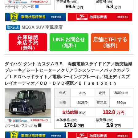
本体価格
諸費用
(税込)
(税込)
99.
5
5.
3
カラー |
青・ブルー系
万円
万円
MEGA SUV 南風原店
在庫確認
LINE お問合せ
店舗にTELする
来店予約
（無料）
（無料）
（無料）
ダイハツ タント カスタムＲＳ 両側電動スライドドア／衝突軽減
ブレーキ／シートヒーター／クリアランスソナー／バックカメラ
／ＬＥＤヘッドライト／電動パーキングブレーキ／純正ディスプ
レイオーディオ／ＣＤ・ＤＶＤ視聴／Ｂｌｕｅｔｏｏｔｈ
年式
走行
3000ｋｍ
2025
車検
排気量
2028/9
660cc
182.
8
支払総額
万円
(税込)
本体価格
諸費用
(税込)
(税込)
176.
9
5.
9
カラー |
黒・ブラック系
万円
万円