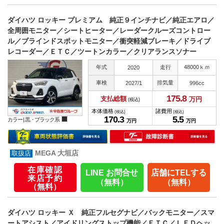
ダイハツ ロッキー プレミアム 純正９インチナビ／純正エアロ／
全周囲モニター／シートヒーター／レーダークルーズコントロー
ル／ブラインドスポットモニター／衝突軽減ブレーキ／ドライブ
レコーダー／ＥＴＣ／ツートンカラー／クリアランスソナー
年式
走行
48000ｋｍ
2020
車検
排気量
2027/1
996cc
175.
8
支払総額
万円
(税込)
本体価格
諸費用
(税込)
(税込)
170.
3
5.
5
カラー |
黒・ブラック系
万円
万円
MEGA 大垣店
在庫確認
LINE お問合せ
店舗にTELする
来店予約
（無料）
（無料）
（無料）
ダイハツ ロッキー Ｘ 純正フルセグナビ／バックモニター／スマ
ートアシスト／アイドリングストップ機能／ＥＴＣ／ＬＥＤヘッ