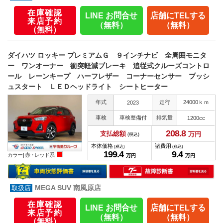
在庫確認
LINE お問合せ
店舗にTELする
来店予約
（無料）
（無料）
（無料）
ダイハツ ロッキー プレミアムＧ ９インチナビ 全周囲モニタ
ー ワンオーナー 衝突軽減ブレーキ 追従式クルーズコントロ
ール レーンキープ ハーフレザー コーナーセンサー プッシ
ュスタート ＬＥＤヘッドライト シートヒーター
年式
走行
24000ｋｍ
2023
車検
車検整備付
排気量
1200cc
208.
8
支払総額
万円
(税込)
本体価格
諸費用
(税込)
(税込)
199.
4
9.
4
カラー |
赤・レッド系
万円
万円
MEGA SUV 南風原店
在庫確認
LINE お問合せ
店舗にTELする
来店予約
（無料）
（無料）
（無料）