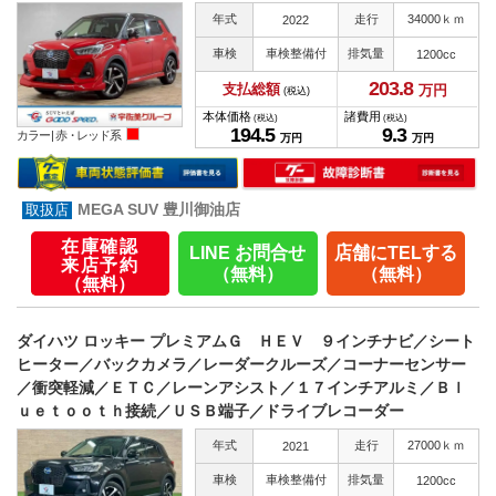
年式
走行
34000ｋｍ
2022
車検
車検整備付
排気量
1200cc
203.
8
支払総額
万円
(税込)
本体価格
諸費用
(税込)
(税込)
194.
5
9.
3
カラー |
赤・レッド系
万円
万円
MEGA SUV 豊川御油店
在庫確認
LINE お問合せ
店舗にTELする
来店予約
（無料）
（無料）
（無料）
ダイハツ ロッキー プレミアムＧ ＨＥＶ ９インチナビ／シート
ヒーター／バックカメラ／レーダークルーズ／コーナーセンサー
／衝突軽減／ＥＴＣ／レーンアシスト／１７インチアルミ／Ｂｌ
ｕｅｔｏｏｔｈ接続／ＵＳＢ端子／ドライブレコーダー
年式
走行
27000ｋｍ
2021
車検
車検整備付
排気量
1200cc