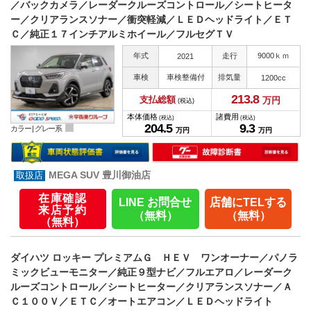
／バックカメラ／レーダークルーズコントロール／シートヒータ
ー／クリアランスソナー／衝突軽減／ＬＥＤヘッドライト／ＥＴ
Ｃ／純正１７インチアルミホイール／フルセグＴＶ
年式
走行
9000ｋｍ
2021
車検
車検整備付
排気量
1200cc
213.
8
支払総額
万円
(税込)
本体価格
諸費用
(税込)
(税込)
204.
5
9.
3
カラー |
グレー系
万円
万円
MEGA SUV 豊川御油店
在庫確認
LINE お問合せ
店舗にTELする
来店予約
（無料）
（無料）
（無料）
ダイハツ ロッキー プレミアムＧ ＨＥＶ ワンオーナー／パノラ
ミックビューモニター／純正９型ナビ／フルエアロ／レーダーク
ルーズコントロール／シートヒーター／クリアランスソナー／Ａ
Ｃ１００Ｖ／ＥＴＣ／オートエアコン／ＬＥＤヘッドライト