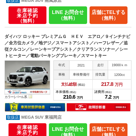
MEGA SUV 南風原店
在庫確認
LINE お問合せ
店舗にTELする
来店予約
（無料）
（無料）
（無料）
ダイハツ ロッキー プレミアムＧ ＨＥＶ エアロ／９インチナビ
／全方位カメラ／地デジ／スマートアシスト／ハーフレザー／追
従クルコン／レーンキープアシスト／クリアランスソナー／シー
トヒーター／電動パーキングブレーキ／スマートキー
年式
走行
19000ｋｍ
2021
車検
車検整備付
排気量
1200cc
217.
8
支払総額
万円
(税込)
本体価格
諸費用
(税込)
(税込)
210.
6
7.
2
カラー |
パール系
万円
万円
MEGA SUV 東福岡店
在庫確認
LINE お問合せ
店舗にTELする
来店予約
（無料）
（無料）