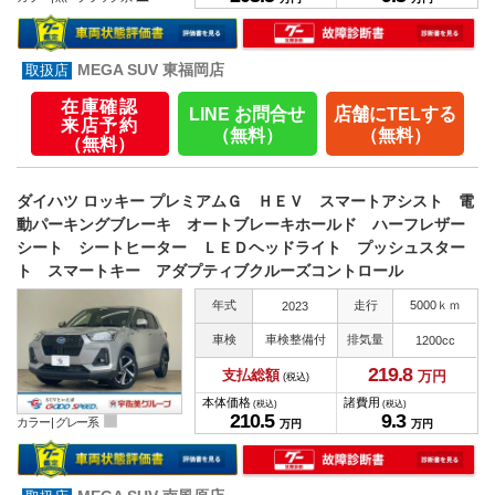
MEGA SUV 東福岡店
在庫確認
LINE お問合せ
店舗にTELする
来店予約
（無料）
（無料）
（無料）
ダイハツ ロッキー プレミアムＧ ＨＥＶ スマートアシスト 電
動パーキングブレーキ オートブレーキホールド ハーフレザー
シート シートヒーター ＬＥＤヘッドライト プッシュスター
ト スマートキー アダプティブクルーズコントロール
年式
走行
5000ｋｍ
2023
車検
車検整備付
排気量
1200cc
219.
8
支払総額
万円
(税込)
本体価格
諸費用
(税込)
(税込)
210.
5
9.
3
カラー |
グレー系
万円
万円