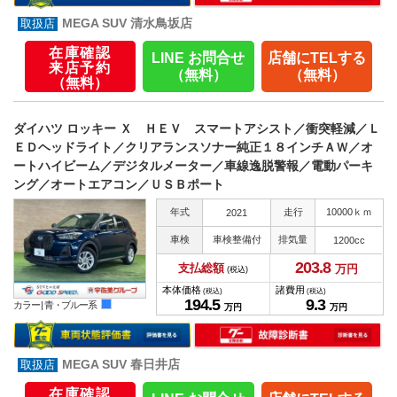
MEGA SUV 清水鳥坂店
在庫確認
LINE お問合せ
店舗にTELする
来店予約
（無料）
（無料）
（無料）
ダイハツ ロッキー Ｘ ＨＥＶ スマートアシスト／衝突軽減／Ｌ
ＥＤヘッドライト／クリアランスソナー純正１８インチＡＷ／オ
ートハイビーム／デジタルメーター／車線逸脱警報／電動パーキ
ング／オートエアコン／ＵＳＢポート
年式
走行
10000ｋｍ
2021
車検
車検整備付
排気量
1200cc
203.
8
支払総額
万円
(税込)
本体価格
諸費用
(税込)
(税込)
194.
5
9.
3
カラー |
青・ブルー系
万円
万円
MEGA SUV 春日井店
在庫確認