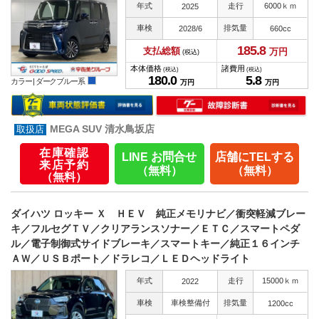
年式
走行
6000ｋｍ
2025
車検
排気量
2028/6
660cc
185.
8
支払総額
万円
(税込)
本体価格
諸費用
(税込)
(税込)
180.
0
5.
8
カラー |
ダークブルー系
万円
万円
MEGA SUV 清水鳥坂店
在庫確認
LINE お問合せ
店舗にTELする
来店予約
（無料）
（無料）
（無料）
ダイハツ ロッキー Ｘ ＨＥＶ 純正メモリナビ／衝突軽減ブレー
キ／フルセグＴＶ／クリアランスソナー／ＥＴＣ／スマートペダ
ル／電子制御式サイドブレーキ／スマートキー／純正１６インチ
ＡＷ／ＵＳＢポート／ドラレコ／ＬＥＤヘッドライト
年式
走行
15000ｋｍ
2022
車検
車検整備付
排気量
1200cc