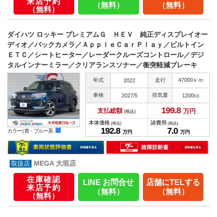
来店予約
（無料）
（無料）
（無料）
ダイハツ ロッキー プレミアムＧ ＨＥＶ 純正ディスプレイオー
ディオ／バックカメラ／ＡｐｐｌｅＣａｒＰｌａｙ／ビルトイン
ＥＴＣ／シートヒーター／レーダークルーズコントロール／デジ
タルインナーミラー／クリアランスソナー／衝突軽減ブレーキ
年式
走行
47000ｋｍ
2022
車検
排気量
2027/5
1200cc
199.
8
支払総額
万円
(税込)
本体価格
諸費用
(税込)
(税込)
192.
8
7.
0
カラー |
青・ブルー系
万円
万円
MEGA 大垣店
在庫確認
LINE お問合せ
店舗にTELする
来店予約
（無料）
（無料）
（無料）