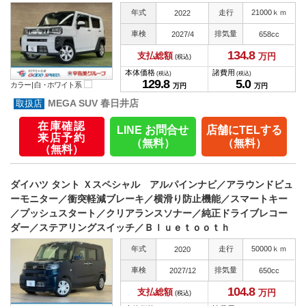
年式
走行
21000ｋｍ
2022
車検
排気量
2027/4
658cc
134.
8
支払総額
万円
(税込)
本体価格
諸費用
(税込)
(税込)
129.
8
5.
0
カラー |
白・ホワイト系
万円
万円
MEGA SUV 春日井店
在庫確認
LINE お問合せ
店舗にTELする
来店予約
（無料）
（無料）
（無料）
ダイハツ タント Ｘスペシャル アルパインナビ／アラウンドビュ
ーモニター／衝突軽減ブレーキ／横滑り防止機能／スマートキー
／プッシュスタート／クリアランスソナー／純正ドライブレコー
ダー／ステアリングスイッチ／Ｂｌｕｅｔｏｏｔｈ
年式
走行
50000ｋｍ
2020
車検
排気量
2027/12
650cc
104.
8
支払総額
万円
(税込)