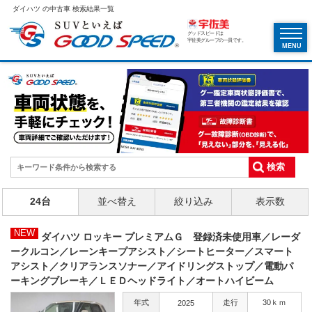
ダイハツ の中古車 検索結果一覧
グッドスピードは
宇佐美グループの一員です。
MENU
24台
並べ替え
絞り込み
表示数
NEW
ダイハツ ロッキー プレミアムＧ 登録済未使用車／レーダ
ークルコン／レーンキープアシスト／シートヒーター／スマート
アシスト／クリアランスソナー／アイドリングストップ／電動パ
ーキングブレーキ／ＬＥＤヘッドライト／オートハイビーム
年式
走行
30ｋｍ
2025