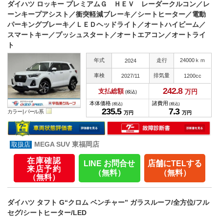
ダイハツ ロッキー プレミアムＧ ＨＥＶ レーダークルコン／レ
ーンキープアシスト／衝突軽減ブレーキ／シートヒーター／電動
パーキングブレーキ／ＬＥＤヘッドライト／オートハイビーム／
スマートキー／プッシュスタート／オートエアコン／オートライ
ト
年式
走行
24000ｋｍ
2024
車検
排気量
2027/11
1200cc
242.
8
支払総額
万円
(税込)
本体価格
諸費用
(税込)
(税込)
235.
5
7.
3
カラー |
パール系
万円
万円
MEGA SUV 東福岡店
在庫確認
LINE お問合せ
店舗にTELする
来店予約
（無料）
（無料）
（無料）
ダイハツ タフト G“クロム ベンチャー” ガラスルーフ/全方位/フル
セグ/シートヒーター/LED