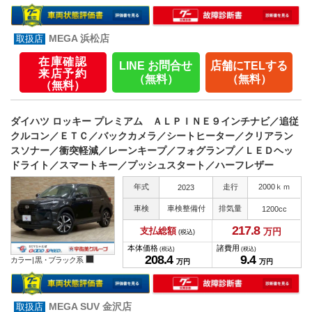
MEGA 浜松店
在庫確認
LINE お問合せ
店舗にTELする
来店予約
（無料）
（無料）
（無料）
ダイハツ ロッキー プレミアム ＡＬＰＩＮＥ９インチナビ／追従
クルコン／ＥＴＣ／バックカメラ／シートヒーター／クリアラン
スソナー／衝突軽減／レーンキープ／フォグランプ／ＬＥＤヘッ
ドライト／スマートキー／プッシュスタート／ハーフレザー
年式
走行
2000ｋｍ
2023
車検
車検整備付
排気量
1200cc
217.
8
支払総額
万円
(税込)
本体価格
諸費用
(税込)
(税込)
208.
4
9.
4
カラー |
黒・ブラック系
万円
万円
MEGA SUV 金沢店