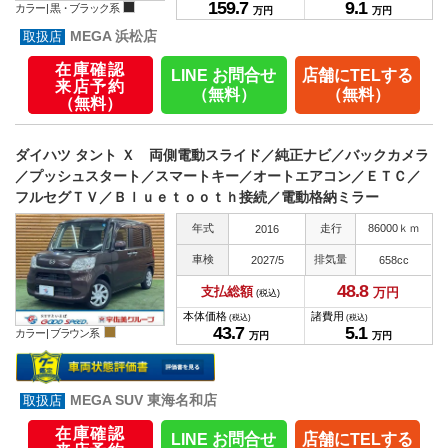
159.
7
9.
1
カラー |
黒・ブラック系
万円
万円
MEGA 浜松店
在庫確認
LINE お問合せ
店舗にTELする
来店予約
（無料）
（無料）
（無料）
ダイハツ タント Ｘ 両側電動スライド／純正ナビ／バックカメラ
／プッシュスタート／スマートキー／オートエアコン／ＥＴＣ／
フルセグＴＶ／Ｂｌｕｅｔｏｏｔｈ接続／電動格納ミラー
年式
走行
86000ｋｍ
2016
車検
排気量
2027/5
658cc
48.
8
支払総額
万円
(税込)
本体価格
諸費用
(税込)
(税込)
43.
7
5.
1
カラー |
ブラウン系
万円
万円
MEGA SUV 東海名和店
在庫確認
LINE お問合せ
店舗にTELする