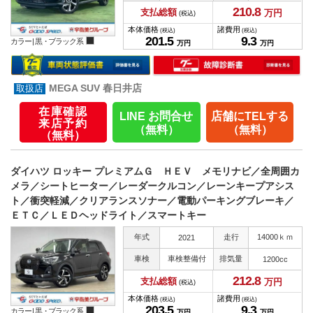
210.
8
支払総額
万円
(税込)
本体価格
諸費用
(税込)
(税込)
201.
5
9.
3
カラー |
黒・ブラック系
万円
万円
MEGA SUV 春日井店
在庫確認
LINE お問合せ
店舗にTELする
来店予約
（無料）
（無料）
（無料）
ダイハツ ロッキー プレミアムＧ ＨＥＶ メモリナビ／全周囲カ
メラ／シートヒーター／レーダークルコン／レーンキープアシス
ト／衝突軽減／クリアランスソナー／電動パーキングブレーキ／
ＥＴＣ／ＬＥＤヘッドライト／スマートキー
年式
走行
14000ｋｍ
2021
車検
車検整備付
排気量
1200cc
212.
8
支払総額
万円
(税込)
本体価格
諸費用
(税込)
(税込)
203.
5
9.
3
カラー |
黒・ブラック系
万円
万円