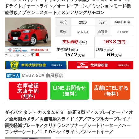
ドライト／オートライト／オートエアコン／ミッションモード機
能付き／プッシュスタート／ステアリングリモコン
年式
走行
34000ｋｍ
2020
車検
排気量
2027/3
1000cc
163.
8
支払総額
万円
(税込)
本体価格
諸費用
(税込)
(税込)
157.
2
6.
6
カラー |
赤・レッド系
万円
万円
MEGA SUV 南風原店
在庫確認
LINE お問合せ
店舗にTELする
来店予約
（無料）
（無料）
（無料）
ダイハツ タント カスタムＲＳ 純正９型ディスプレイオーディオ
／全周囲カメラ／両側電動スライドドア／アップルカープレイ／
衝突軽減ブレーキ／クリアランスソナー／シートヒーター／ハー
フレザーシート／ＬＥＤヘッドライト／スマートキー／