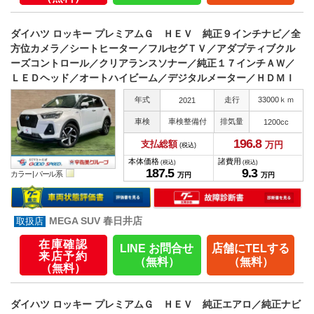
ダイハツ ロッキー プレミアムＧ ＨＥＶ 純正９インチナビ／全
方位カメラ／シートヒーター／フルセグＴＶ／アダプティブクル
ーズコントロール／クリアランスソナー／純正１７インチＡＷ／
ＬＥＤヘッド／オートハイビーム／デジタルメーター／ＨＤＭＩ
年式
走行
33000ｋｍ
2021
車検
車検整備付
排気量
1200cc
196.
8
支払総額
万円
(税込)
本体価格
諸費用
(税込)
(税込)
187.
5
9.
3
カラー |
パール系
万円
万円
MEGA SUV 春日井店
在庫確認
LINE お問合せ
店舗にTELする
来店予約
（無料）
（無料）
（無料）
ダイハツ ロッキー プレミアムＧ ＨＥＶ 純正エアロ／純正ナビ