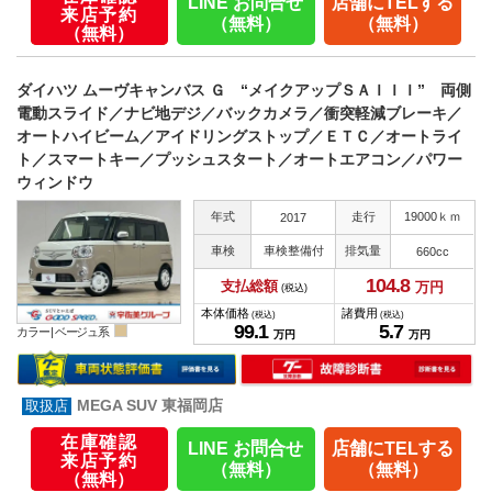
LINE お問合せ
店舗にTELする
来店予約
（無料）
（無料）
（無料）
ダイハツ ムーヴキャンバス Ｇ “メイクアップＳＡＩＩＩ” 両側
電動スライド／ナビ地デジ／バックカメラ／衝突軽減ブレーキ／
オートハイビーム／アイドリングストップ／ＥＴＣ／オートライ
ト／スマートキー／プッシュスタート／オートエアコン／パワー
ウィンドウ
年式
走行
19000ｋｍ
2017
車検
車検整備付
排気量
660cc
104.
8
支払総額
万円
(税込)
本体価格
諸費用
(税込)
(税込)
99.
1
5.
7
カラー |
ベージュ系
万円
万円
MEGA SUV 東福岡店
在庫確認
LINE お問合せ
店舗にTELする
来店予約
（無料）
（無料）
（無料）