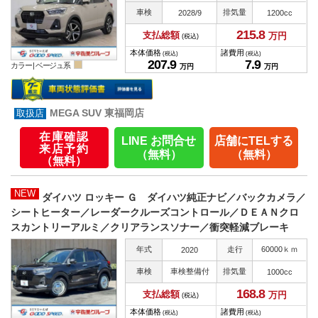
車検
排気量
2028/9
1200cc
215.
8
支払総額
万円
(税込)
本体価格
諸費用
(税込)
(税込)
207.
9
7.
9
カラー |
ベージュ系
万円
万円
MEGA SUV 東福岡店
在庫確認
LINE お問合せ
店舗にTELする
来店予約
（無料）
（無料）
（無料）
NEW
ダイハツ ロッキー Ｇ ダイハツ純正ナビ／バックカメラ／
シートヒーター／レーダークルーズコントロール／ＤＥＡＮクロ
スカントリーアルミ／クリアランスソナー／衝突軽減ブレーキ
年式
走行
60000ｋｍ
2020
車検
車検整備付
排気量
1000cc
168.
8
支払総額
万円
(税込)
本体価格
諸費用
(税込)
(税込)