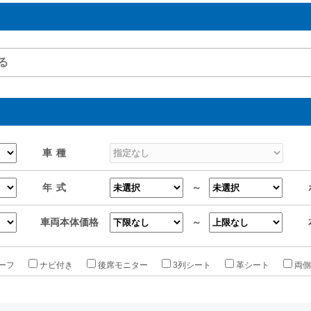
車種
年式
～
車両本体価格
～
ーフ
ナビ付き
後席モニター
3列シート
革シート
両側