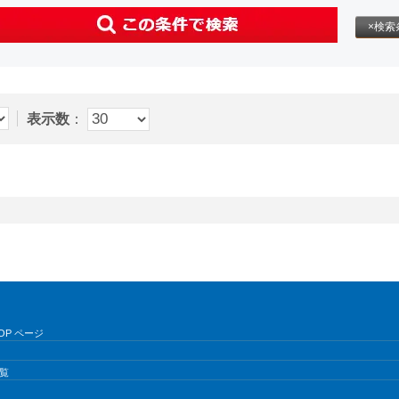
×検索
表示数
：
OP ページ
覧