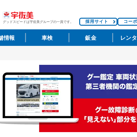
採用サイト
コー
グッドスピードは
宇佐美グループの一員です。
舗情報
車検
鈑金
レン