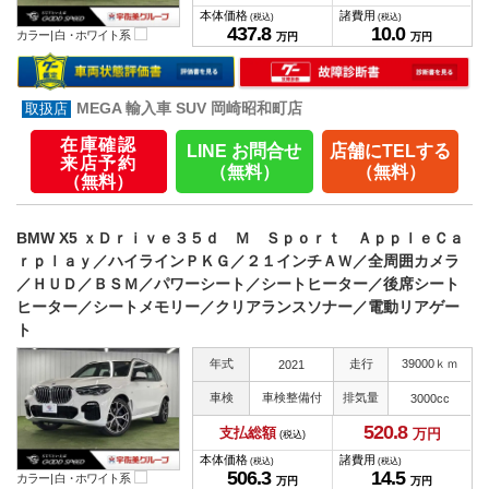
本体価格
諸費用
(税込)
(税込)
437.
8
10.
0
カラー |
白・ホワイト系
万円
万円
MEGA 輸入車 SUV 岡崎昭和町店
在庫確認
LINE お問合せ
店舗にTELする
来店予約
（無料）
（無料）
（無料）
BMW X5 ｘＤｒｉｖｅ３５ｄ Ｍ Ｓｐｏｒｔ ＡｐｐｌｅＣａ
ｒｐｌａｙ／ハイラインＰＫＧ／２１インチＡＷ／全周囲カメラ
／ＨＵＤ／ＢＳＭ／パワーシート／シートヒーター／後席シート
ヒーター／シートメモリー／クリアランスソナー／電動リアゲー
ト
年式
走行
39000ｋｍ
2021
車検
車検整備付
排気量
3000cc
520.
8
支払総額
万円
(税込)
本体価格
諸費用
(税込)
(税込)
506.
3
14.
5
カラー |
白・ホワイト系
万円
万円