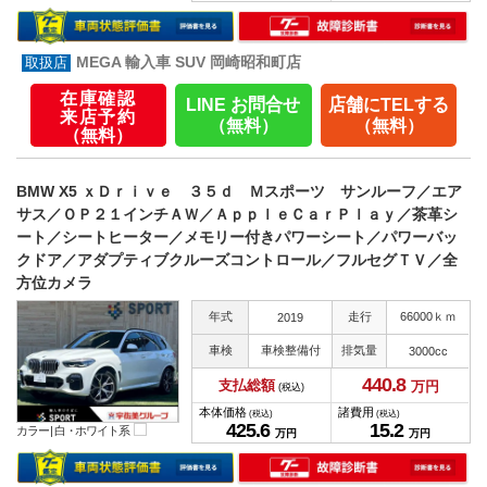
MEGA 輸入車 SUV 岡崎昭和町店
在庫確認
LINE お問合せ
店舗にTELする
来店予約
（無料）
（無料）
（無料）
BMW X5 ｘＤｒｉｖｅ ３５ｄ Ｍスポーツ サンルーフ／エア
サス／ＯＰ２１インチＡＷ／ＡｐｐｌｅＣａｒＰｌａｙ／茶革シ
ート／シートヒーター／メモリー付きパワーシート／パワーバッ
クドア／アダプティブクルーズコントロール／フルセグＴＶ／全
方位カメラ
年式
走行
66000ｋｍ
2019
車検
車検整備付
排気量
3000cc
440.
8
支払総額
万円
(税込)
本体価格
諸費用
(税込)
(税込)
425.
6
15.
2
カラー |
白・ホワイト系
万円
万円