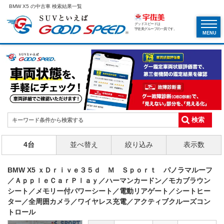
BMW X5 の中古車 検索結果一覧
グッドスピードは
宇佐美グループの一員です。
MENU
4台
並べ替え
絞り込み
表示数
BMW X5 ｘＤｒｉｖｅ３５ｄ Ｍ Ｓｐｏｒｔ パノラマルーフ
／ＡｐｐｌｅＣａｒＰｌａｙ／ハーマンカードン／モカブラウン
シート／メモリー付パワーシート／電動リアゲート／シートヒー
ター／全周囲カメラ／ワイヤレス充電／アクティブクルーズコン
トロール