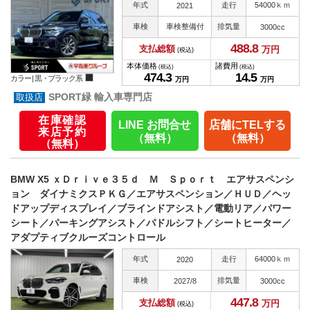
年式
走行
54000ｋｍ
2021
車検
車検整備付
排気量
3000cc
488.
8
支払総額
万円
(税込)
本体価格
諸費用
(税込)
(税込)
474.
3
14.
5
カラー |
黒・ブラック系
万円
万円
SPORT緑 輸入車専門店
在庫確認
LINE お問合せ
店舗にTELする
来店予約
（無料）
（無料）
（無料）
BMW X5 ｘＤｒｉｖｅ３５ｄ Ｍ Ｓｐｏｒｔ エアサスペンシ
ョン ダイナミクスＰＫＧ／エアサスペンション／ＨＵＤ／ヘッ
ドアップディスプレイ／ブラインドアシスト／電動リア／パワー
シート／パーキングアシスト／パドルシフト／シートヒーター／
アダプティブクルーズコントロール
年式
走行
64000ｋｍ
2020
車検
排気量
2027/8
3000cc
447.
8
支払総額
万円
(税込)