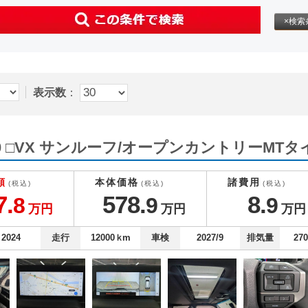
×検索
表示数
：
 □VX サンルーフ/オープンカントリーMTタイ
額
本体価格
諸費用
(税込)
(税込)
(税込)
7.
578.
8.
8
9
9
万円
万円
万円
2024
走行
12000
ｋm
車検
2027/9
排気量
27