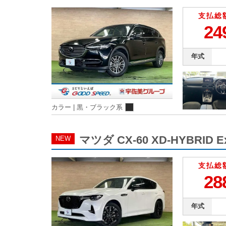
支払総
24
年式
カラー |
黒・ブラック系
マツダ CX-60 XD-HYBRID E
NEW
支払総
28
年式