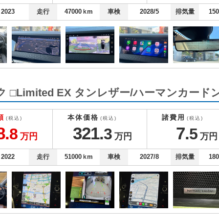
2023
走行
47000
ｋm
車検
2028/5
排気量
15
imited EX タンレザー/ハーマンカードン/Ap
額
本体価格
諸費用
(税込)
(税込)
(税込)
8.
321.
7.
8
3
5
万円
万円
万円
2022
走行
51000
ｋm
車検
2027/8
排気量
18