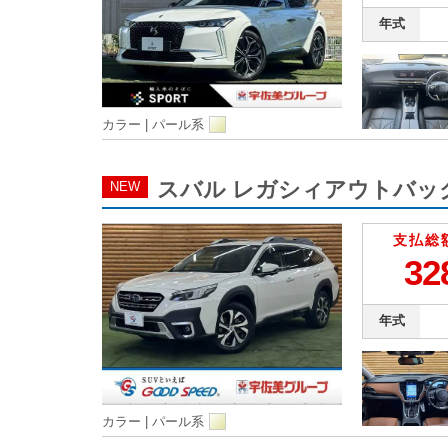
年式
カラー |
パール系
スバル レガシィアウトバック □L
NEW
支払総
32
年式
カラー |
パール系