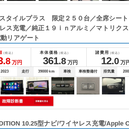
ブラックスタイルプラス 限定２５０台／全席シ
ヤレス充電／純正１９ｉｎアルミ／マトリク
電動リアゲート
額
本体価格
諸費用
(税込)
(税込)
(税込)
3.
361.
12.
8
8
0
万円
万円
万
2023
走行
39000
ｋm
車検
車検整備付
排気量
20
DITION 10.25型ナビ/ワイヤレス充電/Apple Ca