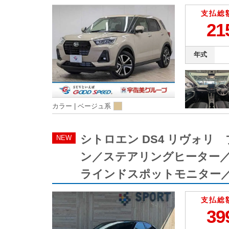
支払総
21
年式
カラー |
ベージュ系
シトロエン DS4 リヴォ
NEW
ン／ステアリングヒーター
ラインドスポットモニター
支払総
39