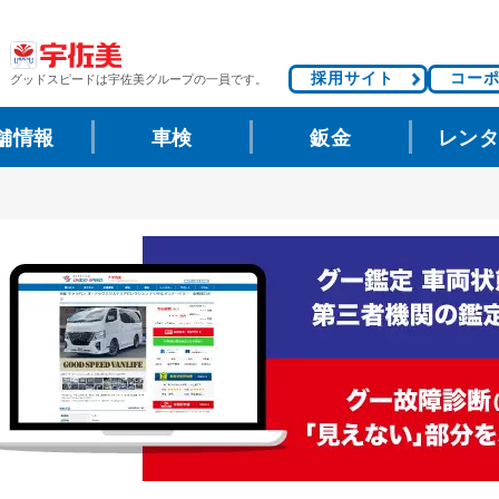
採用サイト
コー
グッドスピードは
宇佐美グループの一員です。
舗情報
車検
鈑金
レン