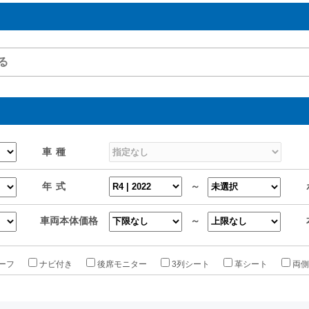
車種
年式
～
車両本体価格
～
ーフ
ナビ付き
後席モニター
3列シート
革シート
両側