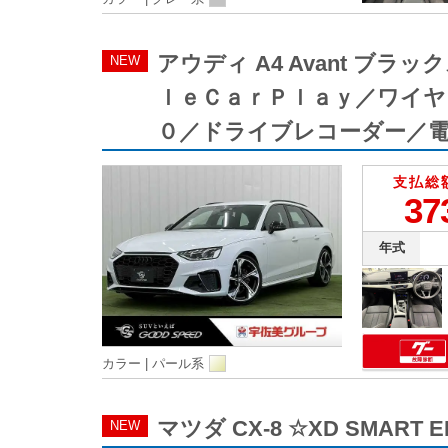
アウディ A4 Avant 
NEW
ｌｅＣａｒＰｌａｙ／ワイ
０／ドライブレコーダー／
支払総
37
年式
カラー |
パール系
マツダ CX-8 ☆XD SMART E
NEW