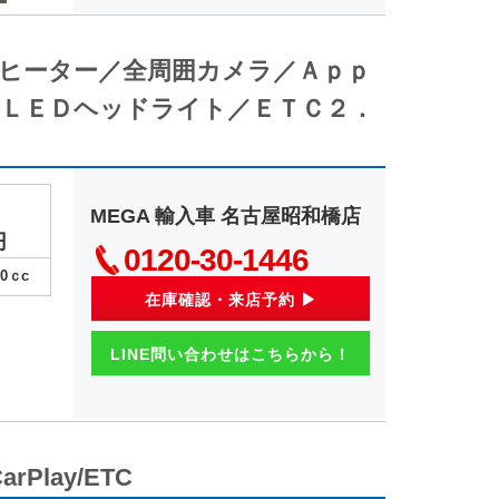
ートヒーター／全周囲カメラ／Ａｐｐ
スＬＥＤヘッドライト／ＥＴＣ２．
MEGA 輸入車 名古屋昭和橋店
円
0120‐30‐1446
00
ｃc
在庫確認・来店予約 ▶
LINE問い合わせはこちらから！
rPlay/ETC