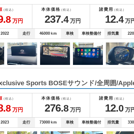
額
本体価格
諸費用
(税込)
(税込)
(税込)
9.
237.
12.
8
4
4
万円
万円
万
2022
走行
46000
ｋm
車検
車検整備付
排気量
22
xclusive Sports BOSEサウンド/全周囲/Apple
額
本体価格
諸費用
(税込)
(税込)
(税込)
8.
276.
12.
8
8
0
万円
万円
万
2023
走行
73000
ｋm
車検
車検整備付
排気量
33