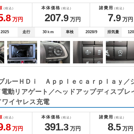
額
本体価格
諸費用
(税込)
(税込)
(税込)
5.
207.
7.
8
9
9
万円
万円
万円
2025
走行
30
ｋm
車検
2028/9
排気量
12
リ ブルーＨＤｉ Ａｐｐｌｅｃａｒｐｌａｙ
／電動リアゲート／ヘッドアップディスプレ
／ワイヤレス充電
額
本体価格
諸費用
(税込)
(税込)
(税込)
9.
391.
8.
8
3
5
万円
万円
万円