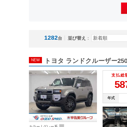
1282
並び替え
：
台
トヨタ ランドクルーザー250
NEW
支払総
58
年式
カラー |
グレー系