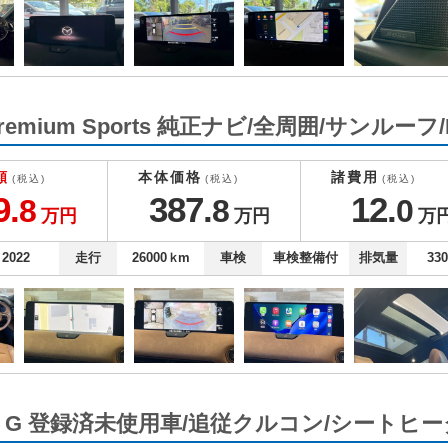
 Premium Sports 純正ナビ/全周囲/サンルーフ
額
本体価格
諸費用
(税込)
(税込)
(税込)
9.
387.
12.
8
8
0
万円
万円
万
2022
走行
26000
ｋm
車検
車検整備付
排気量
33
um G 登録済未使用車/追従クルコン/シートヒ