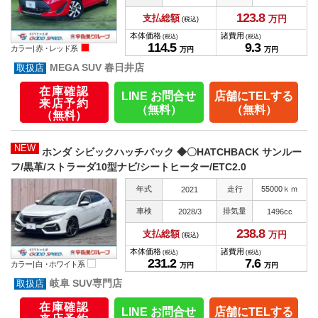
123.
8
支払総額
万円
(税込)
本体価格
諸費用
(税込)
(税込)
114.
5
9.
3
カラー |
赤・レッド系
万円
万円
MEGA SUV 春日井店
在庫確認
LINE お問合せ
店舗にTELする
来店予約
（無料）
（無料）
（無料）
NEW
ホンダ シビックハッチバック ◆〇HATCHBACK サンルー
フ/黒革/ストラーダ10型ナビ/シートヒーター/ETC2.0
年式
走行
55000ｋｍ
2021
車検
排気量
2028/3
1496cc
238.
8
支払総額
万円
(税込)
本体価格
諸費用
(税込)
(税込)
231.
2
7.
6
カラー |
白・ホワイト系
万円
万円
岐阜 SUV専門店
在庫確認
LINE お問合せ
店舗にTELする