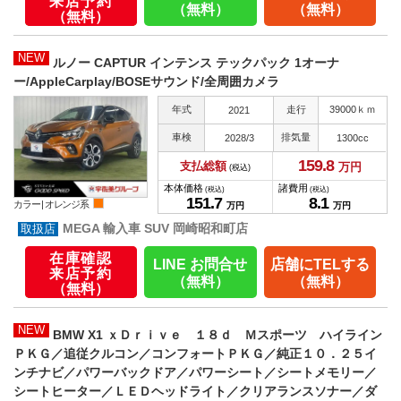
来店予約
（無料）
（無料）
（無料）
NEW
ルノー CAPTUR インテンス テックパック 1オーナ
ー/AppleCarplay/BOSEサウンド/全周囲カメラ
年式
走行
39000ｋｍ
2021
車検
排気量
2028/3
1300cc
159.
8
支払総額
万円
(税込)
本体価格
諸費用
(税込)
(税込)
151.
7
8.
1
カラー |
オレンジ系
万円
万円
MEGA 輸入車 SUV 岡崎昭和町店
在庫確認
LINE お問合せ
店舗にTELする
来店予約
（無料）
（無料）
（無料）
NEW
BMW X1 ｘＤｒｉｖｅ １８ｄ Ｍスポーツ ハイライン
ＰＫＧ／追従クルコン／コンフォートＰＫＧ／純正１０．２５イ
ンチナビ／パワーバックドア／パワーシート／シートメモリー／
シートヒーター／ＬＥＤヘッドライト／クリアランスソナー／ダ