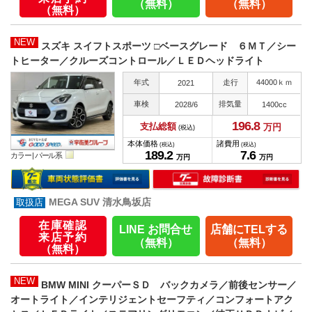
（無料）
（無料）
（無料）
NEW
スズキ スイフトスポーツ □ベースグレード ６ＭＴ／シー
トヒーター／クルーズコントロール／ＬＥＤヘッドライト
年式
走行
44000ｋｍ
2021
車検
排気量
2028/6
1400cc
196.
8
支払総額
万円
(税込)
本体価格
諸費用
(税込)
(税込)
189.
2
7.
6
カラー |
パール系
万円
万円
MEGA SUV 清水鳥坂店
在庫確認
LINE お問合せ
店舗にTELする
来店予約
（無料）
（無料）
（無料）
NEW
BMW MINI クーパーＳＤ バックカメラ／前後センサー／
オートライト／インテリジェントセーフティ／コンフォートアク