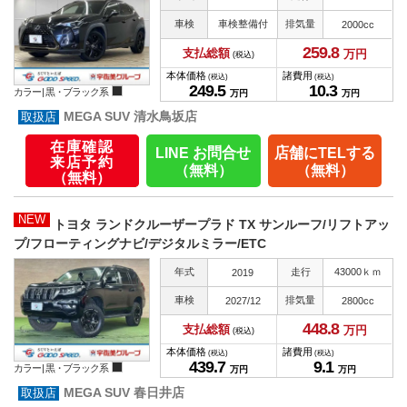
車検
車検整備付
排気量
2000cc
259.
8
支払総額
万円
(税込)
本体価格
諸費用
(税込)
(税込)
249.
5
10.
3
カラー |
黒・ブラック系
万円
万円
MEGA SUV 清水鳥坂店
在庫確認
LINE お問合せ
店舗にTELする
来店予約
（無料）
（無料）
（無料）
NEW
トヨタ ランドクルーザープラド TX サンルーフ/リフトアッ
プ/フローティングナビ/デジタルミラー/ETC
年式
走行
43000ｋｍ
2019
車検
排気量
2027/12
2800cc
448.
8
支払総額
万円
(税込)
本体価格
諸費用
(税込)
(税込)
439.
7
9.
1
カラー |
黒・ブラック系
万円
万円
MEGA SUV 春日井店