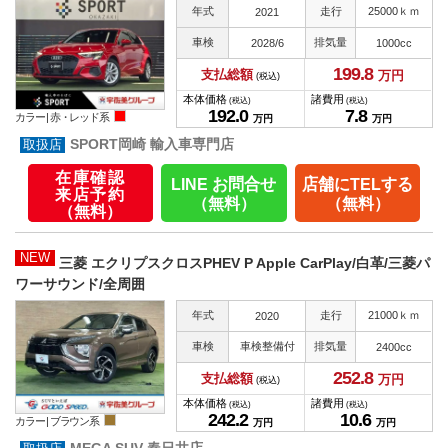
年式
走行
25000ｋｍ
2021
車検
排気量
2028/6
1000cc
199.
8
支払総額
万円
(税込)
本体価格
諸費用
(税込)
(税込)
192.
0
7.
8
カラー |
赤・レッド系
万円
万円
SPORT岡崎 輸入車専門店
在庫確認
LINE お問合せ
店舗にTELする
来店予約
（無料）
（無料）
（無料）
NEW
三菱 エクリプスクロスPHEV P Apple CarPlay/白革/三菱パ
ワーサウンド/全周囲
年式
走行
21000ｋｍ
2020
車検
車検整備付
排気量
2400cc
252.
8
支払総額
万円
(税込)
本体価格
諸費用
(税込)
(税込)
242.
2
10.
6
カラー |
ブラウン系
万円
万円