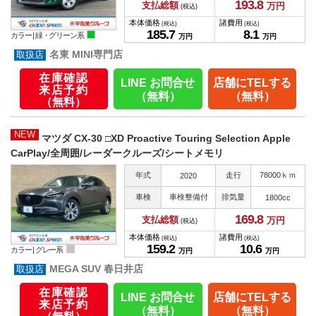
193.
8
支払総額
万円
(税込)
本体価格
諸費用
(税込)
(税込)
185.
7
8.
1
カラー |
緑・グリーン系
万円
万円
名東 MINI専門店
在庫確認
LINE お問合せ
店舗にTELする
来店予約
（無料）
（無料）
（無料）
NEW
マツダ CX-30 □XD Proactive Touring Selection Apple
CarPlay/全周囲/レーダークルーズ/シートメモリ
年式
走行
78000ｋｍ
2020
車検
車検整備付
排気量
1800cc
169.
8
支払総額
万円
(税込)
本体価格
諸費用
(税込)
(税込)
159.
2
10.
6
カラー |
グレー系
万円
万円
MEGA SUV 春日井店
在庫確認
LINE お問合せ
店舗にTELする
来店予約
（無料）
（無料）