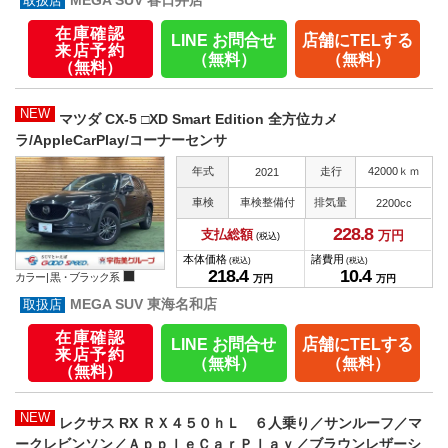
MEGA SUV 春日井店
在庫確認
LINE お問合せ
店舗にTELする
来店予約
（無料）
（無料）
（無料）
NEW
マツダ CX-5 □XD Smart Edition 全方位カメ
ラ/AppleCarPlay/コーナーセンサ
年式
走行
42000ｋｍ
2021
車検
車検整備付
排気量
2200cc
228.
8
支払総額
万円
(税込)
本体価格
諸費用
(税込)
(税込)
218.
4
10.
4
カラー |
黒・ブラック系
万円
万円
MEGA SUV 東海名和店
在庫確認
LINE お問合せ
店舗にTELする
来店予約
（無料）
（無料）
（無料）
NEW
レクサス RX ＲＸ４５０ｈＬ ６人乗り／サンルーフ／マ
ークレビンソン／ＡｐｐｌｅＣａｒＰｌａｙ／ブラウンレザーシ