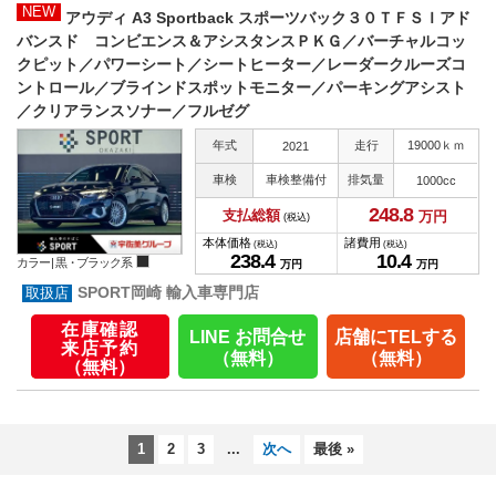
NEW
アウディ A3 Sportback スポーツバック３０ＴＦＳＩアド
バンスド コンビエンス＆アシスタンスＰＫＧ／バーチャルコッ
クピット／パワーシート／シートヒーター／レーダークルーズコ
ントロール／ブラインドスポットモニター／パーキングアシスト
／クリアランスソナー／フルゼグ
年式
走行
19000ｋｍ
2021
車検
車検整備付
排気量
1000cc
248.
8
支払総額
万円
(税込)
本体価格
諸費用
(税込)
(税込)
238.
4
10.
4
カラー |
黒・ブラック系
万円
万円
SPORT岡崎 輸入車専門店
在庫確認
LINE お問合せ
店舗にTELする
来店予約
（無料）
（無料）
（無料）
1
2
3
...
次へ
最後 »