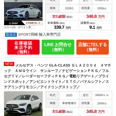
2019
車検
排気量
2028/1
2000cc
348.
8
支払総額
万円
(税込)
本体価格
諸費用
(税込)
(税込)
339.
7
9.
1
カラー |
白・ホワイト系
万円
万円
SPORT岡崎 輸入車専門店
在庫確認
LINE お問合せ
店舗にTELする
来店予約
（無料）
（無料）
（無料）
NEW
メルセデス・ベンツ GLA-CLASS ＧＬＡ２００ｄ ４マチ
ック ＡＭＧライン サンルーフ／ナビゲーションＰＫＧ／フル
セグＴＶ／レーダーセーフティＰＫＧ／電動リアゲート／ブライ
ンドスポット／アンビエントライト／ＥＴＣ／パドルシフト／ス
テアリングリモコン／アイドリングストップ／
年式
走行
50000ｋｍ
2020
車検
車検整備付
排気量
2000cc
345.
8
支払総額
万円
(税込)