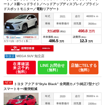
ート／３眼ヘッドライト／ヘッドアップディスプレイ／ブライン
ドスポットモニター／電動リアゲート
年式
走行
46000ｋｍ
2021
車検
車検整備付
排気量
3500cc
498.
8
支払総額
万円
(税込)
本体価格
諸費用
(税込)
(税込)
486.
5
12.
3
カラー |
白・ホワイト系
万円
万円
MEGA SUV 知立店
在庫確認
LINE お問合せ
店舗にTELする
来店予約
（無料）
（無料）
（無料）
NEW
トヨタ アクア S“Style Black” 全周囲カメラ/純正7型ナビ/
スマートキー/衝突軽減
年式
走行
35000ｋｍ
2020
車検
車検整備付
排気量
1500cc