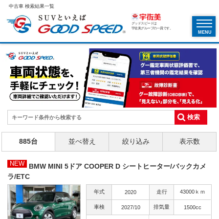
中古車 検索結果一覧
グッドスピードは
宇佐美グループの一員です。
MENU
885台
並べ替え
絞り込み
表示数
NEW
BMW MINI 5ドア COOPER D シートヒーター/バックカメ
ラ/ETC
年式
走行
43000ｋｍ
2020
車検
排気量
2027/10
1500cc