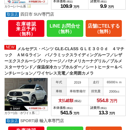
本体価格
諸費用
(税込)
(税込)
109.
9
9.
9
カラー |
パール系
万円
万円
四日市 SUV専門店
在庫確認
LINE お問合せ
店舗にTELする
来店予約
（無料）
（無料）
（無料）
NEW
メルセデス・ベンツ GLE-CLASS ＧＬＥ３００ｄ ４マチ
ック ＡＭＧライン パノラミックスライディングルーフ／レザ
ーエクスクルーシブパッケージ／パナメリカーナグリル／ブルメ
スターサウンド／保温保冷カップホルダー／シートヒーター＆ベ
ンチレーション／ワイヤレス充電／全周囲カメラ
年式
走行
65000ｋｍ
2019
車検
車検整備付
排気量
2000cc
554.
8
支払総額
万円
(税込)
本体価格
諸費用
(税込)
(税込)
541.
5
13.
3
カラー |
白・ホワイト系
万円
万円
SPORT緑 輸入車専門店