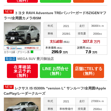
（無料）
NEW
トヨタ RAV4 Adventure TRDバンパーガード/5ZIGENマフ
ラー/全周囲カメラ/BSM
年式
走行
36000ｋｍ
2021
車検
排気量
2028/1
2000cc
307.
8
支払総額
万円
(税込)
本体価格
諸費用
(税込)
(税込)
299.
9
7.
9
カラー |
緑・グリーン系
万円
万円
MEGA SUV 豊川御油店
在庫確認
LINE お問合せ
店舗にTELする
来店予約
（無料）
（無料）
（無料）
NEW
レクサス IS IS300h “version L” サンルーフ/全周囲/Apple
CarPlay/レーダークルーズ
年式
走行
27000ｋｍ
2021
車検
車検整備付
排気量
2500cc