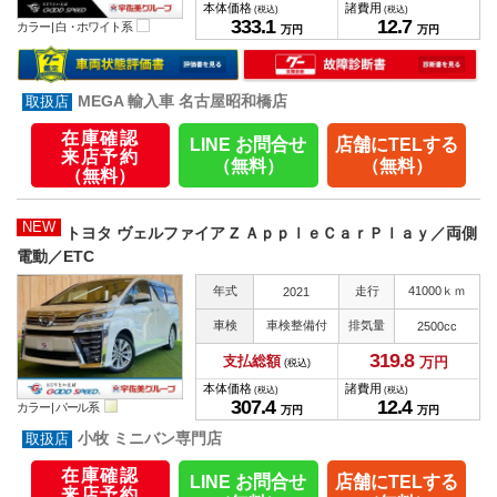
本体価格
諸費用
(税込)
(税込)
333.
1
12.
7
カラー |
白・ホワイト系
万円
万円
MEGA 輸入車 名古屋昭和橋店
在庫確認
LINE お問合せ
店舗にTELする
来店予約
（無料）
（無料）
（無料）
NEW
トヨタ ヴェルファイア Z ＡｐｐｌｅＣａｒＰｌａｙ／両側
電動／ETC
年式
走行
41000ｋｍ
2021
車検
車検整備付
排気量
2500cc
319.
8
支払総額
万円
(税込)
本体価格
諸費用
(税込)
(税込)
307.
4
12.
4
カラー |
パール系
万円
万円
小牧 ミニバン専門店
在庫確認
LINE お問合せ
店舗にTELする
来店予約