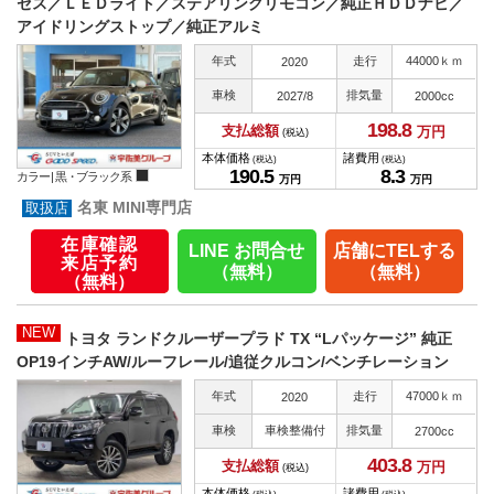
セス／ＬＥＤライト／ステアリングリモコン／純正ＨＤＤナビ／
アイドリングストップ／純正アルミ
年式
走行
44000ｋｍ
2020
車検
排気量
2027/8
2000cc
198.
8
支払総額
万円
(税込)
本体価格
諸費用
(税込)
(税込)
190.
5
8.
3
カラー |
黒・ブラック系
万円
万円
名東 MINI専門店
在庫確認
LINE お問合せ
店舗にTELする
来店予約
（無料）
（無料）
（無料）
NEW
トヨタ ランドクルーザープラド TX “Lパッケージ” 純正
OP19インチAW/ルーフレール/追従クルコン/ベンチレーション
年式
走行
47000ｋｍ
2020
車検
車検整備付
排気量
2700cc
403.
8
支払総額
万円
(税込)
本体価格
諸費用