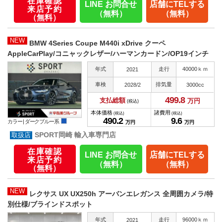
在庫確認
LINE お問合せ
店舗にTELする
来店予約
（無料）
（無料）
（無料）
NEW
BMW 4Series Coupe M440i xDrive クーペ
AppleCarPlay/コニャックレザー/ハーマンカードン/OP19インチ
年式
走行
40000ｋｍ
2021
車検
排気量
2028/2
3000cc
499.
8
支払総額
万円
(税込)
本体価格
諸費用
(税込)
(税込)
490.
2
9.
6
カラー |
ダークブルー系
万円
万円
SPORT岡崎 輸入車専門店
在庫確認
LINE お問合せ
店舗にTELする
来店予約
（無料）
（無料）
（無料）
NEW
レクサス UX UX250h アーバンエレガンス 全周囲カメラ/特
別仕様/ブラインドスポット
年式
走行
96000ｋｍ
2021