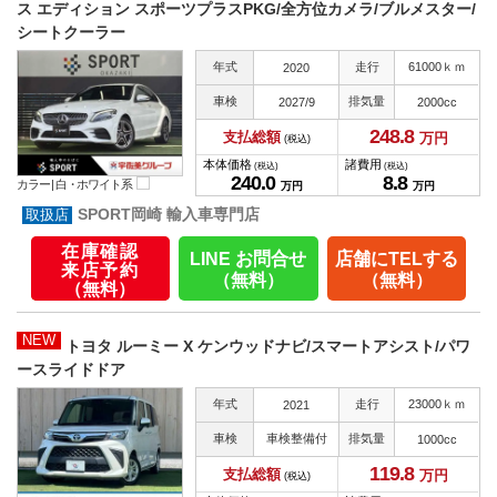
ス エディション スポーツプラスPKG/全方位カメラ/ブルメスター/
シートクーラー
年式
走行
61000ｋｍ
2020
車検
排気量
2027/9
2000cc
248.
8
支払総額
万円
(税込)
本体価格
諸費用
(税込)
(税込)
240.
0
8.
8
カラー |
白・ホワイト系
万円
万円
SPORT岡崎 輸入車専門店
在庫確認
LINE お問合せ
店舗にTELする
来店予約
（無料）
（無料）
（無料）
NEW
トヨタ ルーミー X ケンウッドナビ/スマートアシスト/パワ
ースライドドア
年式
走行
23000ｋｍ
2021
車検
車検整備付
排気量
1000cc
119.
8
支払総額
万円
(税込)