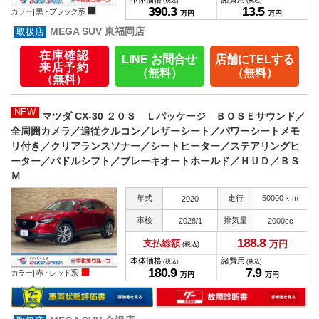
(税込)
(税込)
390.
3
13.
5
カラー |
黒・ブラック系
万円
万円
MEGA SUV 東福岡店
在庫確認
LINE お問合せ
店舗にTELする
来店予約
（無料）
（無料）
（無料）
NEW
マツダ CX-30 ２０Ｓ Ｌパッケージ ＢＯＳＥサウンド／
全周囲カメラ／追従クルコン／レザーシート／パワーシートメモ
リ付き／クリアランスソナー／シートヒーター／ステアリングヒ
ーター／パドルシフト／ブレーキオートホールド／ＨＵＤ／ＢＳ
Ｍ
年式
走行
50000ｋｍ
2020
車検
排気量
2028/1
2000cc
188.
8
支払総額
万円
(税込)
本体価格
諸費用
(税込)
(税込)
180.
9
7.
9
カラー |
赤・レッド系
万円
万円