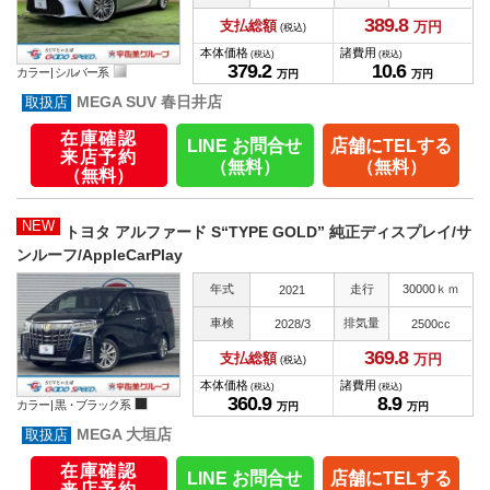
389.
8
支払総額
万円
(税込)
本体価格
諸費用
(税込)
(税込)
379.
2
10.
6
カラー |
シルバー系
万円
万円
MEGA SUV 春日井店
在庫確認
LINE お問合せ
店舗にTELする
来店予約
（無料）
（無料）
（無料）
NEW
トヨタ アルファード S“TYPE GOLD” 純正ディスプレイ/サ
ンルーフ/AppleCarPlay
年式
走行
30000ｋｍ
2021
車検
排気量
2028/3
2500cc
369.
8
支払総額
万円
(税込)
本体価格
諸費用
(税込)
(税込)
360.
9
8.
9
カラー |
黒・ブラック系
万円
万円
MEGA 大垣店
在庫確認
LINE お問合せ
店舗にTELする
来店予約