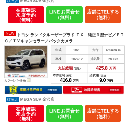
MEGA SUV 金沢店
在庫確認
LINE お問合せ
店舗にTELする
来店予約
（無料）
（無料）
（無料）
NEW
トヨタ ランドクルーザープラド ＴＸ 純正９型ナビ／ＥＴ
Ｃ／ＴＶキャンセラー／バックカメラ
年式
走行
65000ｋｍ
2020
車検
排気量
2027/12
2800cc
425.
8
支払総額
万円
(税込)
本体価格
諸費用
(税込)
(税込)
416.
8
9.
0
カラー |
パール系
万円
万円
MEGA SUV 金沢店
在庫確認
LINE お問合せ
店舗にTELする
来店予約
（無料）
（無料）
（無料）