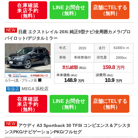
在庫確認
LINE お問合せ
店舗にTELする
来店予約
（無料）
（無料）
（無料）
NEW
日産 エクストレイル 20Xi 純正9型ナビ/全周囲カメラ/プロ
パイロット/デジタルミラー
年式
走行
41000ｋｍ
2019
車検
車検整備付
排気量
2000cc
159.
8
支払総額
万円
(税込)
本体価格
諸費用
(税込)
(税込)
148.
9
10.
9
カラー |
黒・ブラック系
万円
万円
MEGA 浜松店
在庫確認
LINE お問合せ
店舗にTELする
来店予約
（無料）
（無料）
（無料）
NEW
アウディ A3 Sportback 30 TFSI コンビエンス＆アシスタ
ンスPKG/ナビゲーションPKG/フルセグ