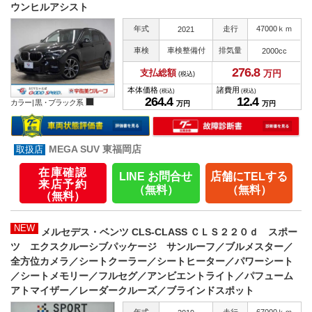
ウンヒルアシスト
年式
走行
47000ｋｍ
2021
車検
車検整備付
排気量
2000cc
276.
8
支払総額
万円
(税込)
本体価格
諸費用
(税込)
(税込)
264.
4
12.
4
カラー |
黒・ブラック系
万円
万円
MEGA SUV 東福岡店
在庫確認
LINE お問合せ
店舗にTELする
来店予約
（無料）
（無料）
（無料）
NEW
メルセデス・ベンツ CLS-CLASS ＣＬＳ２２０ｄ スポー
ツ エクスクルーシブパッケージ サンルーフ／ブルメスター／
全方位カメラ／シートクーラー／シートヒーター／パワーシート
／シートメモリー／フルセグ／アンビエントライト／パフューム
アトマイザー／レーダークルーズ／ブラインドスポット
年式
走行
67000ｋｍ