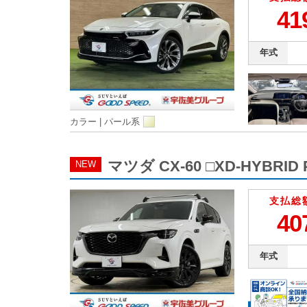
41
年式
カラー |
パール系
マツダ CX-60 □XD-HYBR
NEW
支払総
40
年式