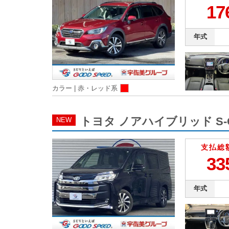
17
年式
カラー |
赤・レッド系
トヨタ ノアハイブリッド S-G
NEW
支払総
33
年式