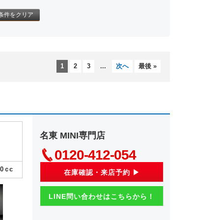
条件をクリア
1
2
3
...
次へ
最後 »
名東 MINI専門店
0120-412-054
00
ｃc
在庫確認・来店予約 ▶
LINE問い合わせはこちらから！