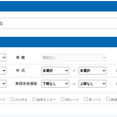
車種
年式
～
車両本体価格
～
ーフ
ナビ付き
後席モニター
3列シート
革シート
両側