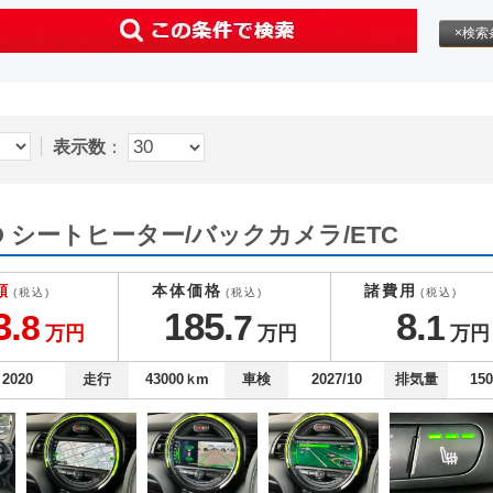
×検索
表示数
：
ER D シートヒーター/バックカメラ/ETC
額
本体価格
諸費用
(税込)
(税込)
(税込)
3.
185.
8.
8
7
1
万円
万円
万円
2020
走行
43000
ｋm
車検
2027/10
排気量
15