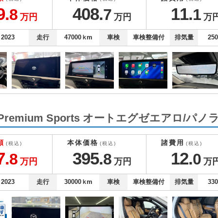
9.
408.
11.
8
7
1
万円
万円
万
2023
走行
47000
ｋm
車検
車検整備付
排気量
25
ID Premium Sports オートエグゼエアロ/
額
本体価格
諸費用
(税込)
(税込)
(税込)
7.
395.
12.
8
8
0
万円
万円
万
2023
走行
30000
ｋm
車検
車検整備付
排気量
33