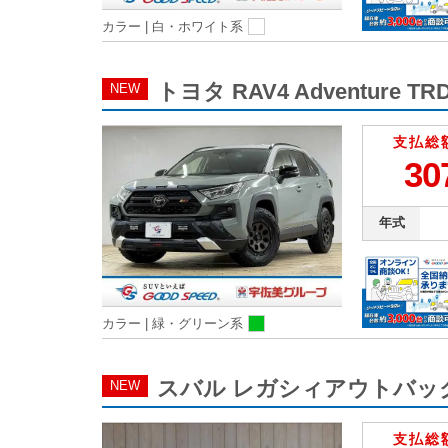
カラー |
白・ホワイト系
トヨタ RAV4 Adventur
NEW
支払総
30
年式
カラー |
緑・グリーン系
スバル レガシィアウトバック 
NEW
支払総