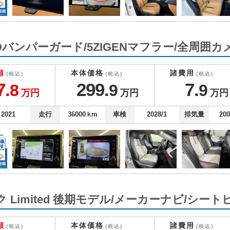
e TRDバンパーガード/5ZIGENマフラー/全周囲カ
額
本体価格
諸費用
(税込)
(税込)
(税込)
7.
299.
7.
8
9
9
万円
万円
万円
2021
走行
36000
ｋm
車検
2028/1
排気量
20
Limited 後期モデル/メーカーナビ/シー
額
本体価格
諸費用
(税込)
(税込)
(税込)