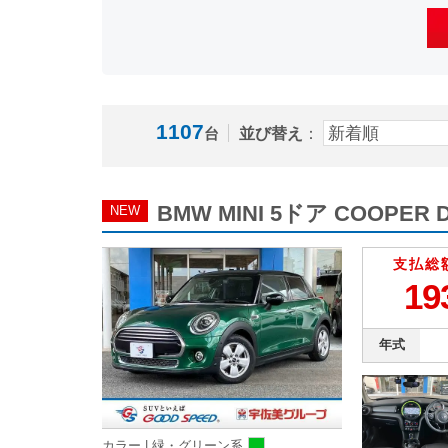
1107
並び替え
：
台
BMW MINI 5ドア COOP
NEW
支払総
19
年式
カラー |
緑・グリーン系