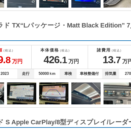
X“Lパッケージ・Matt Black Editio
額
本体価格
諸費用
(税込)
(税込)
(税込)
9.
426.
13.
8
1
7
万円
万円
万
2023
走行
50000
ｋm
車検
車検整備付
排気量
27
 Apple CarPlay/8型ディスプレイ/レーダ