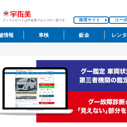
採用サイト
コー
グッドスピードは
宇佐美グループの一員です。
舗情報
車検
鈑金
レン