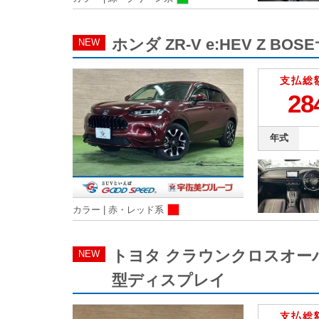
ホンダ ZR-V e:HEV Z BO
NEW
支払総
28
年式
カラー |
赤・レッド系
トヨタ クラウンクロスオーバー G 
NEW
型ディスプレイ
支払総