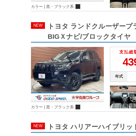
カラー |
黒・ブラック系
トヨタ ランドクルーザープラド T
NEW
BIGＸナビ/ブロックタイヤ
支払総
43
年式
カラー |
黒・ブラック系
トヨタ ハリアーハイブリッド S
NEW