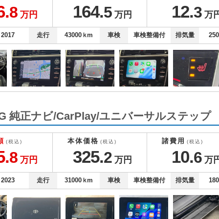
6.
164.
12.
8
5
3
万円
万円
万
2017
走行
43000
ｋm
車検
車検整備付
排気量
25
 純正ナビ/CarPlay/ユニバーサルステップ
額
本体価格
諸費用
(税込)
(税込)
(税込)
5.
325.
10.
8
2
6
万円
万円
万
2023
走行
31000
ｋm
車検
車検整備付
排気量
18