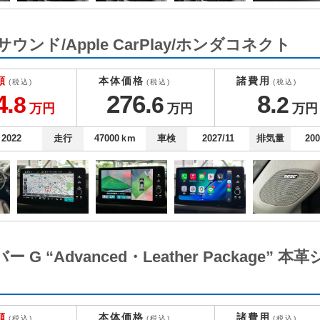
SEサウンド/Apple CarPlay/ホンダコネクト
額
本体価格
諸費用
(税込)
(税込)
(税込)
4.
276.
8.
8
6
2
万円
万円
万円
2022
走行
47000
ｋm
車検
2027/11
排気量
20
“Advanced・Leather Package” 
額
本体価格
諸費用
(税込)
(税込)
(税込)