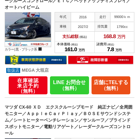
ークルーズコントロール／ＥＴＣ／ヘッドアップディスプレイ／
オートハイビーム
年式
走行
99000ｋｍ
2016
車検
排気量
2027/2
1790cc
168.
8
支払総額
万円
(税込)
本体価格
諸費用
(税込)
(税込)
161.
0
7.
8
カラー |
黒・ブラック系
万円
万円
MEGA 大垣店
在庫確認
LINE お問合せ
店舗にTELする
来店予約
（無料）
（無料）
（無料）
マツダ CX-60 ＸＤ エクスクルーシブモード 純正ナビ／全周囲
モニター／ＡｐｐｌｅＣａｒＰｌａｙ／ＢＯＳＥサウンドシステ
ム／シートヒーターベンチレーション／サンルーフ／ブラインド
スポットモニター／電動リアゲート／レーダークルーズコントロ
ール