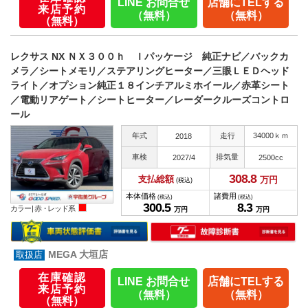
LINE お問合せ
店舗にTELする
来店予約
（無料）
（無料）
（無料）
レクサス NX ＮＸ３００ｈ Ｉパッケージ 純正ナビ／バックカ
メラ／シートメモリ／ステアリングヒーター／三眼ＬＥＤヘッド
ライト／オプション純正１８インチアルミホイール／赤革シート
／電動リアゲート／シートヒーター／レーダークルーズコントロ
ール
年式
走行
34000ｋｍ
2018
車検
排気量
2027/4
2500cc
308.
8
支払総額
万円
(税込)
本体価格
諸費用
(税込)
(税込)
300.
5
8.
3
カラー |
赤・レッド系
万円
万円
MEGA 大垣店
在庫確認
LINE お問合せ
店舗にTELする
来店予約
（無料）
（無料）
（無料）