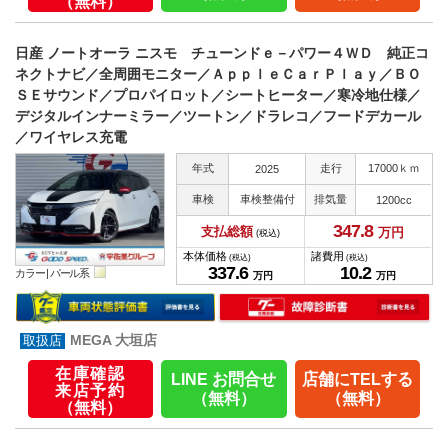
（無料）
日産 ノートオーラ ニスモ チューンドｅ－パワー４ＷＤ 純正コ
ネクトナビ／全周囲モニター／ＡｐｐｌｅＣａｒＰｌａｙ／ＢＯ
ＳＥサウンド／プロパイロット／シートヒーター／寒冷地仕様／
デジタルインナーミラー／ツートン／ドラレコ／フードデカール
／ワイヤレス充電
年式
走行
17000ｋｍ
2025
車検
車検整備付
排気量
1200cc
347.
8
支払総額
万円
(税込)
本体価格
諸費用
(税込)
(税込)
337.
6
10.
2
カラー |
パール系
万円
万円
MEGA 大垣店
在庫確認
LINE お問合せ
店舗にTELする
来店予約
（無料）
（無料）
（無料）