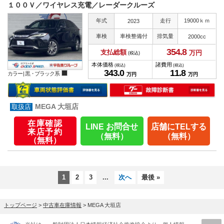
１００Ｖ／ワイヤレス充電／レーダークルーズ
年式
走行
19000ｋｍ
2023
車検
車検整備付
排気量
2000cc
354.
8
支払総額
万円
(税込)
本体価格
諸費用
(税込)
(税込)
343.
0
11.
8
カラー |
黒・ブラック系
万円
万円
MEGA 大垣店
在庫確認
LINE お問合せ
店舗にTELする
来店予約
（無料）
（無料）
（無料）
1
2
3
...
次へ
最後 »
トップページ
>
中古車在庫情報
>
MEGA 大垣店