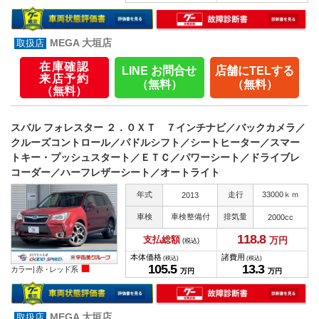
MEGA 大垣店
在庫確認
LINE お問合せ
店舗にTELする
来店予約
（無料）
（無料）
（無料）
スバル フォレスター ２．０ＸＴ ７インチナビ／バックカメラ／
クルーズコントロール／パドルシフト／シートヒーター／スマー
トキー・プッシュスタート／ＥＴＣ／パワーシート／ドライブレ
コーダー／ハーフレザーシート／オートライト
年式
走行
33000ｋｍ
2013
車検
車検整備付
排気量
2000cc
118.
8
支払総額
万円
(税込)
本体価格
諸費用
(税込)
(税込)
105.
5
13.
3
カラー |
赤・レッド系
万円
万円
MEGA 大垣店