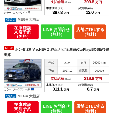
399.
8
支払総額
万円
(税込)
本体価格
諸費用
(税込)
(税込)
387.
8
12.
0
カラー |
白・ホワイト系
万円
万円
MEGA 大垣店
在庫確認
LINE お問合せ
店舗にTELする
来店予約
（無料）
（無料）
（無料）
NEW
ホンダ ZR-V e:HEV Z 純正ナビ/全周囲/CarPlay/BOSE/後退
出庫
年式
走行
26000ｋｍ
2024
車検
排気量
2027/12
2000cc
319.
8
支払総額
万円
(税込)
本体価格
諸費用
(税込)
(税込)
311.
1
8.
7
カラー |
ダークブルー系
万円
万円
MEGA 大垣店
在庫確認
LINE お問合せ
店舗にTELする
来店予約
（無料）
（無料）