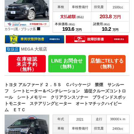
車検
車検整備付
排気量
1500cc
203.
8
支払総額
万円
(税込)
本体価格
諸費用
(税込)
(税込)
193.
6
10.
2
カラー |
黒・ブラック系
万円
万円
MEGA 大垣店
在庫確認
LINE お問合せ
店舗にTELする
来店予約
（無料）
（無料）
（無料）
トヨタ アルファード ２．５Ｓ Ｃパッケージ 禁煙 サンルー
フ シートヒーター＆ベンチレーション 追従クルーズコントロ
ール シートメモリー クリアランスソナー ブラインドスポッ
トモニター ステアリングヒーター オートマチックハイビー
ム ＥＴＣ
年式
走行
38000ｋｍ
2021
車検
車検整備付
排気量
2493cc