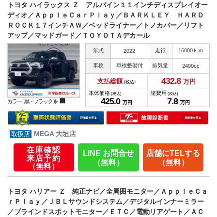
トヨタ ハイラックス Ｚ アルパイン１１インチディスプレイオー
ディオ／ＡｐｐｌｅＣａｒＰｌａｙ／ＢＡＲＫＬＥＹ ＨＡＲＤ
ＲＯＣＫ１７インチＡＷ／ベッドライナー／トノカバー／リフト
アップ／マッドガード／ＴＯＹＯＴＡデカール
年式
走行
16000ｋｍ
2022
車検
車検整備付
排気量
2400cc
432.
8
支払総額
万円
(税込)
本体価格
諸費用
(税込)
(税込)
425.
0
7.
8
カラー |
黒・ブラック系
万円
万円
MEGA 大垣店
在庫確認
LINE お問合せ
店舗にTELする
来店予約
（無料）
（無料）
（無料）
トヨタ ハリアー Ｚ 純正ナビ／全周囲モニター／ＡｐｐｌｅＣａ
ｒＰｌａｙ／ＪＢＬサウンドシステム／デジタルインナーミラー
／ブラインドスポットモニター／ＥＴＣ／電動リアゲート／ＡＣ