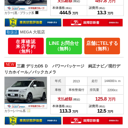
457.
8
支払総額
万円
(税込)
本体価格
諸費用
(税込)
(税込)
444.
5
13.
3
カラー |
黒・ブラック系
万円
万円
MEGA 大垣店
在庫確認
LINE お問合せ
店舗にTELする
来店予約
（無料）
（無料）
（無料）
NEW
三菱 デリカD5 Ｄ パワーパッケージ 純正ナビ／現行デ
リカホイール／バックカメラ
年式
走行
144000ｋｍ
2013
車検
車検整備付
排気量
2200cc
125.
8
支払総額
万円
(税込)
本体価格
諸費用
(税込)
(税込)
113.
3
12.
5
カラー |
パール系
万円
万円