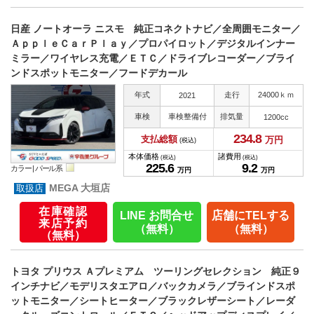
日産 ノートオーラ ニスモ 純正コネクトナビ／全周囲モニター／
ＡｐｐｌｅＣａｒＰｌａｙ／プロパイロット／デジタルインナー
ミラー／ワイヤレス充電／ＥＴＣ／ドライブレコーダー／ブライ
ンドスポットモニター／フードデカール
年式
走行
24000ｋｍ
2021
車検
車検整備付
排気量
1200cc
234.
8
支払総額
万円
(税込)
本体価格
諸費用
(税込)
(税込)
225.
6
9.
2
カラー |
パール系
万円
万円
MEGA 大垣店
在庫確認
LINE お問合せ
店舗にTELする
来店予約
（無料）
（無料）
（無料）
トヨタ プリウス Ａプレミアム ツーリングセレクション 純正９
インチナビ／モデリスタエアロ／バックカメラ／ブラインドスポ
ットモニター／シートヒーター／ブラックレザーシート／レーダ