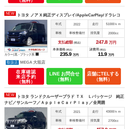
（無料）
NEW
トヨタ ノア X 純正ディスプレイ/AppleCarPlay/ドラレコ
年式
走行
51000ｋｍ
2022
車検
車検整備付
排気量
2000cc
247.
8
支払総額
万円
(税込)
本体価格
諸費用
(税込)
(税込)
235.
9
11.
9
カラー |
黒・ブラック系
万円
万円
MEGA 大垣店
在庫確認
LINE お問合せ
店舗にTELする
来店予約
（無料）
（無料）
（無料）
NEW
トヨタ ランドクルーザープラド ＴＸ Ｌパッケージ 純正
ナビ／サンルーフ／ＡｐｐｌｅＣａｒＰｌａｙ／全周囲
年式
走行
43000ｋｍ
2021
車検
車検整備付
排気量
2700cc