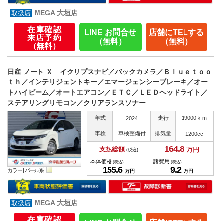
MEGA 大垣店
在庫確認
LINE お問合せ
店舗にTELする
来店予約
（無料）
（無料）
（無料）
日産 ノート Ｘ イクリプスナビ／バックカメラ／Ｂｌｕｅｔｏｏ
ｔｈ／インテリジェントキー／エマージェンシーブレーキ／オー
トハイビーム／オートエアコン／ＥＴＣ／ＬＥＤヘッドライト／
ステアリングリモコン／クリアランスソナー
年式
走行
19000ｋｍ
2024
車検
車検整備付
排気量
1200cc
164.
8
支払総額
万円
(税込)
本体価格
諸費用
(税込)
(税込)
155.
6
9.
2
カラー |
パール系
万円
万円
MEGA 大垣店
在庫確認