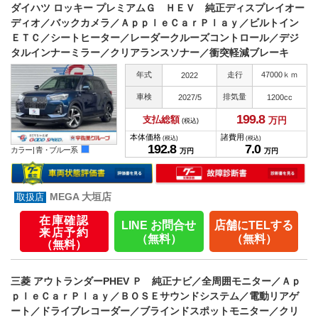
ダイハツ ロッキー プレミアムＧ ＨＥＶ 純正ディスプレイオー
ディオ／バックカメラ／ＡｐｐｌｅＣａｒＰｌａｙ／ビルトイン
ＥＴＣ／シートヒーター／レーダークルーズコントロール／デジ
タルインナーミラー／クリアランスソナー／衝突軽減ブレーキ
年式
走行
47000ｋｍ
2022
車検
排気量
2027/5
1200cc
199.
8
支払総額
万円
(税込)
本体価格
諸費用
(税込)
(税込)
192.
8
7.
0
カラー |
青・ブルー系
万円
万円
MEGA 大垣店
在庫確認
LINE お問合せ
店舗にTELする
来店予約
（無料）
（無料）
（無料）
三菱 アウトランダーPHEV Ｐ 純正ナビ／全周囲モニター／Ａｐ
ｐｌｅＣａｒＰｌａｙ／ＢＯＳＥサウンドシステム／電動リアゲ
ート／ドライブレコーダー／ブラインドスポットモニター／クリ