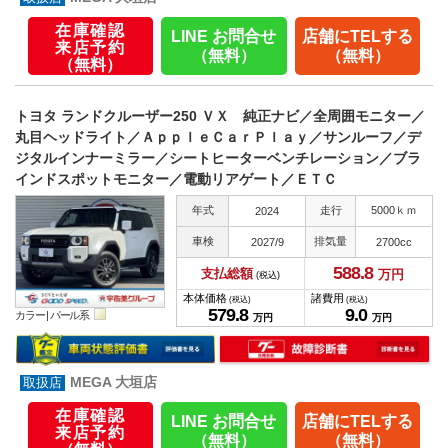
在庫確認
LINE お問合せ
店舗にTELする
来店予約
（無料）
（無料）
（無料）
トヨタ ランドクルーザー250 ＶＸ 純正ナビ／全周囲モニター／
丸目ヘッドライト／ＡｐｐｌｅＣａｒＰｌａｙ／サンルーフ／デ
ジタルインナーミラー／シートヒーターベンチレーション／ブラ
インドスポットモニター／電動リアゲート／ＥＴＣ
年式
走行
5000ｋｍ
2024
車検
排気量
2027/9
2700cc
588.
8
支払総額
万円
(税込)
本体価格
諸費用
(税込)
(税込)
579.
8
9.
0
カラー |
パール系
万円
万円
MEGA 大垣店
在庫確認
LINE お問合せ
店舗にTELする
来店予約
（無料）
（無料）