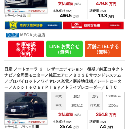
479.
8
支払総額
万円
(税込)
本体価格
諸費用
(税込)
(税込)
466.
5
13.
3
カラー |
パール系
万円
万円
MEGA 大垣店
在庫確認
LINE お問合せ
店舗にTELする
来店予約
（無料）
（無料）
（無料）
日産 ノートオーラ Ｇ レザーエディション 後期／純正コネクト
ナビ／全周囲モニター／純正エアロ／ＢＯＳＥサウンドシステム
／プロパイロット／ワイヤレス充電／寒冷地仕様／シートヒータ
ー／ＡｐｐｌｅＣａｒＰｌａｙ／ドライブレコーダー／ＥＴＣ
年式
走行
16000ｋｍ
2024
車検
排気量
2027/12
1200cc
264.
8
支払総額
万円
(税込)
本体価格
諸費用
(税込)
(税込)
257.
4
7.
4
カラー |
黒・ブラック系
万円
万円