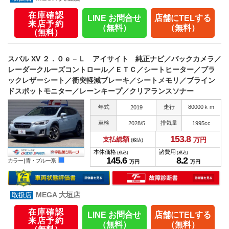
在庫確認
LINE お問合せ
店舗にTELする
来店予約
（無料）
（無料）
（無料）
スバル XV ２．０ｅ－Ｌ アイサイト 純正ナビ／バックカメラ／
レーダークルーズコントロール／ＥＴＣ／シートヒーター／ブラ
ックレザーシート／衝突軽減ブレーキ／シートメモリ／ブライン
ドスポットモニター／レーンキープ／クリアランスソナー
年式
走行
80000ｋｍ
2019
車検
排気量
2028/5
1995cc
153.
8
支払総額
万円
(税込)
本体価格
諸費用
(税込)
(税込)
145.
6
8.
2
カラー |
青・ブルー系
万円
万円
MEGA 大垣店
在庫確認
LINE お問合せ
店舗にTELする
来店予約
（無料）
（無料）
（無料）