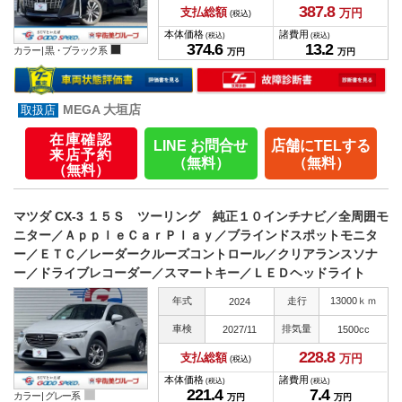
387.
8
支払総額
万円
(税込)
本体価格
諸費用
(税込)
(税込)
374.
6
13.
2
カラー |
黒・ブラック系
万円
万円
MEGA 大垣店
在庫確認
LINE お問合せ
店舗にTELする
来店予約
（無料）
（無料）
（無料）
マツダ CX-3 １５Ｓ ツーリング 純正１０インチナビ／全周囲モ
ニター／ＡｐｐｌｅＣａｒＰｌａｙ／ブラインドスポットモニタ
ー／ＥＴＣ／レーダークルーズコントロール／クリアランスソナ
ー／ドライブレコーダー／スマートキー／ＬＥＤヘッドライト
年式
走行
13000ｋｍ
2024
車検
排気量
2027/11
1500cc
228.
8
支払総額
万円
(税込)
本体価格
諸費用
(税込)
(税込)
221.
4
7.
4
カラー |
グレー系
万円
万円