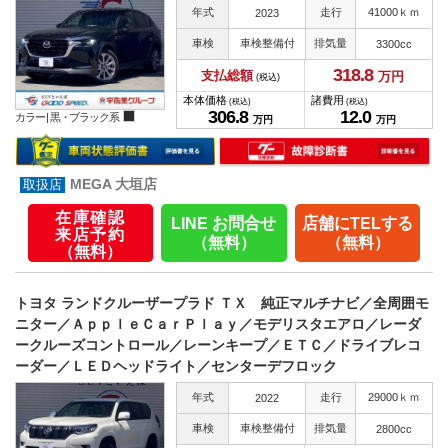
年式
走行
41000ｋｍ
2023
車検
車検整備付
排気量
3300cc
318.
8
支払総額
万円
(税込)
本体価格
諸費用
(税込)
(税込)
306.
8
12.
0
カラー |
黒・ブラック系
万円
万円
MEGA 大垣店
在庫確認
LINE お問合せ
店舗にTELする
来店予約
（無料）
（無料）
（無料）
トヨタ ランドクルーザープラド ＴＸ 純正マルチナビ／全周囲モ
ニター／ＡｐｐｌｅＣａｒＰｌａｙ／モデリスタエアロ／レーダ
ークルーズコントロール／レーンキープ／ＥＴＣ／ドライブレコ
ーダー／ＬＥＤヘッドライト／センターデフロック
年式
走行
29000ｋｍ
2022
車検
車検整備付
排気量
2800cc