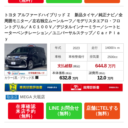
トヨタ アルファードハイブリッド Ｚ 新品タイヤ／純正ナビ／全
周囲モニター／左右独立ムーンルーフ／モデリスタエアロ・フロ
ントグリル／ＡＣ１００Ｖ／デジタルインナーミラー／シートヒ
ーターベンチレーション／ユニバーサルステップ／ＣａｒＰｌａ
ｙ
年式
走行
14000ｋｍ
2023
車検
車検整備付
排気量
2500cc
644.
8
支払総額
万円
(税込)
本体価格
諸費用
(税込)
(税込)
632.
8
12.
0
カラー |
黒・ブラック系
万円
万円
MEGA 大垣店
在庫確認
LINE お問合せ
店舗にTELする
来店予約
（無料）
（無料）
（無料）