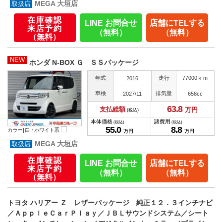
MEGA 大垣店
在庫確認
LINE お問合せ
店舗にTELする
来店予約
（無料）
（無料）
（無料）
NEW
ホンダ N-BOX Ｇ ＳＳパッケージ
年式
走行
77000ｋｍ
2016
車検
排気量
2027/11
658cc
63.
8
支払総額
万円
(税込)
本体価格
諸費用
(税込)
(税込)
55.
0
8.
8
カラー |
白・ホワイト系
万円
万円
MEGA 大垣店
在庫確認
LINE お問合せ
店舗にTELする
来店予約
（無料）
（無料）
（無料）
トヨタ ハリアー Ｚ レザーパッケージ 純正１２．３インチナビ
／ＡｐｐｌｅＣａｒＰｌａｙ／ＪＢＬサウンドシステム／シート