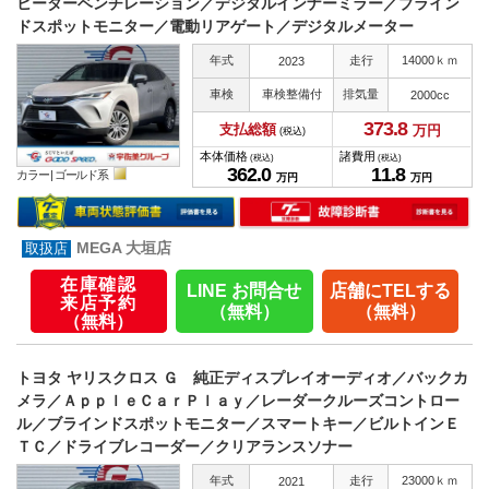
ヒーターベンチレーション／デジタルインナーミラー／ブライン
ドスポットモニター／電動リアゲート／デジタルメーター
年式
走行
14000ｋｍ
2023
車検
車検整備付
排気量
2000cc
373.
8
支払総額
万円
(税込)
本体価格
諸費用
(税込)
(税込)
362.
0
11.
8
カラー |
ゴールド系
万円
万円
MEGA 大垣店
在庫確認
LINE お問合せ
店舗にTELする
来店予約
（無料）
（無料）
（無料）
トヨタ ヤリスクロス Ｇ 純正ディスプレイオーディオ／バックカ
メラ／ＡｐｐｌｅＣａｒＰｌａｙ／レーダークルーズコントロー
ル／ブラインドスポットモニター／スマートキー／ビルトインＥ
ＴＣ／ドライブレコーダー／クリアランスソナー
年式
走行
23000ｋｍ
2021