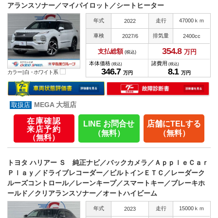
アランスソナー／マイパイロット／シートヒーター
年式
走行
47000ｋｍ
2022
車検
排気量
2027/6
2400cc
354.
8
支払総額
万円
(税込)
本体価格
諸費用
(税込)
(税込)
346.
7
8.
1
カラー |
白・ホワイト系
万円
万円
MEGA 大垣店
在庫確認
LINE お問合せ
店舗にTELする
来店予約
（無料）
（無料）
（無料）
トヨタ ハリアー Ｓ 純正ナビ／バックカメラ／ＡｐｐｌｅＣａｒ
Ｐｌａｙ／ドライブレコーダー／ビルトインＥＴＣ／レーダーク
ルーズコントロール／レーンキープ／スマートキー／ブレーキホ
ールド／クリアランスソナー／オートハイビーム
年式
走行
15000ｋｍ
2023