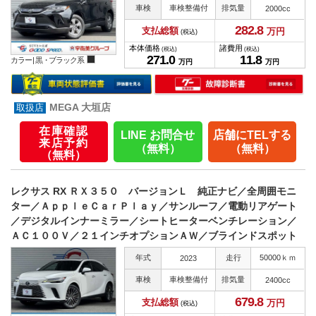
車検
車検整備付
排気量
2000cc
282.
8
支払総額
万円
(税込)
本体価格
諸費用
(税込)
(税込)
271.
0
11.
8
カラー |
黒・ブラック系
万円
万円
MEGA 大垣店
在庫確認
LINE お問合せ
店舗にTELする
来店予約
（無料）
（無料）
（無料）
レクサス RX ＲＸ３５０ バージョンＬ 純正ナビ／全周囲モニ
ター／ＡｐｐｌｅＣａｒＰｌａｙ／サンルーフ／電動リアゲート
／デジタルインナーミラー／シートヒーターベンチレーション／
ＡＣ１００Ｖ／２１インチオプションＡＷ／ブラインドスポット
年式
走行
50000ｋｍ
2023
車検
車検整備付
排気量
2400cc
679.
8
支払総額
万円
(税込)