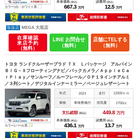
本体価格
諸費用
(税込)
(税込)
667.
3
12.
5
カラー |
白・ホワイト系
万円
万円
MEGA 大垣店
在庫確認
LINE お問合せ
店舗にTELする
来店予約
（無料）
（無料）
（無料）
トヨタ ランドクルーザープラド ＴＸ Ｌパッケージ アルパイン
ＢＩＧ－Ｘフローティングナビ／バックカメラ／ＡｐｐｌｅＣａ
ｒＰｌａｙ／サンルーフ／ルーフレール／ＯＰ１９インチアルミ
／３列シート／デジタルインナーミラー／ベージュレザーシート
年式
走行
12000ｋｍ
2023
車検
車検整備付
排気量
2700cc
449.
8
支払総額
万円
(税込)
本体価格
諸費用
(税込)
(税込)
436.
1
13.
7
カラー |
パール系
万円
万円