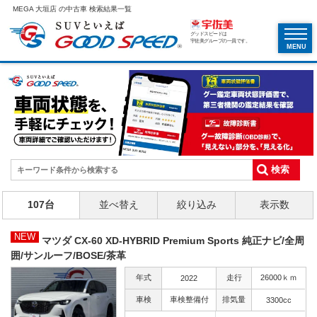
MEGA 大垣店 の中古車 検索結果一覧
グッドスピードは
宇佐美グループの一員です。
MENU
107台
並べ替え
絞り込み
表示数
NEW
マツダ CX-60 XD-HYBRID Premium Sports 純正ナビ/全周
囲/サンルーフ/BOSE/茶革
年式
走行
26000ｋｍ
2022
車検
車検整備付
排気量
3300cc