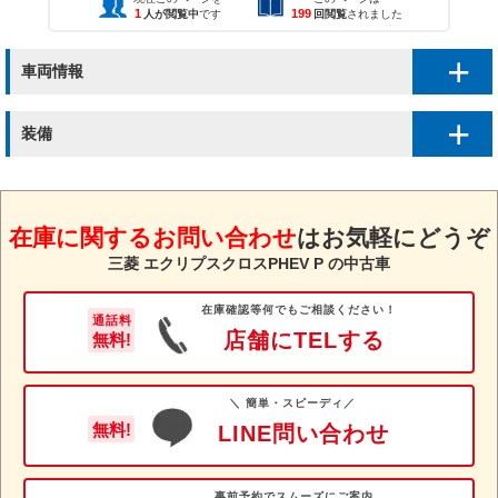
1
199
人が閲覧中
です
回閲覧
されました
車両情報
装備
在庫に関するお問い合わせ
は
お気軽にどうぞ
三菱 エクリプスクロスPHEV P の中古車
在庫確認等何でもご相談ください！
通話料
店舗にTELする
無料!
＼ 簡単・スピーディ／
無料!
LINE問い合わせ
事前予約でスムーズにご案内