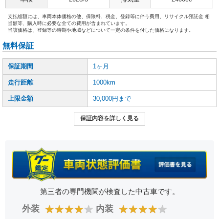
支払総額には、車両本体価格の他、保険料、税金、登録等に伴う費用、リサイクル預託金 相
当額等、購入時に必要な全ての費用が含まれています。
当該価格は、登録等の時期や地域などについて一定の条件を付した価格になります。
無料保証
保証期間
1ヶ月
走行距離
1000km
上限金額
30,000円まで
保証内容を詳しく見る
第三者の専門機関が検査した中古車です。
★
★
★
★
★
★
★
★
★
★
外装
内装