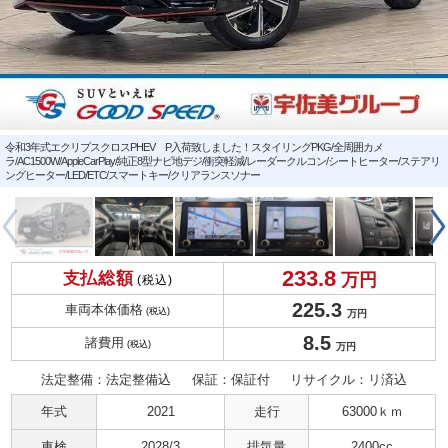
令和3年式エクリプスクロスPHEV P入荷致しました！スタイリングPKG/全周囲カメ
ラ/AC1500W/AppleCarPlay/純正8型ナビ地デジ/衝突軽減/レーダークルコン/シートヒーター/ステアリ
ングヒーター/LED/ETC/スマートキー/クリアランスソナー
233.
8
支払総額
万円
(税込)
225.
3
車両本体価格
(税込)
万円
8.
5
諸費用
(税込)
万円
法定整備：法定整備込
保証：保証付
リサイクル：リ済込
年式
2021
走行
63000ｋｍ
車検
2028/3
排気量
2400cc