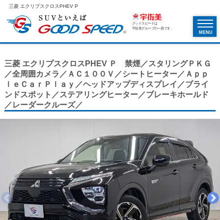
三菱 エクリプスクロスPHEV P
グッドスピードは
宇佐美グループの一員です。
MENU
三菱 エクリプスクロスPHEV Ｐ 禁煙／スタリングＰＫＧ
／全周囲カメラ／ＡＣ１００Ｖ／シートヒーター／Ａｐｐ
ｌｅＣａｒＰｌａｙ／ヘッドアップディスプレイ／ブライ
ンドスポット／ステアリングヒーター／ブレーキホールド
／レーダークルーズ／