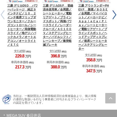
三菱 デリカD5Ｄ パワ
三菱 デリカD5Ｐ 登録
三菱 アウトランダーPH
三
ーパッケージ 純正９
済未使用車／全周囲／
EVＰ 禁煙／ＢＯＳＥ
H
インチナビ／１０．２
シートヒーター／電動
／全周囲／マイパイロ
地
インチ後席フリップダ
リアゲート／ブライン
ット／メーカーナビ／
／
ウンモニター／クルー
ドスポット／両側パワ
ＡｐｐｌｅＣａｒＰｌ
コ
ズコントロール／シー
ースライド／レーダー
ａｙ／シートヒーター
シ
トヒーター／両側電動
クルーズ／ＡＣ１００
／電動リアゲート／ブ
Ｗ
スライド／地デジ／バ
Ｖ／ステアリングヒー
ラインドスポット／ヘ
／
ックカメラ／オートエ
ター／パドルシフト／
ッドアップディスプレ
Ｓ
アコン／オートライト
レーンキープ／衝突軽
イ／後席シートヒータ
／
／ＥＴＣ
減ブレーキ
ー／ステアリングヒー
／
ター
支払総額
支払総額
(税込)
(税込)
支払総額
229.
8
396.
8
(税込)
万円
万円
358.
8
万円
車両本体価格
車両本体価格
(税込)
(税込)
車両本体価格
217.
3
388.
0
(税込)
万円
万円
347.
5
万円
当社は、一般財団法人日本情報経済社会推進協会より、個人情報
の適切な取扱いを行なう事業者に付与されるプライバシーマーク
の認定を受けています。
MEGA SUV 春日井店