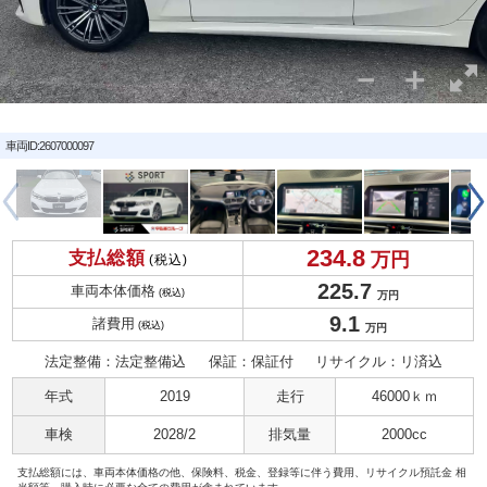
車両ID:2607000097
234.
8
支払総額
万円
(税込)
225.
7
車両本体価格
(税込)
万円
9.
1
諸費用
(税込)
万円
法定整備：法定整備込
保証：保証付
リサイクル：リ済込
年式
2019
走行
46000ｋｍ
車検
2028/2
排気量
2000cc
支払総額には、車両本体価格の他、保険料、税金、登録等に伴う費用、リサイクル預託金 相