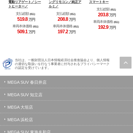
電動リアゲート／シー
ングリモコン／純正ア
スマートキー
ク
トヒーター／
ルミ／
ア
支払総額
(税込)
／
支払総額
支払総額
203.
8
(税込)
(税込)
万円
519.
8
208.
8
万円
万円
車両本体価格
(税込)
車両本体価格
車両本体価格
192.
9
(税込)
(税込)
万円
509.
1
197.
2
万円
万円
当社は、一般財団法人日本情報経済社会推進協会より、個人情報
の適切な取扱いを行なう事業者に付与されるプライバシーマーク
の認定を受けています。
MEGA SUV 春日井店
MEGA SUV 知立店
MEGA 大垣店
MEGA 浜松店
MEGA SUV 東海名和店