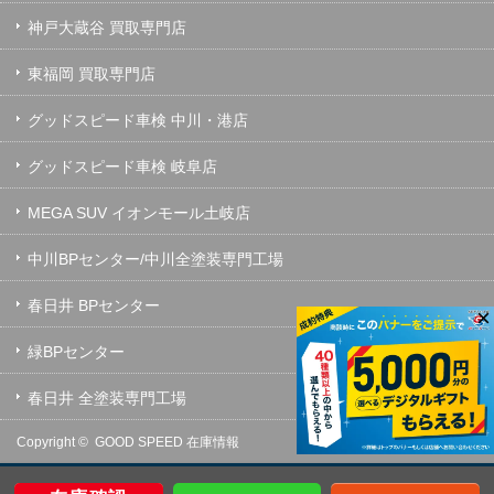
神戸大蔵谷 買取専門店
東福岡 買取専門店
グッドスピード車検 中川・港店
グッドスピード車検 岐阜店
MEGA SUV イオンモール土岐店
中川BPセンター/中川全塗装専門工場
春日井 BPセンター
×
緑BPセンター
春日井 全塗装専門工場
Copyright ©
GOOD SPEED 在庫情報