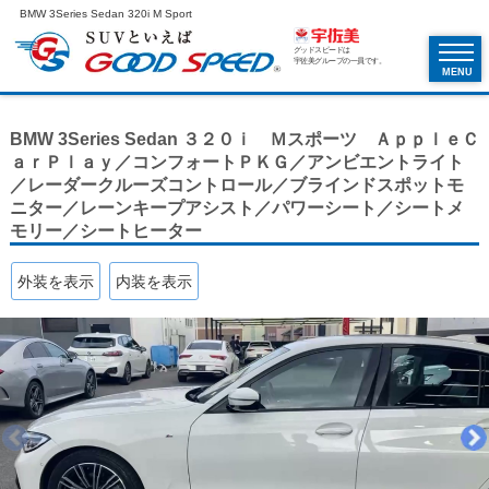
BMW 3Series Sedan 320i M Sport
グッドスピードは
宇佐美グループの一員です。
MENU
BMW 3Series Sedan ３２０ｉ Ｍスポーツ ＡｐｐｌｅＣ
ａｒＰｌａｙ／コンフォートＰＫＧ／アンビエントライト
／レーダークルーズコントロール／ブラインドスポットモ
ニター／レーンキープアシスト／パワーシート／シートメ
モリー／シートヒーター
外装を表示
内装を表示