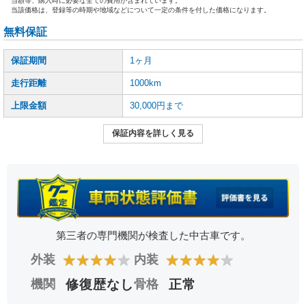
当額等、購入時に必要な全ての費用が含まれています。
当該価格は、登録等の時期や地域などについて一定の条件を付した価格になります。
無料保証
保証期間
1ヶ月
走行距離
1000km
上限金額
30,000円まで
保証内容を詳しく見る
第三者の専門機関が検査した中古車です。
★
★
★
★
★
★
★
★
★
★
外装
内装
機関
修復歴なし
骨格
正常