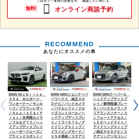
ご自宅で！車両の状態を今、 確認したい時にも
無料!
オンライン商談予約
RECOMMEND
あなたにオススメの車
BMW X6ｘＤｒｉｖｅ
BMW MINIジョンクーパ
BMW MINIクーパーＤ
B
３５ｄ Ｍスポーツ
ーワークス 純正ＨＤ
ヘッドアップディスプ
ワンオーナー／サンル
Ｄナビ／バックカメラ
レイ／衝突軽減ブレー
ーフ／ブラウンレザー
／パドルシフト／クル
キ／バックカメラ／ク
ワ
／ＡｐｐｌｅＣａｒＰ
ーズコントロール／ヘ
リアランスソナー／コ
ー
ｌａｙ／全周囲カメラ
ッドアップディスプレ
ンフォートアクセス／
Ｇ
／フルセグＴＶ／ヘッ
イ／ミラーＥＴＣ／ア
ＬＥＤヘッドライト／
ｐ
ドアップディスプレイ
イドリングストップ／
アイドリングストップ
タ
／レーダークルーズ／
ドライビングモード／
／純正ＨＤＤナビ／ス
パ
ブラインドスポット／
ＵＳＢ接続／ステアリ
テアリングリモコン／
グ